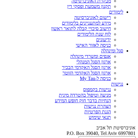
מבקרת האוניברסיטה
תקנון משמעת ופסקי דין
לימודים
רישום לאוניברסיטה
מידע למתעניינים בלימודים
חישוב סיכויי קבלה לתואר ראשון
לוח שנת הלימודים
ידיעונים
כניסה לאזור האישי
סגל ומינהלה
אגפים ומשרדי מינהלה
ארגון הסגל המנהלי
ארגון הסגל האקדמי הבכיר
ארגון הסגל האקדמי הזוטר
כניסה ל-My Tau
נגישות
נגישות בקמפוס
מניעה וטיפול בהטרדה מינית
הנחיות בדבר חוק חופש המידע
הצהרת נגישות
הגנת הפרטיות
תנאי שימוש
אוניברסיטת תל אביב
P.O. Box 39040, Tel Aviv 6997801