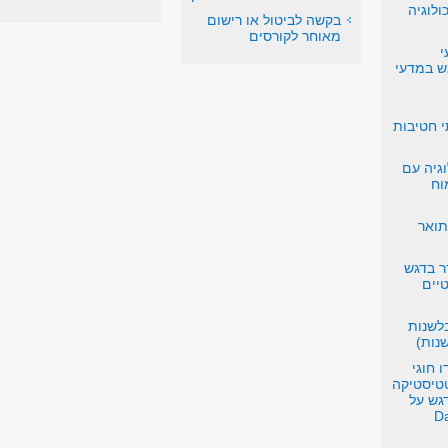
ולוגיה
בקשה לביטול או רישום
מאוחר לקורסים
י
 במדעי
 חטיבות
וגיה עם
וח
תואר
ר בדגש
יים
לשנות
שנות)
 חוגי
טטיסטיקה
גש על
דע Data