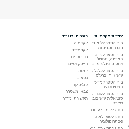
יחידות אקדמיות
בוגרות ובוגרים
בית הספר ללימודי
אקדמיה
חברה ומדיניות
אקטיביזם
בית הספר למדע
בכירות.ים
המדינה, ממשל
ויחסים בינלאומיים
הייטק וסייבר
בית הספר לכלכלה
יזמות
ע"ש איתן ברגלס
כספים
בית הספר למדעי
פוליטיקה
הפסיכולוגיה
צבא ומשטרה
בית הספר לעבודה
סוציאלית ע"ש בוב
תקשורת ומדיה
שאפל
החוג ללימודי עבודה
החוג לסוציולוגיה
ואנתרופולוגיה
החוג לתקשורת ע"ש