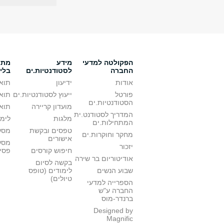
הפקולטה למדעי
מידע
מתענ
החברה
לסטודנטיות.ים
בלי
אודות
ידיעון
תואר
פורטל
ייעוץ לסטודנטיות.ים
תואר
הסטודנטיות.ים
מועדון קריירה
תואר
המדריך לסטודנט.ית
מלגות
לימו
המתחילות.ים
טפסים ובקשת
מסלו
מחקר וחוקרות.ים
אישורים
מסל
יזכור
חיפוש קורסים
פסי
אודיטוריום בר שירה
בקשה לסיום
שבוע הנשים
לימודים (טופס
טיולים)
הספרייה למדעי
החברה ע"ש
ברנדר-מוס
Designed by
Magnific