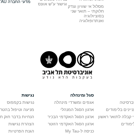
מדעי החברה TAU
וגישור ע"ש אוונס
מסלול אי שוויון וצדק
חלוקתי – תואר שני
בסוציולוגיה
ואנתרופולוגיה
סגל ומינהלה
נגישות
יברסיטה
אגפים ומשרדי מינהלה
נגישות בקמפוס
יינים בלימודים
ארגון הסגל המנהלי
מניעה וטיפול בהטר
י קבלה לתואר ראשון
ארגון הסגל האקדמי הבכיר
הנחיות בדבר חוק ח
ימודים
ארגון הסגל האקדמי הזוטר
הצהרת נגישות
כניסה ל-My Tau
הגנת הפרטיות