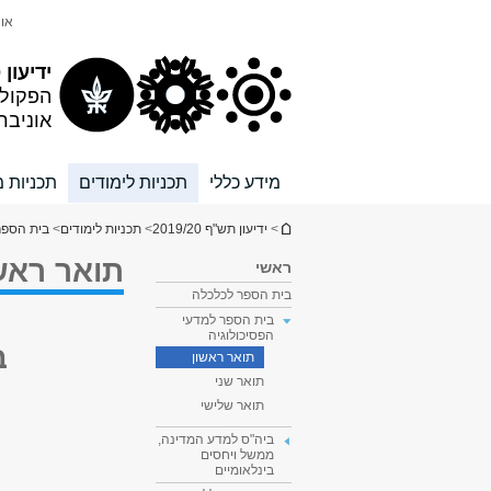
תוכן
תפריט
אונ
עליון
ראשי
ידיעון 2019/20
הפקול
אוניבר
מידע כללי
תכניות לימודים
תכניות מ
הינך נמצא כאן
>
ידיעון תש"ף 2019/20
>
תכניות לימודים
>
בית הספר
תואר ראש
ראשי
בית הספר לכלכלה
בית הספר למדעי
הפסיכולוגיה
ב
תואר ראשון
תואר שני
תואר שלישי
ביה"ס למדע המדינה,
ממשל ויחסים
בינלאומיים