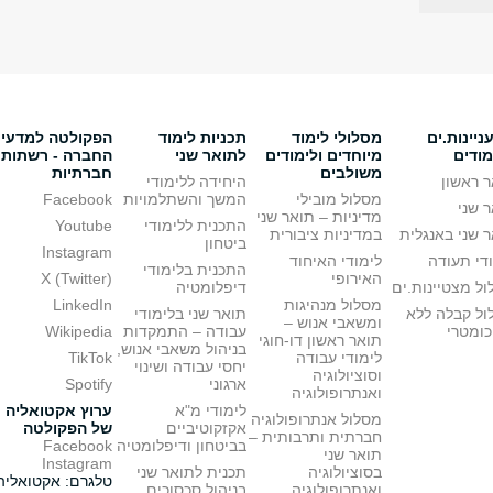
יינות.ים
מסלולי לימוד
תכניות לימוד
הפקולטה למדעי
מודים
מיוחדים ולימודים
לתואר שני
החברה - רשתות
משולבים
חברתיות
 ראשון
היחידה ללימודי
מסלול מובילי
המשך והשתלמויות
Facebook
 שני
מדיניות – תואר שני
התכנית ללימודי
Youtube
 שני באנגלית
במדיניות ציבורית
ביטחון
Instagram
די תעודה
לימודי האיחוד
התכנית בלימודי
האירופי
X (Twitter)
ל מצטיינות.ים
דיפלומטיה
מסלול מנהיגות
LinkedIn
ול קבלה ללא
תואר שני בלימודי
ומשאבי אנוש –
כומטרי
עבודה – התמקדות
Wikipedia
תואר ראשון דו-חוגי
בניהול משאבי אנוש,
לימודי עבודה
TikTok
יחסי עבודה ושינוי
וסוציולוגיה
ארגוני
Spotify
ואנתרופולוגיה
לימודי מ"א
ערוץ אקטואליה
מסלול אנתרופולוגיה
אקזקוטיביים
של הפקולטה
חברתית ותרבותית –
בביטחון ודיפלומטיה
Facebook
תואר שני
Instagram
בסוציולוגיה
תכנית לתואר שני
טלגרם: אקטואליה
ואנתרופולוגיה
בניהול סכסוכים