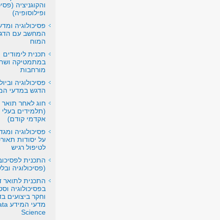
והקוגניציה (פסיכ
ופילוסופיה)
פסיכולוגיה ומדע
המחשב עם הדגש
המוח
תכנית לימודים
במתמטיקה ושתי
מורחבות
פסיכולוגיה וביול
הדגש במדעי המ
חוג לאחר תואר
(תלמידים בעלי 
אקדמי קודם)
פסיכולוגיה ומגד
על יסודות תאורט
לטיפול רגיש
התכנית לפסיכוב
(פסיכולוגיה ובל
התכנית לתואר דו
בפסיכולוגיה וס
וחקר ביצועים בד
מדעי המי
Science