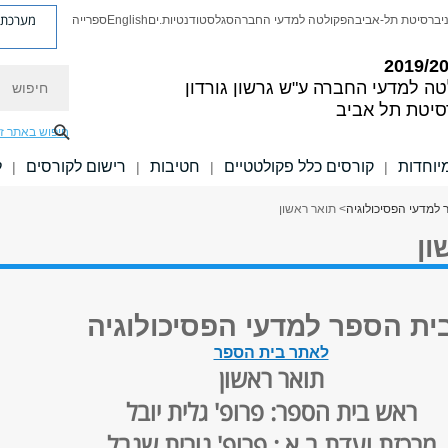
מערכת פ
יברסיטת תל-אביב
הפקולטה למדעי החברה
סגל
סטודנטיות.ים
English
ספרייה
חיפוש
טה למדעי החברה
ע"ש גרשון גורדון
סיטת תל אביב
חיפוש באתר ז
יוחדות
קורסים כלל פקולטטיים
חטיבות
רישום לקורסים
ל
|
|
|
|
 למדעי הפסיכולוגיה
> תואר ראשון
ון
ית הספר למדעי הפסיכולוגיה​
לאתר בית הספר
תואר ראשון
ראש בית הספר: פרופ' גלית יובל
מרכזת ועדת ב.א.: פרופ' נורית שנבל