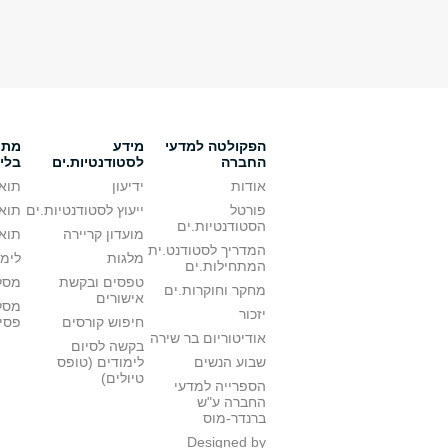
הפקולטה למדעי
מידע
מתענ
החברה
לסטודנטיות.ים
בלי
אודות
ידיעון
תואר
פורטל
ייעוץ לסטודנטיות.ים
תואר
הסטודנטיות.ים
מועדון קריירה
תואר
המדריך לסטודנט.ית
מלגות
לימו
המתחילות.ים
טפסים ובקשת
מסלו
מחקר וחוקרות.ים
אישורים
מסל
יזכור
חיפוש קורסים
פסי
אודיטוריום בר שירה
בקשה לסיום
שבוע הנשים
לימודים (טופס
טיולים)
הספרייה למדעי
החברה ע"ש
ברנדר-מוס
Designed by