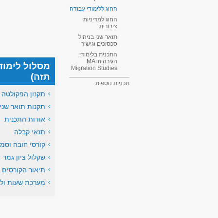
החוג ללימודי עבודה
החוג למדיניות
ציבורית
תואר שני בניהול
סכסוכים וגישור
התכנית בלימודי
הגירה MA in
מסלול לימודי
Migration Studies​
תזה)
תכניות נוספות
תקנון הפקולטה
תקנות תואר שני
אודות התכנית
תנאי קבלה
קורסי חובה וסמי
שקלול ציון גמר
תיאור הקורסים
מערכת שעות ולו