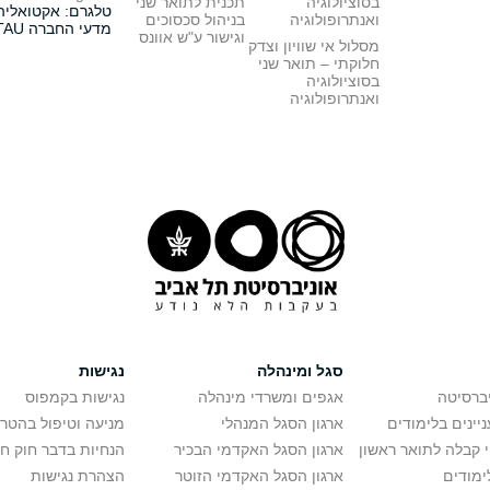
בסוציולוגיה
תכנית לתואר שני
טלגרם: אקטואליה
ואנתרופולוגיה
בניהול סכסוכים
מדעי החברה TAU
וגישור ע"ש אוונס
מסלול אי שוויון וצדק
חלוקתי – תואר שני
בסוציולוגיה
ואנתרופולוגיה
סגל ומינהלה
נגישות
יברסיטה
אגפים ומשרדי מינהלה
נגישות בקמפוס
יינים בלימודים
ארגון הסגל המנהלי
מניעה וטיפול בהטר
י קבלה לתואר ראשון
ארגון הסגל האקדמי הבכיר
הנחיות בדבר חוק ח
ימודים
ארגון הסגל האקדמי הזוטר
הצהרת נגישות