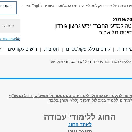
מערכת פ
יברסיטת תל-אביב
הפקולטה למדעי החברה
סגל
סטודנטיות.ים
English
ספרייה
חיפוש
טה למדעי החברה
ע"ש גרשון גורדון
סיטת תל אביב
חיפוש באתר ז
יוחדות
קורסים כלל פקולטטיים
חטיבות
רישום לקורסים
ל
|
|
|
|
ללימודי חברה ומדיניות
>
החוג ללימודי עבודה
> תואר שני
יועד לתלמידים שהחלו לימודיהם בסמסטר א' תשע"ט, החל מתש"ף
החוג ללימודי עבודה
לאתר החוג