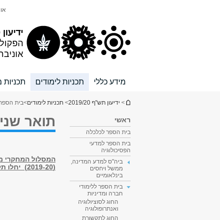
תוכן
תפריט
אונ
עליון
ראשי
ידיעון 2019/20
הפקול
אוניבר
מידע כללי
תכניות לימודים
תכניות מ
הינך נמצא כאן
>
ידיעון תש"ף 2019/20
>
תכניות לימודים
>
בית הספר 
תואר שני
ראשי
בית הספר לכלכלה
בית הספר למדעי
הפסיכולוגיה
המסלול המחקרי מ
ביה"ס למדע המדינה,
(2019-20) יחלו תלמידים ללמוד במסלול העיוני (ללא תזה) בלבד
ממשל ויחסים
בינלאומיים
בית הספר ללימודי
חברה ומדיניות
החוג לסוציולוגיה
ואנתרופולוגיה
החוג לתקשורת