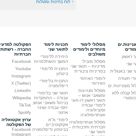
לוח בחינות ומטלות
יינות.ים
מסלולי לימוד
תכניות לימוד
הפקולטה למדעי
מודים
מיוחדים ולימודים
לתואר שני
החברה - רשתות
משולבים
חברתיות
 ראשון
היחידה ללימודי
מסלול מובילי
המשך והשתלמויות
Facebook
 שני
מדיניות – תואר שני
התכנית ללימודי
Youtube
 שני באנגלית
במדיניות ציבורית
ביטחון
Instagram
די תעודה
לימודי האיחוד
התכנית בלימודי
האירופי
X (Twitter)
ל מצטיינות.ים
דיפלומטיה
מסלול מנהיגות
LinkedIn
ול קבלה ללא
תואר שני בלימודי
ומשאבי אנוש –
כומטרי
עבודה – התמקדות
Wikipedia
תואר ראשון דו-חוגי
בניהול משאבי אנוש,
לימודי עבודה
TikTok
יחסי עבודה ושינוי
וסוציולוגיה
ארגוני
Spotify
ואנתרופולוגיה
לימודי מ"א
ערוץ אקטואליה
מסלול אנתרופולוגיה
אקזקוטיביים
של הפקולטה
חברתית ותרבותית –
בביטחון ודיפלומטיה
Facebook
תואר שני
Instagram