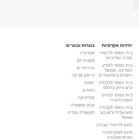
יחידות אקדמיות
בוגרות ובוגרים
בית הספר ללימודי
אקדמיה
חברה ומדיניות
אקטיביזם
בית הספר למדע
בכירות.ים
המדינה, ממשל
ויחסים בינלאומיים
הייטק וסייבר
בית הספר לכלכלה
יזמות
ע"ש איתן ברגלס
כספים
בית הספר למדעי
פוליטיקה
הפסיכולוגיה
צבא ומשטרה
בית הספר לעבודה
סוציאלית ע"ש בוב
תקשורת ומדיה
שאפל
החוג ללימודי עבודה
החוג לסוציולוגיה
ואנתרופולוגיה