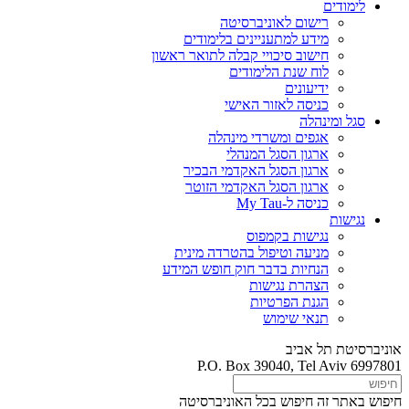
לימודים
רישום לאוניברסיטה
מידע למתעניינים בלימודים
חישוב סיכויי קבלה לתואר ראשון
לוח שנת הלימודים
ידיעונים
כניסה לאזור האישי
סגל ומינהלה
אגפים ומשרדי מינהלה
ארגון הסגל המנהלי
ארגון הסגל האקדמי הבכיר
ארגון הסגל האקדמי הזוטר
כניסה ל-My Tau
נגישות
נגישות בקמפוס
מניעה וטיפול בהטרדה מינית
הנחיות בדבר חוק חופש המידע
הצהרת נגישות
הגנת הפרטיות
תנאי שימוש
אוניברסיטת תל אביב
P.O. Box 39040, Tel Aviv 6997801
חיפוש באתר זה
חיפוש בכל האוניברסיטה