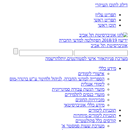
דילוג לתוכן העיקרי
תפריט עליון
תפריט ראשי
תוכן ראשי
ידיעון 2018/19
הפקולטה למדעי החברה
אוניברסיטת תל אביב
מערכת פניות
אזור אישי לסטודנטים.יות
להרשמה
מידע כללי
אישורי לימודים
הספרייה למדעי החברה, לניהול ולחינוך ע"ש ברנדר-מוס
לימודי אנגלית
מועדי הגשת עבודה סמינריונית
מועדי כנסים לתלמידים
מזכירויות החוגים
מידע כללי אוניברסיטאי
תוכניות לימודים
תוכניות לימודים מיוחדות
קורסים כלל פקולטטיים
מערכת שעות סמסטר א'