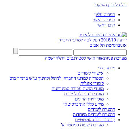
דילוג לתוכן העיקרי
תפריט עליון
תפריט ראשי
תוכן ראשי
ידיעון 2018/19
הפקולטה למדעי החברה
אוניברסיטת תל אביב
מערכת פניות
אזור אישי לסטודנטים.יות
להרשמה
מידע כללי
אישורי לימודים
הספרייה למדעי החברה, לניהול ולחינוך ע"ש ברנדר-מוס
לימודי אנגלית
מועדי הגשת עבודה סמינריונית
מועדי כנסים לתלמידים
מזכירויות החוגים
מידע כללי אוניברסיטאי
תוכניות לימודים
תוכניות לימודים מיוחדות
קורסים כלל פקולטטיים
מערכת שעות סמסטר א'