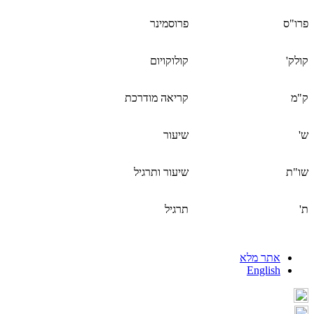
פרו"ס
פרוסמינר
קולק'
קולוקויום
ק"מ
קריאה מודרכת
ש'
שיעור
שו"ת
שיעור ותרגיל
ת'
תרגיל
אתר מלא
English