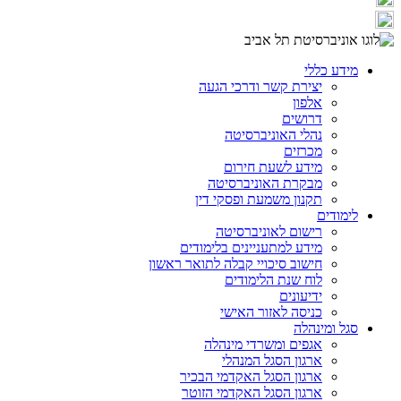
מידע כללי
יצירת קשר ודרכי הגעה
אלפון
דרושים
נהלי האוניברסיטה
מכרזים
מידע לשעת חירום
מבקרת האוניברסיטה
תקנון משמעת ופסקי דין
לימודים
רישום לאוניברסיטה
מידע למתעניינים בלימודים
חישוב סיכויי קבלה לתואר ראשון
לוח שנת הלימודים
ידיעונים
כניסה לאזור האישי
סגל ומינהלה
אגפים ומשרדי מינהלה
ארגון הסגל המנהלי
ארגון הסגל האקדמי הבכיר
ארגון הסגל האקדמי הזוטר