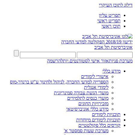
דילוג לתוכן העיקרי
תפריט עליון
תפריט ראשי
תוכן ראשי
ידיעון 2018/19
הפקולטה למדעי החברה
אוניברסיטת תל אביב
מערכת פניות
אזור אישי לסטודנטים.יות
להרשמה
מידע כללי
אישורי לימודים
הספרייה למדעי החברה, לניהול ולחינוך ע"ש ברנדר-מוס
לימודי אנגלית
מועדי הגשת עבודה סמינריונית
מועדי כנסים לתלמידים
מזכירויות החוגים
מידע כללי אוניברסיטאי
תוכניות לימודים
תוכניות לימודים מיוחדות
קורסים כלל פקולטטיים
מערכת שעות סמסטר א'