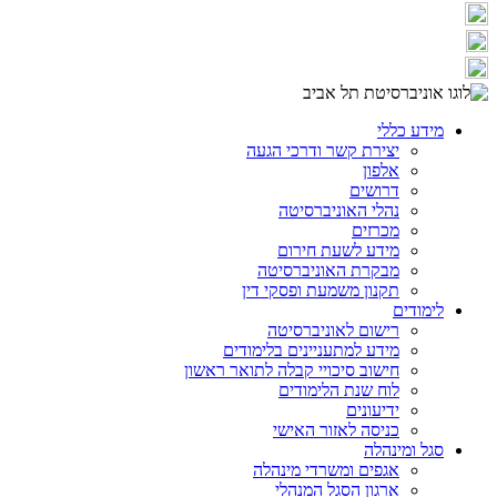
מידע כללי
יצירת קשר ודרכי הגעה
אלפון
דרושים
נהלי האוניברסיטה
מכרזים
מידע לשעת חירום
מבקרת האוניברסיטה
תקנון משמעת ופסקי דין
לימודים
רישום לאוניברסיטה
מידע למתעניינים בלימודים
חישוב סיכויי קבלה לתואר ראשון
לוח שנת הלימודים
ידיעונים
כניסה לאזור האישי
סגל ומינהלה
אגפים ומשרדי מינהלה
ארגון הסגל המנהלי