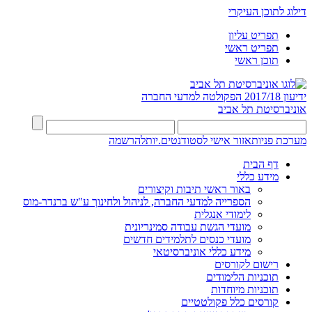
דילוג לתוכן העיקרי
תפריט עליון
תפריט ראשי
תוכן ראשי
ידיעון 2017/18
הפקולטה למדעי החברה
אוניברסיטת תל אביב
מערכת פניות
אזור אישי לסטודנטים.יות
להרשמה
דף הבית
מידע כללי
באור ראשי תיבות וקיצורים
הספרייה למדעי החברה, לניהול ולחינוך ע"ש ברנדר-מוס
לימודי אנגלית
מועדי הגשת עבודה סמינריונית
מועדי כנסים לתלמידים חדשים
מידע כללי אוניברסיטאי
רישום לקורסים
תוכניות הלימודים
תוכניות מיוחדות
קורסים כלל פקולטטיים