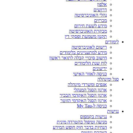
אלפון
דרושים
נהלי האוניברסיטה
מכרזים
מידע לשעת חירום
מבקרת האוניברסיטה
תקנון משמעת ופסקי דין
לימודים
רישום לאוניברסיטה
מידע למתעניינים בלימודים
חישוב סיכויי קבלה לתואר ראשון
לוח שנת הלימודים
ידיעונים
כניסה לאזור האישי
סגל ומינהלה
אגפים ומשרדי מינהלה
ארגון הסגל המנהלי
ארגון הסגל האקדמי הבכיר
ארגון הסגל האקדמי הזוטר
כניסה ל-My Tau
נגישות
נגישות בקמפוס
מניעה וטיפול בהטרדה מינית
הנחיות בדבר חוק חופש המידע
הצהרת נגישות