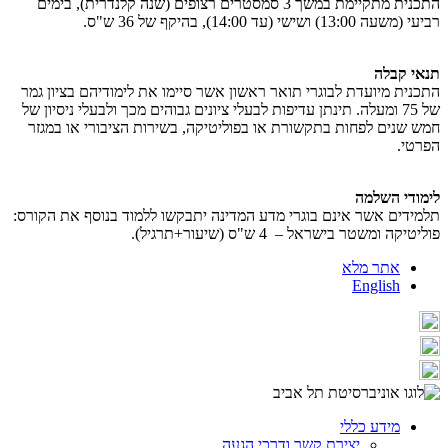
התכנית מתקיימת במשך 3 סמסטרים רצופים (שנה קלנדרית), בימים
רביעי (משעה 13:00) ושישי (עד 14:00), בהיקף של 36 ש"ס.
תנאי קבלה
התכנית מיועדת לבוגרי תואר ראשון אשר סיימו את לימודיהם בציון גמר
של 75 ומעלה. תינתן עדיפות לבעלי ציונים גבוהים מכך ולבעלי ניסיון של
חמש שנים לפחות בתקשורת או בפוליטיקה, בשירות הציבורי או במגזר
הפרטי.
לימודי השלמה
תלמידים אשר אינם בוגרי מדע המדינה יתבקשו ללמוד בנוסף את הקורס:
פוליטיקה ומשטר בישראל – 4 ש"ס (שיעור+תרגיל).
אתר מלא
English
מידע כללי
יצירת קשר ודרכי הגעה