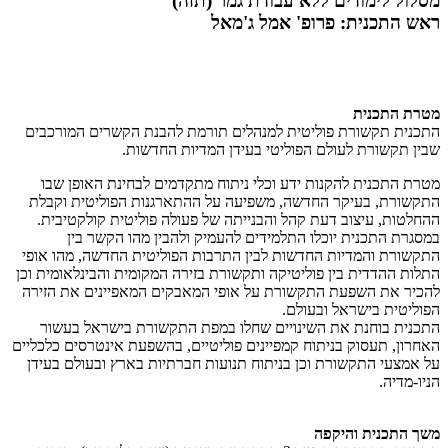
מסלול לימודים ללא עבודת גמר (תזה)
ראש התכנית: פרופ' אמל ג'מאל
מטרת התכנית
התכנית תקשורת פוליטית למנהלים תורמת להבנת הקשרים המורכבים
שבין תקשורת לעולם הפוליטי בעידן המדיות החדשות.
מטרת התכנית להקנות ידע וכלי ניתוח מתקדמים לבחינת האופן שבו
התקשורת, בעיקר החדשה, משפיעה על ההתארגנות הפוליטית וקבלת
ההחלטות, עיצוב דעת קהל והבנייתה של פעולה פוליטית קולקטיבית.
במסגרת התכנית יוכלו התלמידים להעמיק ולהבין מהו הקשר בין
התקשורת והמדיות החדשות לבין התרבות הפוליטית החדשה, מהו אופי
התלות ההדדית בין פוליטיקה ותקשורת בזירה המקומית והבינלאומית וכן
להכיר את השפעת התקשורת על אופי המאבקים המאפיינים את הזירה
הפוליטית בישראל ובעולם.
התכנית בוחנת את השינויים שחלו במפת התקשורת בישראל בעשור
האחרון, תעסוק בניתוח קמפיינים פוליטיים, בהשפעת אינטרסים כלכליים
על אמצעי התקשורת וכן בניתוח תנועות חברתיות בארץ ובעולם בעידן
הניו-מדיה.
​משך התכנית והיקפה