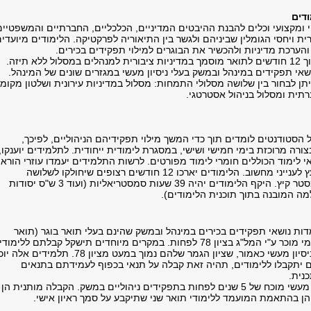
דים
י ומקצועי וכלים להבנת ההיבטים המדיניים, הכלכליים, החברתיים והמשפטיים
ית ויחסי הגומלין שביניהם ולגשר בין התיאוריה לפרקטיקה. הלימודים מיועדי
והערכת מדיניות ולהכשיר את הבוגרים למילוי תפקידים בכירים.
ללא תיזה.
אי תפקידים במינהל ובמשק בעלי ניסיון מעשי במגזרים שונים של המינהל.
תן לבחור בין שלושה מסלולי התמחות: מסלול במדיניות עירונית ושלטון מקומי
רתית ומסלול בניהול אסטרטגי.
 הסטודנטים לומדים תוך כדי המשך מילוי תפקידיהם הניהוליים, לפיכך,
צורה מרוכזת בימי חמישי ושישי, במסגרת לימודית ייחודית. לתלמידים יוענקו,
 לימוד הכוללים חומרי לימוד מפורטים. לרשות התלמידים יעמדו עוזרי הורא
לסיוע בלימודים ויועץ לענייני מחשוב. הלימודים יארכו 12 חודשים רצופים שיחולקו לשלושה
סמסטרים, כולל סמסטר קיץ. היקף הלימודים יהיה 39 שעות סמסטריאליות (ועוד 3 ש"ס יסודות
ה המובנה בתוך תוכנית הלימודים).
ות נושאי תפקידים בכירים במינהל ובמשק שהינם בעלי תואר בוגר (תואר
ראשון) ממוסד אקדמי מוכר ע"י המל"ג בציון 78 לפחות. במקרים מיוחדים תישקל קבלתם ללימו
של מועמדים בעלי ניסיון מעשי כאמור, שציון הגמר שלהם נמוך במעט מציון 78. תלמידים 
 יתקבלו ללימודים, תהיה זאת קבלה על תנאי בכפוף לעמידתם בתנאים
נית.
כמו כן, יידרש ניסיון מעשי מוכח של 5 שנים לפחות בתפקידים ניהוליים במשק. הקבלה מותנית הן
והן בהתאמת המועמד ללימודי תואר שני שתיקבע על סמך ראיון אישי.