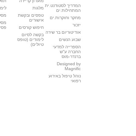
מועדון קריירה
תואר
המדריך לסטודנט.ית
מלגות
לימו
המתחילות.ים
טפסים ובקשת
מסלו
מחקר וחוקרות.ים
אישורים
מסל
יזכור
חיפוש קורסים
פסי
אודיטוריום בר שירה
בקשה לסיום
שבוע הנשים
לימודים (טופס
טיולים)
הספרייה למדעי
החברה ע"ש
ברנדר-מוס
Designed by
Magnific
נוהל טיפול באירוע
רפואי