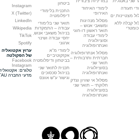
 שני באנגלית
במדיניות ציבורית
ביטחון
Instagram
די תעודה
לימודי האיחוד
התכנית בלימודי
האירופי
X (Twitter)
ל מצטיינות.ים
דיפלומטיה
מסלול מנהיגות
LinkedIn
ול קבלה ללא
תואר שני בלימודי
ומשאבי אנוש –
כומטרי
עבודה – התמקדות
Wikipedia
תואר ראשון דו-חוגי
בניהול משאבי אנוש,
לימודי עבודה
TikTok
יחסי עבודה ושינוי
וסוציולוגיה
ארגוני
Spotify
ואנתרופולוגיה
לימודי מ"א
ערוץ אקטואליה
מסלול אנתרופולוגיה
אקזקוטיביים
של הפקולטה
חברתית ותרבותית –
בביטחון ודיפלומטיה
Facebook
תואר שני
Instagram
בסוציולוגיה
תכנית לתואר שני
טלגרם: אקטואליה
ואנתרופולוגיה
בניהול סכסוכים
מדעי החברה TAU
וגישור ע"ש אוונס
מסלול אי שוויון וצדק
חלוקתי – תואר שני
בסוציולוגיה
ואנתרופולוגיה