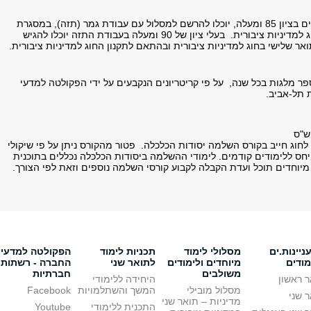
בוגרי תכנית המנהלים בציון 85 ומעלה, יוכלו להרשם למסלול עם עבודת גמר (תזה), במסגרת
תכנית המוסמך בחוג למדיניות ציבורית. בעלי ציון של 90 ומעלה בעבודת התזה יוכלו להגיש
אר שלישי בחוג למדיניות ציבורית ובהתאם לתקנון החוג למדיניות ציבורית.
ר מלגות בכל שנה, על פי קריטריונים הנקבעים על ידי הפקולטה למדעי
 תל-אביב.
חוג חייב בקורס השלמה יסודות הכלכלה. פטור מהקורס ניתן על פי שיקולי
חס ללימודים קודמים. לימודי ההשלמה ביסודות הכלכלה נכללים בתוכנית
מיוחדים תוכל ועדת הקבלה לקבוע קורסי השלמה נוספים וזאת לפי הצורך.
יינות.ים
מסלולי לימוד
תכניות לימוד
הפקולטה למדעי
מודים
מיוחדים ולימודים
לתואר שני
החברה - רשתות
משולבים
חברתיות
 ראשון
היחידה ללימודי
מסלול מובילי
המשך והשתלמויות
Facebook
 שני
מדיניות – תואר שני
התכנית ללימודי
Youtube