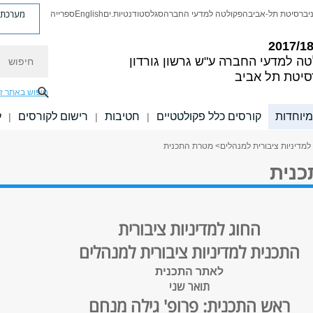
מערכת פ
יברסיטת תל-אביב
הפקולטה למדעי החברה
סגל
סטודנטיות.ים
English
ספרייה
חיפוש
טה למדעי החברה
ע"ש גרשון גורדון
סיטת תל אביב
חיפוש באתר ז
מיוחדות
קורסים כלל פקולטטיים
חטיבות
רישום לקורסים
ל
|
|
|
למדיניות ציבורית למנהלים
> מטרת התכנית
נית
החוג למדיניות ציבורית
התכנית למדיניות ציבורית למנהלים
לאתר התכנית
תואר שני
ראש התכנית: פרופ' גילה מנחם