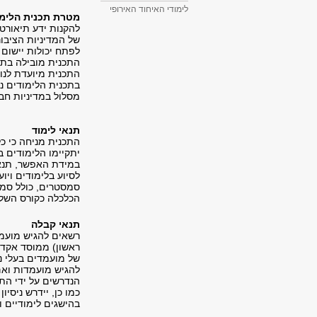
לימודי האיחוד האירופי
מטרת תכנית הלימו
להקנות ידע תיאורט
של המדיניות הציבור
לפתח יכולות יישום 
התכנית מובילה בתוך 12 חודשים לתואר מוסמך במדיניות ציבורית למנהלים במסלול 
התכנית מיועדת לנוש
בתכנית הלימודים ני
מסלול במדיניות חב
תנאי לימוד
התכנית מניחה כי כל
יתקיימו הלימודים ב
במידת האפשר, תנאי
הכלכלה כקורס השלמ
תנאי קבלה
רשאים להגיש מועמד
להגיש מועמדות ואם
הנדרשים על ידי התכ
בהישגים לימודיים 