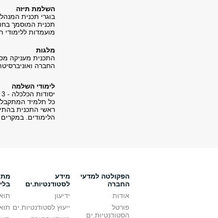
השלמת תיזה
מועמדות ללימודי תו
מלגות
התכנית מעניקה מספ
החברה ואוניברסיטת
לימודי השלמה
יסודות הכלכלה - 3 ש"ס
כל תלמיד המתקבל ל
ראשי התכנית בהתיי
הלימודים. במקרים 
הפקולטה למדעי
מידע
מתענ
החברה
לסטודנטיות.ים
בלי
אודות
ידיעון
תואר
פורטל
ייעוץ לסטודנטיות.ים
תואר
הסטודנטיות.ים