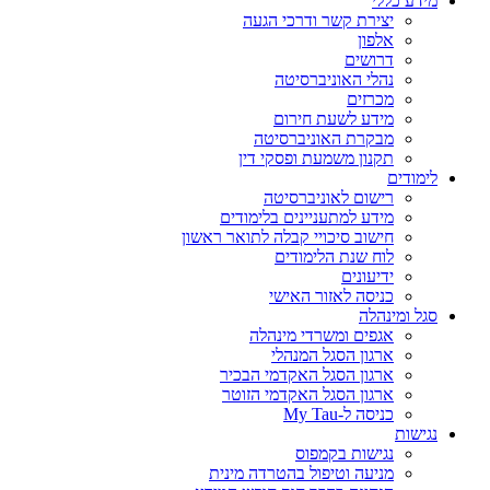
מידע כללי
יצירת קשר ודרכי הגעה
אלפון
דרושים
נהלי האוניברסיטה
מכרזים
מידע לשעת חירום
מבקרת האוניברסיטה
תקנון משמעת ופסקי דין
לימודים
רישום לאוניברסיטה
מידע למתעניינים בלימודים
חישוב סיכויי קבלה לתואר ראשון
לוח שנת הלימודים
ידיעונים
כניסה לאזור האישי
סגל ומינהלה
אגפים ומשרדי מינהלה
ארגון הסגל המנהלי
ארגון הסגל האקדמי הבכיר
ארגון הסגל האקדמי הזוטר
כניסה ל-My Tau
נגישות
נגישות בקמפוס
מניעה וטיפול בהטרדה מינית