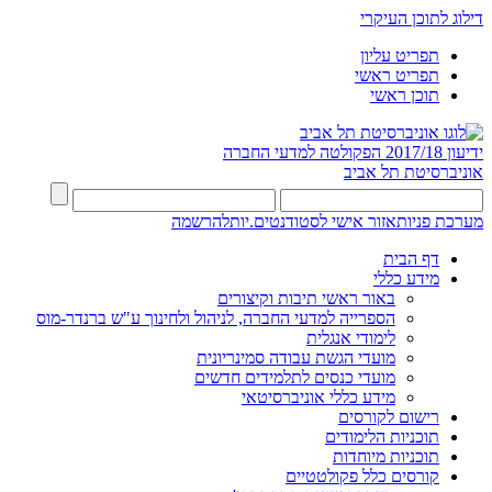
דילוג לתוכן העיקרי
תפריט עליון
תפריט ראשי
תוכן ראשי
ידיעון 2017/18
הפקולטה למדעי החברה
אוניברסיטת תל אביב
מערכת פניות
אזור אישי לסטודנטים.יות
להרשמה
דף הבית
מידע כללי
באור ראשי תיבות וקיצורים
הספרייה למדעי החברה, לניהול ולחינוך ע"ש ברנדר-מוס
לימודי אנגלית
מועדי הגשת עבודה סמינריונית
מועדי כנסים לתלמידים חדשים
מידע כללי אוניברסיטאי
רישום לקורסים
תוכניות הלימודים
תוכניות מיוחדות
קורסים כלל פקולטטיים