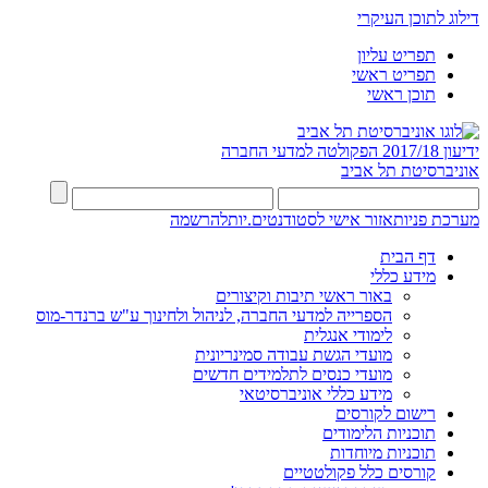
דילוג לתוכן העיקרי
תפריט עליון
תפריט ראשי
תוכן ראשי
ידיעון 2017/18
הפקולטה למדעי החברה
אוניברסיטת תל אביב
מערכת פניות
אזור אישי לסטודנטים.יות
להרשמה
דף הבית
מידע כללי
באור ראשי תיבות וקיצורים
הספרייה למדעי החברה, לניהול ולחינוך ע"ש ברנדר-מוס
לימודי אנגלית
מועדי הגשת עבודה סמינריונית
מועדי כנסים לתלמידים חדשים
מידע כללי אוניברסיטאי
רישום לקורסים
תוכניות הלימודים
תוכניות מיוחדות
קורסים כלל פקולטטיים