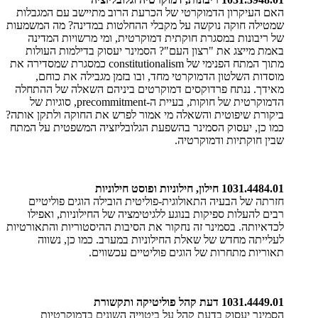
האם העיקרון הדמוקרטי של הכרעת הרוב מתיישב עם המגבלות
שמטילה חוקה נוקשה על מקבלי ההחלטות במדינה? מה המשמעות
של ריבונות במסגרת חוקתית דמוקרטית, ומי מרשויות המדינה
באמת מייצג את "רצון העם"? הסמינר יעסוק בדילמות העולות
מתוך המתח הפנימי של constitutionalism כמסגרת שמסדירה את
מוסדות השלטון הדמוקרטי מחד, ובו בזמן מגבילה את כוחם,
מאידך. ננתח פרדוקסים דמוקרטים ביניהם השאלה של ההתחלה
הדמוקרטית של חוקות, בעיית ה-precommitment, סוגיות של
ביקורת שיפוטית והשאלה מי אמור לפרש את החוקה ולתקן אותה?
כמו כן, יעסוק הסמינר בהשפעת הגלובליזציה המשפטית על המתח
שבין חוקתיות ודמוקרטיה.
1031.4484.01 חילון, חילוניות ופוסט חילוניות
חזרתה של הבעיה התאולוגית-פוליטית הובילה הוגים פוליטיים
רבים להעלות ספיקות בנוגע ללגיטימציה של החילוניות, ואפילו
לכדאיותה. בסמינר זה נחקור את הסיבות ההיסטוריות והתאורטיות
לעלייתה מחדש של שאלת החילוניות במערב. כמו כן, נשווה
תאוריות מתחרות של הוגים פוליטיים עכשווים.
1031.4449.01 דעת קהל פוליטיקה ותקשורת
הסמינר יעסוק בדעת קהל על ביטוייה השונים בדמוקרטיות