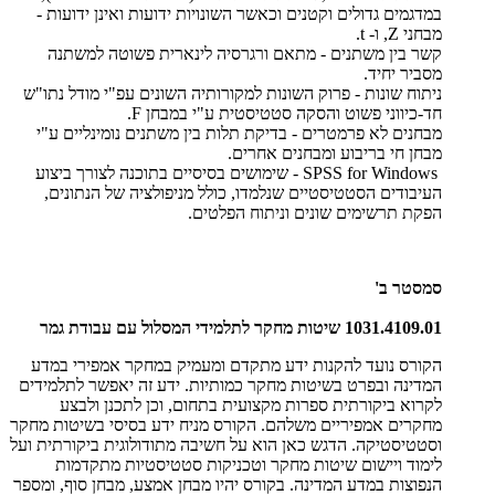
במדגמים גדולים וקטנים וכאשר השונויות ידועות ואינן ידועות -
מבחני Z, ו- t.
קשר בין משתנים - מתאם ורגרסיה לינארית פשוטה למשתנה
מסביר יחיד.
ניתוח שונות - פרוק השונות למקורותיה השונים עפ"י מודל נתו"ש
חד-כיווני פשוט והסקה סטטיסטית ע"י במבחן F.
מבחנים לא פרמטרים - בדיקת תלות בין משתנים נומינליים ע"י
מבחן חי בריבוע ומבחנים אחרים.
SPSS for Windows - שימושים בסיסיים בתוכנה לצורך ביצוע
העיבודים הסטטיסטיים שנלמדו, כולל מניפולציה של הנתונים,
הפקת תרשימים שונים וניתוח הפלטים.
סמסטר ב'
1031.4109.01 שיטות מחקר לתלמידי המסלול עם עבודת גמר
הקורס נועד להקנות ידע מתקדם ומעמיק במחקר אמפירי במדע
המדינה ובפרט בשיטות מחקר כמותיות. ידע זה יאפשר לתלמידים
לקרוא ביקורתית ספרות מקצועית בתחום, וכן לתכנן ולבצע
מחקרים אמפיריים משלהם. הקורס מניח ידע בסיסי בשיטות מחקר
וסטטיסטיקה. הדגש כאן הוא על חשיבה מתודולוגית ביקורתית ועל
לימוד ויישום שיטות מחקר וטכניקות סטטיסטיות מתקדמות
הנפוצות במדע המדינה. בקורס יהיו מבחן אמצע, מבחן סוף, ומספר