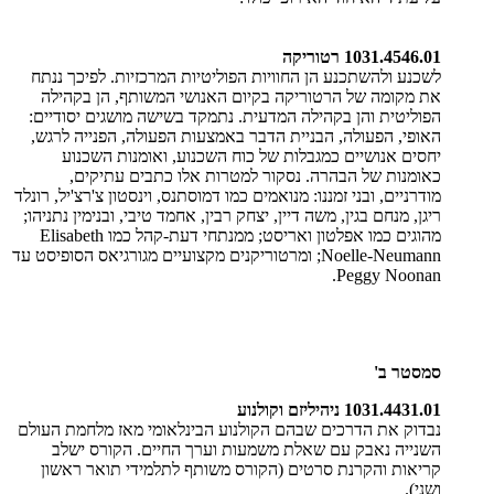
1031.4546.01 רטוריקה
לשכנע ולהשתכנע הן החוויות הפוליטיות המרכזיות. לפיכך ננתח
את מקומה של הרטוריקה בקיום האנושי המשותף, הן בקהילה
הפוליטית והן בקהילה המדעית. נתמקד בשישה מושגים יסודיים:
האופי, הפעולה, הבניית הדבר באמצעות הפעולה, הפנייה לרגש,
יחסים אנושיים כמגבלות של כוח השכנוע, ואומנות השכנוע
כאומנות של הבהרה. נסקור למטרות אלו כתבים עתיקים,
מודרניים, ובני זמננו: מנואמים כמו דמוסתנס, וינסטון צ'רצ'יל, רונלד
ריגן, מנחם בגין, משה דיין, יצחק רבין, אחמד טיבי, ובנימין נתניהו;
מהוגים כמו אפלטון ואריסט; ממנתחי דעת-קהל כמו Elisabeth
Noelle-Neumann; ומרטוריקנים מקצועיים מגורגיאס הסופיסט עד
Peggy Noonan.
סמסטר ב'
1031.4431.01 ניהיליזם וקולנוע
נבדוק את הדרכים שבהם הקולנוע הבינלאומי מאז מלחמת העולם
השנייה נאבק עם שאלת משמעות וערך החיים. הקורס ישלב
קריאות והקרנת סרטים (הקורס משותף לתלמידי תואר ראשון
ושני).