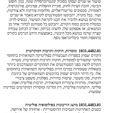
שיעור או שניים יעסקו בסוגיה קונטרוברסלית שונה, כגון: חופש
הביטוי, חובת הציות לחוק, סוגיית ההפלות, פמיניזם, פורנוגרפיה,
לאומיות, סכסוכים טריטוריאליים, מלחמות צודקות ולא צודקות,
ועוד. בכל מקרה, יתבקשו הסטודנטים לקרוא מאמר או שניים
מרכזיים בנושא ולהכיר את תכנו לקראת השיעור, כבסיס לדיון.
כמטלת סיכום בסוף הקורס, יתבקש כל סטודנט לבחור אחד מן
הנושאים, או אספקט שלו, להציגו בכיתה, ואח"כ לכתוב עבודה
קצרה שדנה בנושא מכל היבטיו, באמצעות הידע הנרכש בקורס
בתוספת חומר ביבליוגראפי נוסף.
1031.4482.01 מוסדות, חוקות ותרבות דמוקרטית
הקורס יעסוק בספרות העכשווית בפוליטיקה השוואתית בתחומי
מחקר שקשורים למוסדות, חוקות ותרבות דמוקרטית. מטרת
הקורס להציג בפני הסטודנטים את המחקרים המעודכנים ביותר
בשאלות שעומדות במרכז הדיון בפוליטיקה השוואתית בתחומים
אלו. בין היתר הקורס יעסוק בהיבטים השוואתיים של כתיבת
חוקות, סוגי משטר, שיטות בחירות, מפלגות, משפט ציבורי
השוואתי, מדיניות ציבורית השוואתית, תרבות פוליטית ואמון
פוליטי, התנהגות פוליטית, דת ומדינה ומוסדות דמוקרטים במדינות
שסועות.
1031.4483.01 מושג הריבונות בפילוסופיה פוליטית
בשנים האחרונות הנסיבות ההיסטוריות - איחודה של אירופה,