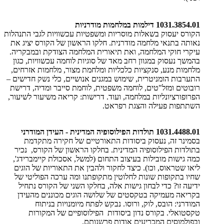
1031.3854.01 דילמות במלחמות מודרניות
הקורס יעסוק בשאלות מוסריות ומשפטיות עכשוויות לגבי התנהלות
נאותה בתנאי מלחמה מודרנית. חלקו הראשון של הקורס יציג את
עיקרי חוקי המלחמה, ואת תיאורית המלחמה הצודקת ובמבקריה.
בהמשך נעסוק במגוון רחב מאד של סוגיות לוחמה עכשוויות, כגון
מלחמות מנע, סנקציות כלכליות ומלחמת מצור, מלחמות אזרחים,
התערבות הומניטרית, שימוש במגנים אנושיים, כלי נשק חדישים –
רובוטים ומזל"טים, לוחמה משפטית, לוחמת סייבר ומדיה, דרישת
הפרופורציונליות במלחמה, ועוד. דרישות: קריאה משיעור לשיעור,
השתתפות פעילה והצגת רפראט.
1031.4488.01 תולדות הפילוסופיה המדינית - העידן המודרני
בסמינר זה, נעסוק ביסודות התאורטיים של חקירה מתקדמת
בתולדות הפילוסופיה המדינית. בחלקו הראשון של הקורס, נכיר
כמה גישות מובילות בעיצוב התחום (למשל, אסכולת קיימברידג',
ליאו שטראוס, וכו). כיצד לחקור ולהבין את התאוריות של הוגים
שחיו בתקופות שונות לחלוטין מתקופתנו ומה ערכה הפוליטי של
ידיעה זו? כדי לבחון גישות אלה, בחלקו השני של הקורס נתחיל
בקריאה מעמיקה בטקסטים של שלושה הוגים מכוננים מהעידן
המודרני: הובס, לוק, ורוסו. נבקש לפתח מיומנויות בניתוח
טקסטואלי. בקורס נדון ביסודות הפילוסופיים של המקורות
ובפולמוסים המכריעים אודות פרשנותם.