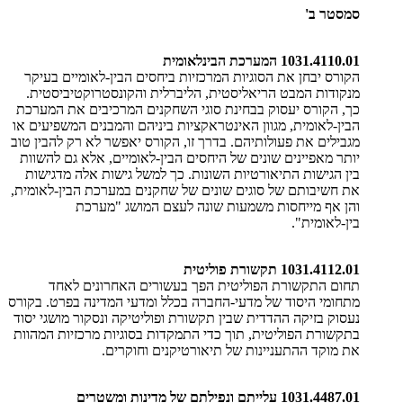
סמסטר ב'
1031.4110.01 המערכת הבינלאומית
הקורס יבחן את הסוגיות המרכזיות ביחסים הבין-לאומיים בעיקר
מנקודות המבט הריאליסטית, הליברלית והקונסטרוקטיביסטית.
כך, הקורס יעסוק בבחינת סוגי השחקנים המרכיבים את המערכת
הבין-לאומית, מגוון האינטראקציות ביניהם והמבנים המשפיעים או
מגבילים את פעולותיהם. בדרך זו, הקורס יאפשר לא רק להבין טוב
יותר מאפיינים שונים של היחסים הבין-לאומיים, אלא גם להשוות
בין הגישות התיאורטיות השונות. כך למשל גישות אלה מדגישות
את חשיבותם של סוגים שונים של שחקנים במערכת הבין-לאומית,
והן אף מייחסות משמעות שונה לעצם המושג "מערכת
בין-לאומית".
1031.4112.01 תקשורת פוליטית
תחום התקשורת הפוליטית הפך בעשורים האחרונים לאחד
מתחומי היסוד של מדעי-החברה בכלל ומדעי המדינה בפרט. בקורס
נעסוק בזיקה ההדדית שבין תקשורת ופוליטיקה ונסקור מושגי יסוד
בתקשורת הפוליטית, תוך כדי התמקדות בסוגיות מרכזיות המהוות
את מוקד ההתעניינות של תיאורטיקנים וחוקרים.
1031.4487.01 עלייתם ונפילתם של מדינות ומשטרים