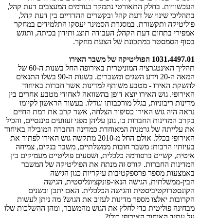
העכשוויות. בחלק התאורטי נתמקד בגורמים המעצבים דעת קהל,
בתהליכי שינוי של דעת קהל ובקשרים ההדדיים בין דעת קהל,
פוליטיקה ותקשורת. במסגרת הסמינר יעסקו התלמידים במחקר
אמפירי בתחום דעת הקהל; העבודה תוצג ותידון בכיתה, ותוגש
בסוף הסמסטר במתכונת של הצעת מחקר.
1031.4497.01 הפוליטיקה של משבר האירו
​תהליך האינטגרציה המוניטרית באירופה החל בשנות ה-60 של
המאה ה-20 וידע השגים ומשברים. בשנות ה-90 בשלו התנאים
להשקת האירו - מטבע משותף למדינות אשר חברות באיחוד
האירופי. גוש האירו יוצא דופן בהשוואה לאחודי מטבע אחרים בין
מדינות ריבוניות, בגלל מורכבותו וגודלו. בעשור הראשון לקיומו
נראה היה גוש האירו כסיפור הצלחה, אשר קרב את רמת החיים
בקרב המדינות החברות בו, גונן עליהן מפני זעזועים פיננסיים, והכיל
את עלייתה של גרמניה המאוחדת כמדינה החברה המובילה באיחוד
האירופי בכלל. אולם החל מ-2010 מתקשה גוש האירו לפתור את
בעיותיו הרבות: משבר חובות ממשלתיים, משבר בנקים, צמיחה
איטית, קשיים ברפורמה כלכלית, ושסעים פוליטיים מעמיקים בין
המדינות החברות. קורס זה מנתח את הפוליטיקה של המשבר
באמצעות מספר פרספקטיבות עיקריות כגון הגישה
הבין-ממשלתית, הגישה הנאו-פונקציונליסטית, הגישה
הקונסטרוקטיביסטית והגישה הכלכלית. האם יתכן ובשנים
הקרובות יאלצו מספר מדינות לעזוב את הגוש? מה ניתן לעשות
מבחינה פוליטית כדי לחלץ את הגוש מהמשבר, ומהן ההשלכות שלו
על עתיד האיחוד האירופי כולו?