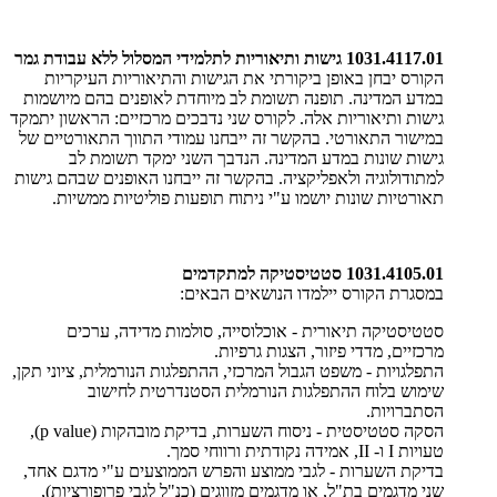
1031.4117.01 גישות ותיאוריות לתלמידי המסלול ללא עבודת גמר
הקורס יבחן באופן ביקורתי את הגישות והתיאוריות העיקריות
במדע המדינה. תופנה תשומת לב מיוחדת לאופנים בהם מיושמות
גישות ותיאוריות אלה. לקורס שני נדבכים מרכזיים: הראשון יתמקד
במישור התאורטי. בהקשר זה ייבחנו עמודי התווך התאורטיים של
גישות שונות במדע המדינה. הנדבך השני ימקד תשומת לב
למתודולוגיה ולאפליקציה. בהקשר זה ייבחנו האופנים שבהם גישות
תאורטיות שונות יושמו ע"י ניתוח תופעות פוליטיות ממשיות.
1031.4105.01 סטטיסטיקה למתקדמים
במסגרת הקורס יילמדו הנושאים הבאים:
סטטיסטיקה תיאורית - אוכלוסייה, סולמות מדידה, ערכים
מרכזיים, מדדי פיזור, הצגות גרפיות.
התפלגויות - משפט הגבול המרכזי, ההתפלגות הנורמלית, ציוני תקן,
שימוש בלוח ההתפלגות הנורמלית הסטנדרטית לחישוב
הסתברויות.
הסקה סטטיסטית - ניסוח השערות, בדיקת מובהקות (p value),
טעויות I ו- II, אמידה נקודתית ורווחי סמך.
בדיקת השערות - לגבי ממוצע והפרש הממוצעים ע"י מדגם אחד,
שני מדגמים בת"ל, או מדגמים מזווגים (כנ"ל לגבי פרופורציות),