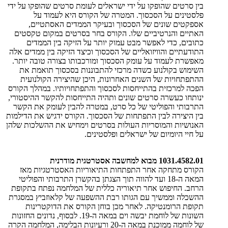
בין סרטים שהופקו על ידי ישראלים לעומת סרטים שהופקו על ידי
פלסטינים על הסכסוך. המטרה של הקורס היא לעמוד על
אספקטים שונים של הסכסוך ובעיקר הממדים האסתטיים,
האתיים והנרטיביים שלו. הקורס בחר בסרטים במקום טקסטים
כתובים, כדי לאפשר מבט עמוק יותר על הזיקה בין הממדים
התודעתיים והוויזואליים של הסכסוך וכיצד הזיקה בין ממדים אלה
מאפשרת לעמוד על עומק הסכסוך ומורכבותו בצורה טובה יותר.
השימוש בקולנוע כשדה מרכזי להתבוננות בסכסוך תואמת את
ההתפתחויות של השנים האחרונות, היכן שהיצירה הקולנועית
הפכה למרכזית בהתייחסות לסכסוך והתפתחויותיו. במהלך הקורס
ינותחו כעשרה סרטים שונים ותהיה התייחסות להקשר ההיסטורי,
התרבותי והפוליטי של כל סרט, במטרה להבין לעומק את הקשר
בין היצירה לבין התפתחות של הסכסוך. הקורס ידגיש את הדילמות
האנושיות והמוסריות העולות בסרטים וימחיש את ההשלכות שלהן
על חיי היומיום של ישראלים ופלסטינים.​
1031.4582.01 מבוא למחשבה אסטרטגית מודרנית
הקורס מתחקה אחר התפתחות התיאוריות האסטרטגיות מאז
המאה ה-18 ועד להווה תוך הצגתן בהקשרן התרבותי והפוליטי
הרחב. החיפוש אחר תיאוריה כללית של המלחמה נפתח בתקופת
ההשכלה וממשיך עם הגותו רבת ההשפעה של קלאוזביץ במסגרת
תקופת הרומנטיקה. לאחר מכן בוחן הקורס את הדוקטרינות
השונות של לוחמת יבשה וים במאה ה-19. לבסוף, נדונים החזונות
של לוחמה ממוכנת במאה ה-20 ורעיונות הבלימה, המלחמה הקרה