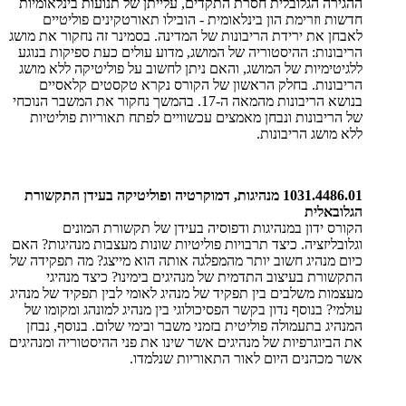
ההגירה הגלובלית חסרת התקדים, עלייתן של תנועות בינלאומיות
חדשות וזרימת הון בינלאומית - הובילו תאורטקינים פוליטיים
לאבחן את ירידת הריבונות של המדינה. בסמינר זה נחקור את מושג
הריבונות: ההיסטוריה של המושג, מדוע עולים כעת ספיקות בנוגע
ללגיטימיות של המושג, והאם ניתן לחשוב על פוליטיקה ללא מושג
הריבונות. בחלק הראשון של הקורס נקרא טקסטים קלאסיים
בנושא הריבונות מהמאה ה-17. בהמשך נחקור את המשבר הנוכחי
של הריבונות ונבחן מאמצים עכשוויים לפתח תאוריות פוליטיות
ללא מושג הריבונות.
1031.4486.01 מנהיגות, דמוקרטיה ופוליטיקה בעידן התקשורת
הגלובאלית
הקורס ידון במנהיגות ודפוסיה בעידן של תקשורת המונים
וגלובליזציה. כיצד תרבויות פוליטיות שונות מעצבות מנהיגות? האם
כיום מנהיג חשוב יותר מהמפלגה אותה הוא מייצג? מה תפקידה של
התקשורת בעיצוב התדמית של מנהיגים בימינו? כיצד מנהיגי
מעצמות משלבים בין תפקיד של מנהיג לאומי לבין תפקיד של מנהיג
עולמי? בנוסף נדון בקשר הפסיכולוגי בין מנהיג למונהג ומקומו של
המנהיג בתעמולה פוליטית בזמני משבר ובימי שלום. בנוסף, נבחן
את הביוגרפיות של מנהיגים אשר שינו את פני ההיסטוריה ומנהיגים
אשר מכהנים היום לאור התאוריות שנלמדו.