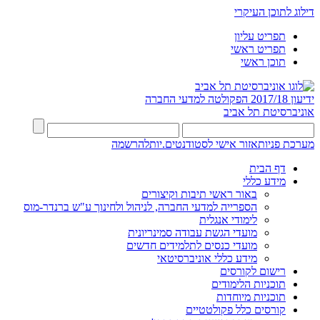
דילוג לתוכן העיקרי
תפריט עליון
תפריט ראשי
תוכן ראשי
ידיעון 2017/18
הפקולטה למדעי החברה
אוניברסיטת תל אביב
מערכת פניות
אזור אישי לסטודנטים.יות
להרשמה
דף הבית
מידע כללי
באור ראשי תיבות וקיצורים
הספרייה למדעי החברה, לניהול ולחינוך ע"ש ברנדר-מוס
לימודי אנגלית
מועדי הגשת עבודה סמינריונית
מועדי כנסים לתלמידים חדשים
מידע כללי אוניברסיטאי
רישום לקורסים
תוכניות הלימודים
תוכניות מיוחדות
קורסים כלל פקולטטיים