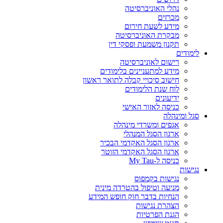
נהלי האוניברסיטה
מכרזים
מידע לשעת חירום
מבקרת האוניברסיטה
תקנון משמעת ופסקי דין
לימודים
רישום לאוניברסיטה
מידע למתעניינים בלימודים
חישוב סיכויי קבלה לתואר ראשון
לוח שנת הלימודים
ידיעונים
כניסה לאזור האישי
סגל ומינהלה
אגפים ומשרדי מינהלה
ארגון הסגל המנהלי
ארגון הסגל האקדמי הבכיר
ארגון הסגל האקדמי הזוטר
כניסה ל-My Tau
נגישות
נגישות בקמפוס
מניעה וטיפול בהטרדה מינית
הנחיות בדבר חוק חופש המידע
הצהרת נגישות
הגנת הפרטיות