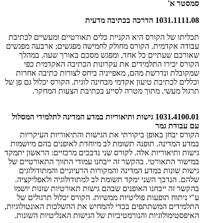
סמסטר א'
1031.1111.08 הדרכה בכתיבה מדעית
תכליתו של הקורס היא הקניית כלים תאורטיים ומעשיים לכתיבת
עבודה אקדמית. הקורס מחולק לחמישה מפגשים; ארבעה מפגשים
שאורכם שעתיים כל אחד, ומפגש מסכם באורך שעה. במהלך
הקורס יכירו התלמידים את עקרונות הכתיבה האקדמית כפי
שמקובלת ונדרשת מהם, מאפייניה ביחס לצורות כתיבה אחרות
וכללים לכתיבת טיעון אקדמי מבחינה לוגית. הקורס יכלול גם פן של
תרגול מעשי, מתוך מטרה לסייע בכתיבת הצעות המחקר.
1031.4100.01 גישות ותיאוריות במדע המדינה לתלמידי המסלול
עם עבודת גמר
הקורס יבחן באופן ביקורתי את הגישות והתיאוריות העיקריות
במדע המדינה. תופנה תשומת לב מיוחדת לאופנים בהם מיושמות
גישות ותיאוריות אלה. לקורס שני נדבכים מרכזיים: הראשון יתמקד
במישור התאורטי. בהקשר זה ייבחנו עמודי התווך התאורטיים של
גישות שונות במדע המדינה והמקורות הרעיוניים והמתודולוגים
שלהם. הנדבך השני ימקד תשומת לב למתודולוגיה ולאפליקציה.
בהקשר זה ייבחנו האופנים שבהם גישות תאורטיות שונות יושמו
ע"י ניתוח תופעות פוליטיות ממשיות. הקורס יכלול תרגולים של
התלמידים המשתתפים בכדי להמחיש את ההשלכות האונטולוגיות,
האיפסטימולוגיות והנורמטיביות של הגישות האנליטיות השונות.