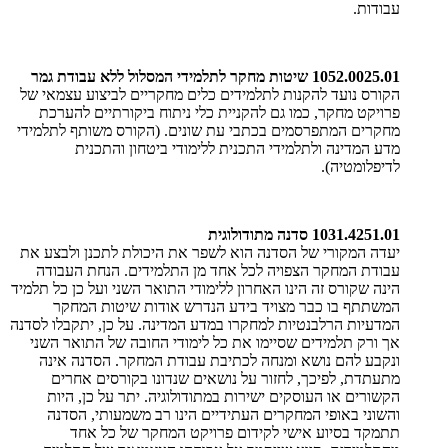
עבודות.
1052.0025.01 שיטות מחקר לתלמידי המסלול ללא עבודת גמר
הקורס נועד להקנות לתלמידים כלים מחקריים לביצוע עצמאי של
פרויקט מחקר, כמו גם להקניית כלי ניתוח ביקורתיים להערכת
מחקרים המתפרסמים בכתבי עת שונים. (הקורס משותף לתלמידי
מדע המדינה ולתלמידי התכנית ללימודי ביטחון והתכנית
לדיפלומטיה).
1031.4251.01 סדנה מתודולוגית
יעדה המקורי של הסדנה הוא לשפר את היכולת לתכנן ולבצע את
עבודת המחקר הצפויה לכל אחד מן התלמידים. הנחת העבודה
הינה שקורס זה הינו האחרון ללימודי התואר השני ועל כן כל תלמיד
המשתתף בו כבר מצויד בידע הנדרש אודות שיטות המחקר
המדעיות הרלבנטיות למחקרו במדע המדינה. על כן, יתקבלו לסדנה
אך ורק תלמידים שסיימו את כל לימודי החובה של התואר השני
ונקבע להם נושא ומנחה לכתיבת עבודת המחקר. הסדנה אינה
מתעתדת, לפיכך, לחזור על נושאים שנדונו בקורסים אחרים
הקשורים או העוסקים ישירות במתודולוגיה. יתר על כן, היות
והשוני באופי המחקרים העתידיים הינו רב משמעותי, הסדנה
תתמקד בסיוע אישי לקידום פרויקט המחקר של כל אחד