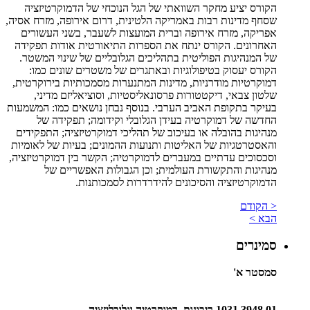
הקורס יציע מחקר השוואתי של הגל הנוכחי של הדמוקרטיזציה
שסחף מדינות רבות באמריקה הלטינית, דרום אירופה, מזרח אסיה,
אפריקה, מזרח אירופה וברית המועצות לשעבר, בשני העשורים
האחרונים. הקורס ינתח את הספרות התיאורטית אודות תפקידה
של המנהיגות הפוליטית בתהליכים הגלובליים של שינוי המשטר.
הקורס יעסוק בטיפולוגיות ובאתגרים של משטרים שונים כמו:
דמוקרטיות מודרניות, מדינות המתנערות מסמכותיות בירוקרטית,
שלטון צבאי, דיקטטורות פרסונאליסטיות, וסוציאליזם מדיני,
בעיקר בתקופת האביב הערבי. בנוסף נבחן נושאים כמו: המשמעות
החדשה של דמוקרטיה בעידן הגלובלי וקידומה; תפקידה של
מנהיגות בהובלה או בעיכוב של תהליכי דמוקרטיזציה; התפקידים
והאסטרטגיות של האליטות ותנועות ההמונים; בעיות של לאומיות
וסכסוכים עדתיים במעברים לדמוקרטיה; הקשר בין דמוקרטיזציה,
מנהיגות והתקשורת העולמית; וכן הגבולות האפשריים של
הדמוקרטיזציה והסיכונים להידרדרות לסמכותנות.
< הקודם
הבא >
סמינרים
סמסטר א'
1031.3948.01 ריבונות, דמוקרטיה וגלובליזציה