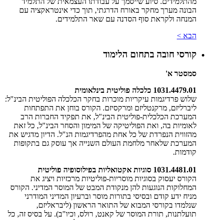
מהתלמידים. סיוע שייסמך על עבודתו העצמאית של התלמיד
הבונה מערך מחקר באורח הדרגתי, תוך כדי אינטראקציה עם
המנחה ולקראת סוף הסדנה עם שאר התלמידים.
הבא >
קורסי חובה בתחום הלימוד
סמסטר א'
1031.4479.01 כלכלה פוליטית בינלאומית
שלוש פרדיגמות עיקריות מוכרות בחקר הכלכלה הפוליטית הבינ"ל:
ליברליזם, מרקנטליזם ומרקסיזם. הקורס בוחן את התפתחות
המערכת הכלכלית-פוליטית הבינ"ל, את תפקיד החברות הרב
לאומיות בה, ואת הפוליטיקה של המימון והסחר הבינ"ל, כל זאת
מהזווית הנפרדת של כל אחת מהפרדיגמות הנ"ל. הדיון מדגיש את
המערכת שלאחר מלחמת העולם השנייה אך עוסק גם בתקופות
קודמות.
1031.4481.01 סוגיות אקטואליות בפילוסופיה פוליטית
הקורס יעסוק בסוגיות מוסריות-פוליטיות מרכזיות ויציג את
המחלוקות הנוגעות להן מנקודת המבט של המוסר המדיני. הקורס
מניח ידע קודם ובסיסי בתורות מוסר וברעיון המדיני המודרני
שנלמדו בקורסי המבוא של התואר הראשון (ליבראליזם,
תועלתנות, תורת המוסר של קאנט, רולס, וכיו"ב). על בסיס זה, כל