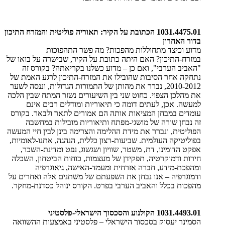
1031.4475.01
הכתובת על הקיר: תאוריה פוליטית
והמזרח התיכון
בדור האחרון
מדוע וכיצד מתחוללות מהפכות? מה פשר התהפוכות
במזרח-התיכון? האם היתה כתובת על הקיר, שבישרה על בואו של
"האביב הערבי", ואם כן – מדוע כשלנו בקריאתה? בקורס זה
נתחקה אחר הסיבות שהובילו את המזרח-התיכון לרגע האמת של
2010-2012, נברר את מהותן של התמורות הגדולות, וננסה לשער
את מהלכן הצפוי. כחוט שני בין השיעורים נשזר המתח שבין הלכה
למעשה. אכן, לעתים דומה כי תיאוריות ומודלים רבים אינם
עומדים במבחן המציאות אותה הם אמורים לתאר ולבאר. בקורס
זה נבחן שורה של מושגי-מפתח ותיאוריות מובילות במחשבה
הפוליטית, ונברר את מידת ההלימה והצרימה בינן לבין חיי המעשה
בפוליטיקה העולמית. שביעות-רצון כללית, הנהגה, אתנו-לאומיות,
אפקט הדומינו, דת, משטר, שוויון ושגשוג, נפט ומדינת-השכר,
חירות ודמוקרטיה, תפקידן של מעצמות, כוחות הביטחון, השכלה
ומהפכת-מידע, חברה אזרחית ומעמד-האישה, גיאוגרפיה
ודמוגרפיה – אנו נבחן את השפעתם של משתנים אלה ואחרים על
מהפכות בכלל והאביב הערבי בפרט. הקורס ינוהל כסדנת-מחקר.
1031.4493.01 הקולנוע והסכסוך הישראלי-פלסטיני
הסמינר יעסוק בסכסוך הישראלי – פלסטיני באמצעות ההשוואה