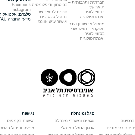
חברתית ותרבותית –
בביטחון ודיפלומטיה
Facebook
תואר שני
Instagram
בסוציולוגיה
תכנית לתואר שני
טלגרם: אקטואליה
ואנתרופולוגיה
בניהול סכסוכים
מדעי החברה TAU
וגישור ע"ש אוונס
מסלול אי שוויון וצדק
חלוקתי – תואר שני
בסוציולוגיה
ואנתרופולוגיה
סגל ומינהלה
נגישות
יברסיטה
אגפים ומשרדי מינהלה
נגישות בקמפוס
יינים בלימודים
ארגון הסגל המנהלי
מניעה וטיפול בהטר