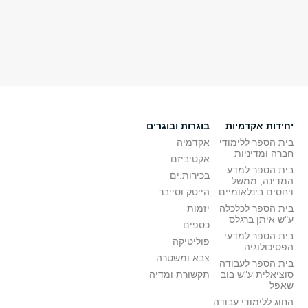
יחידות אקדמיות
בוגרות ובוגרים
בית הספר ללימודי
אקדמיה
חברה ומדיניות
אקטיביזם
בית הספר למדע
בכירות.ים
המדינה, ממשל
ויחסים בינלאומיים
הייטק וסייבר
בית הספר לכלכלה
יזמות
ע"ש איתן ברגלס
כספים
בית הספר למדעי
פוליטיקה
הפסיכולוגיה
צבא ומשטרה
בית הספר לעבודה
סוציאלית ע"ש בוב
תקשורת ומדיה
שאפל
החוג ללימודי עבודה