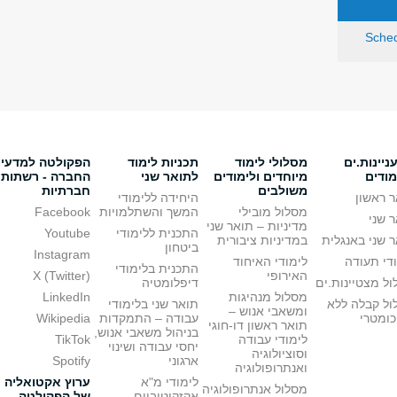
Sched
יינות.ים
מסלולי לימוד
תכניות לימוד
הפקולטה למדעי
מודים
מיוחדים ולימודים
לתואר שני
החברה - רשתות
משולבים
חברתיות
 ראשון
היחידה ללימודי
מסלול מובילי
המשך והשתלמויות
Facebook
 שני
מדיניות – תואר שני
התכנית ללימודי
Youtube
 שני באנגלית
במדיניות ציבורית
ביטחון
Instagram
די תעודה
לימודי האיחוד
התכנית בלימודי
האירופי
X (Twitter)
ל מצטיינות.ים
דיפלומטיה
מסלול מנהיגות
LinkedIn
ול קבלה ללא
תואר שני בלימודי
ומשאבי אנוש –
כומטרי
עבודה – התמקדות
Wikipedia
תואר ראשון דו-חוגי
בניהול משאבי אנוש,
לימודי עבודה
TikTok
יחסי עבודה ושינוי
וסוציולוגיה
ארגוני
Spotify
ואנתרופולוגיה
לימודי מ"א
ערוץ אקטואליה
מסלול אנתרופולוגיה
אקזקוטיביים
של הפקולטה