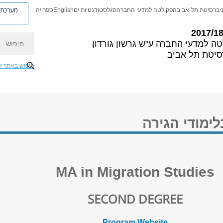
מערכת פ
יברסיטת תל-אביב
הפקולטה למדעי החברה
סגל
סטודנטיות.ים
English
ספרייה
חיפוש
טה למדעי החברה
ע"ש גרשון גורדון
סיטת תל אביב
חיפוש באתר ז
ימודי הגירה
MA in Migration Studies​
SECOND DEGREE
Program Website