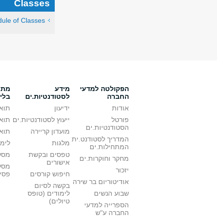
Classes
ule of Classes
הפקולטה למדעי
מידע
מתענ
החברה
לסטודנטיות.ים
בלי
אודות
ידיעון
תואר
פורטל
ייעוץ לסטודנטיות.ים
תואר
הסטודנטיות.ים
מועדון קריירה
תואר
המדריך לסטודנט.ית
מלגות
לימו
המתחילות.ים
טפסים ובקשת
מסלו
מחקר וחוקרות.ים
אישורים
מסל
יזכור
חיפוש קורסים
פסי
אודיטוריום בר שירה
בקשה לסיום
שבוע הנשים
לימודים (טופס
טיולים)
הספרייה למדעי
החברה ע"ש