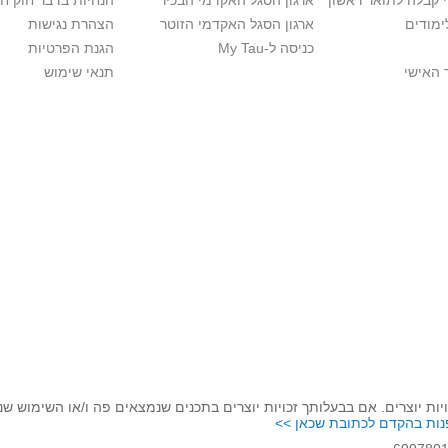
י קבלה לתואר ראשון
ארגון הסגל האקדמי הבכיר
הנחיות בדבר חוק ח
ימודים
ארגון הסגל האקדמי הזוטר
הצהרת נגישות
כניסה ל-My Tau
הגנת הפרטיות
 האישי
תנאי שימוש
יות יוצרים. אם בבעלותך זכויות יוצרים בתכנים שנמצאים פה ו/או השימוש ש
נות בהקדם לכתובת שכאן >>