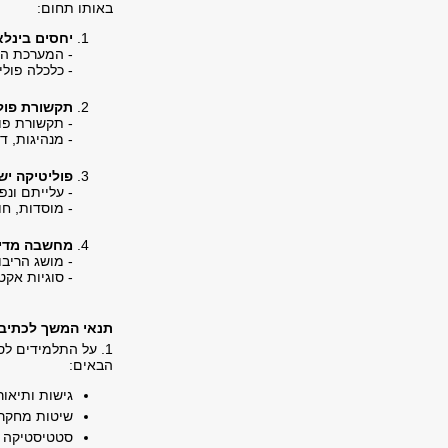
באותו תחום:
יחסים בינלא
- המערכת הב
- כלכלה פולי
תקשורת פול
- תקשורת פו
- מנהיגות, ד
פוליטיקה יש
- עלייתם ונ
-
מוסדות, חו
מחשבה מדינ
- מושג הריבו
- סוגיות אקט
תנאי המשך לכתיבת
1. על התלמידים ל
הבאים:
גישות ותיאו
שיטות מחקר 
סטטיסטיקה 