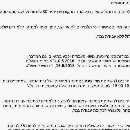
 התחומיים
​בממוצע של 85 לפחות, ובתנאי שהציון בכל אחד מהקורסים יהיה 80 לפחות (למעט סטט
יזה מחייב אישור יועץ תלמידים לתואר שני, לפני פניה למנחה. תלמידים שלא
ל ללא עבודת גמר.
עבודות סמינריוניות. נושא העבודה יקבע בתיאום עם המרצה.
בסמסטר א' מועד ההגשה: יום א'
6.5.2018
, כ"א באייר תשע"ח.
בסמסטר ב' מועד ההגשה: יום א'
16.9.2018
, ז' בתשרי תשע"ט.
 חייבים להשתתף
מדי שנה
בסמינר המחלקתי של בית הספר, שמתקיים בימי
 חייבים להשתתף בסדנה שמטרתה להכשיר תלמידים לכתיבת עבודת הגמר.
נה המתודולוגית: סיום קורסי החובה, סיום קורסי החובה התחומיים, סיום
נחה על נושא לכתיבת עבודת גמר.
שני ומעוניינים להשלים תיזה, ציון הגמר במ.א. צריך להיות 85 לפחות.