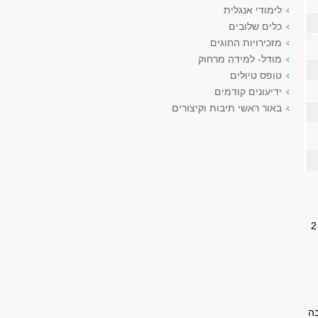
לימודי אנגלית
כלים שלובים
מזכירויות החוגים
מודל- למידה מרחוק
טופס טיולים
ידיעונים קודמים
באור ראשי תיבות וקיצורים
להשתתף בהדרכה בכתיבה מדעית לתואר שני.ההדרכה כוללת 5 מפגשים (4 מפגשים רצופים של 2
 2 קורסי החובה