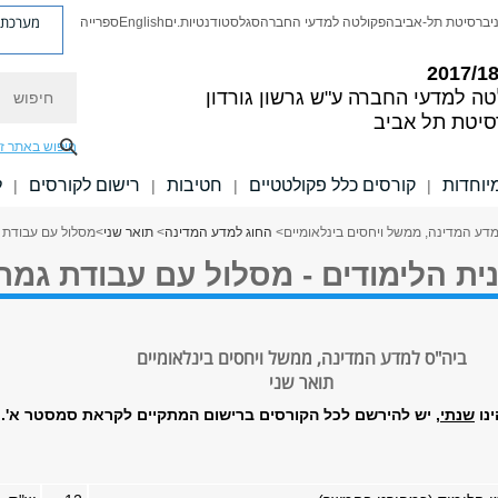
מערכת פ
יברסיטת תל-אביב
הפקולטה למדעי החברה
סגל
סטודנטיות.ים
English
ספרייה
חיפוש
טה למדעי החברה
ע"ש גרשון גורדון
סיטת תל אביב
חיפוש באתר ז
יוחדות
קורסים כלל פקולטטיים
חטיבות
רישום לקורסים
ל
|
|
|
|
דע המדינה, ממשל ויחסים בינלאומיים
>
החוג למדע המדינה
>
תואר שני
>
מסלול עם עבודת 
ית הלימודים - מסלול עם עבודת גמר
ביה"ס למדע המדינה, ממשל ויחסים בינלאומיים
תואר שני
נו
שנתי
, יש להירשם לכל הקורסים ברישום המתקיים לקראת סמסטר א'
.