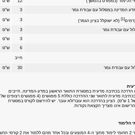
י הלימוד (כמפורט בהמשך)
12
ש"ס
מדע המדינה במסלול עם עבודת גמר
3
ש"ס
[1]
3
ש"ס
דמים
(לא ישוקלל בציון הגמר)
ול עם עבודת גמר
3
ש"ס
3
ש"ס
6
ש"ס
חייב
ל עם עבודת גמר
30
ש"ס
עית
 הדרכה בכתיבה מדעית במסגרת התואר הראשון במדע-המדינה, חייבים
ש"ס ומפגש סיכום של 1 ש"ס). הציון בהדרכה הוא עובר/לא עובר. יש להירשם לקורס במסגרת
 הלימוד
על התלמידים לבחור 2 תחומי לימוד מתוך ה-4 המוצעים ובכל אחד מהם ללמוד את