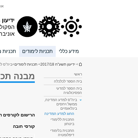
תוכן
תפריט
אונ
עליון
ראשי
ידיעון 2017/18
הפקול
אוניבר
מידע כללי
תכניות לימודים
תכניות מ
הינך נמצא כאן
>
ידיעון תשע"ח 2017/18
>
תכניות לימודים
>
ביה"ס למ
מבנה תכנ
ראשי
בית הספר לכלכלה
בית הספר למדעי
הפסיכולוגיה
ביה"ס למדע המדינה,
ממשל ויחסים
בינלאומיים
החוג למדע המדינה
הרישום לקורסים הי
התכנית ללימודי
ביטחון
קורסי חובה
התכנית בלימודי
דיפלומטיה