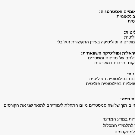
ומיים ואסטרטגיה:
ינלאומית
טית
יטית:
ליטית
מוקרטיה ופוליטיקה בעידן התקשורת הגלובלי
ראלית ופוליטיקה השוואתית:
פילתם של מדינות ומשטרים
קות ותרבות דמוקרטית
ית:
נות בפילוסופיה הפוליטית
ואליות בפילוסופיה פוליטית
 תיזה:
סיים תוך שלושה סמסטרים מיום התחלת לימודיהם לתואר שני את הקורסים
ריות במדע המדינה
לתלמידי המסלול
למתקדמים