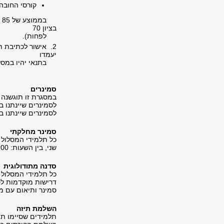
קורסי החובה
בציון 70
לפחות).
2. אישור לכתיבת ת
יעמדו
בתנאי יהיו במסלו
סמינרים
במסגרת זו תוגשנה 
לסמינרים שיינתנו 
לסמינרים שיינתנו 
​סמינר מחלקתי
כל תלמידי המסלול
שני, בין השעות: 18:00-16:00, לוח המפגשים יתפרסם ויישלח לתלמידים בדוא"ל.
​סדנה מתודולוגית
כל תלמידי המסלול
דרישות מוקדמות לסד
סמינר ותיאום עם מ
השלמת תיזה
תלמידים שסיימו תואר 