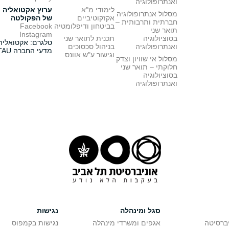
ואנתרופולוגיה
לימודי מ"א
ערוץ אקטואליה
מסלול אנתרופולוגיה
אקזקוטיביים
של הפקולטה
חברתית ותרבותית –
בביטחון ודיפלומטיה
Facebook
תואר שני
Instagram
בסוציולוגיה
תכנית לתואר שני
טלגרם: אקטואליה
ואנתרופולוגיה
בניהול סכסוכים
מדעי החברה TAU
וגישור ע"ש אוונס
מסלול אי שוויון וצדק
חלוקתי – תואר שני
בסוציולוגיה
ואנתרופולוגיה
סגל ומינהלה
נגישות
יברסיטה
אגפים ומשרדי מינהלה
נגישות בקמפוס