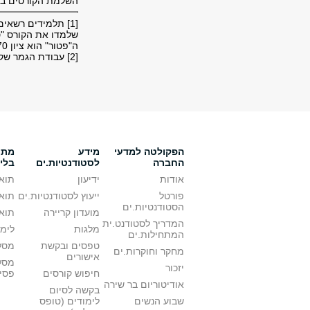
השלמת הקורסים בהת
[1] תלמידים רשאי
שלמדו את הקורס "ס
ה"פטור" הוא ציון 70 לפחות בבחינה.
​[2] עבודת הגמר שקולה ל-6 ש"ס לצורך חישוב שכר הלימוד.
הפקולטה למדעי
מידע
מתענ
החברה
לסטודנטיות.ים
בלי
אודות
ידיעון
תואר
פורטל
ייעוץ לסטודנטיות.ים
תואר
הסטודנטיות.ים
מועדון קריירה
תואר
המדריך לסטודנט.ית
מלגות
לימו
המתחילות.ים
טפסים ובקשת
מסלו
מחקר וחוקרות.ים
אישורים
מסל
יזכור
חיפוש קורסים
פסי
אודיטוריום בר שירה
בקשה לסיום
שבוע הנשים
לימודים (טופס