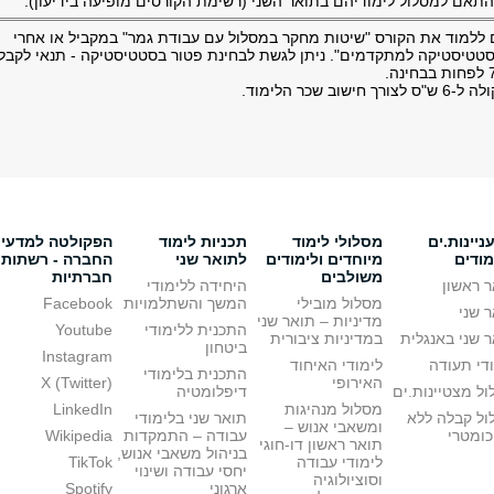
אם למסלול לימודיהם בתואר השני (רשימת הקורסים מופיעה בידיעון).
ם ללמוד את הקורס "שיטות מחקר במסלול עם עבודת גמר" במקביל או אחרי
טטיסטיקה למתקדמים". ניתן לגשת לבחינת פטור בסטטיסטיקה - תנאי לקבל
יינות.ים
מסלולי לימוד
תכניות לימוד
הפקולטה למדעי
מודים
מיוחדים ולימודים
לתואר שני
החברה - רשתות
משולבים
חברתיות
 ראשון
היחידה ללימודי
מסלול מובילי
המשך והשתלמויות
Facebook
 שני
מדיניות – תואר שני
התכנית ללימודי
Youtube
 שני באנגלית
במדיניות ציבורית
ביטחון
Instagram
די תעודה
לימודי האיחוד
התכנית בלימודי
האירופי
X (Twitter)
ל מצטיינות.ים
דיפלומטיה
מסלול מנהיגות
LinkedIn
ול קבלה ללא
תואר שני בלימודי
ומשאבי אנוש –
כומטרי
עבודה – התמקדות
Wikipedia
תואר ראשון דו-חוגי
בניהול משאבי אנוש,
לימודי עבודה
TikTok
יחסי עבודה ושינוי
וסוציולוגיה
ארגוני
Spotify