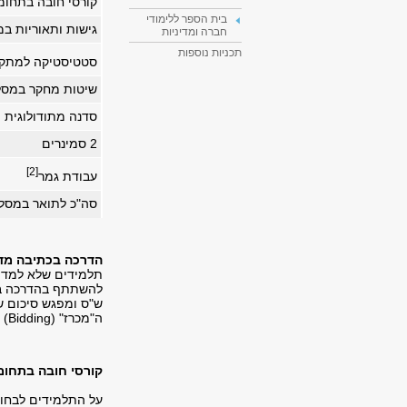
קורסי חובה בתחומ
בית הספר ללימודי
גישות ותאוריות ב
חברה ומדיניות
תכניות נוספות
סטטיסטיקה למתק
שיטות מחקר במסל
סדנה מתודולוגית
2 סמינרים
[2]
עבודת גמר
סה"כ לתואר במסלו
הדרכה בכתיבה מד
תלמידים שלא למדו
ה"מכרז" (Bidding) הרישום אינו מצריך הקצאת נקודות.
קורסי חובה בתחומי