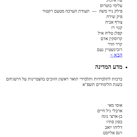
עוז אלמוג
עלימי בוטרוס
פילק ניר משה --- תעודת הערכה מטעם רקטור
פיק שירה
צורף אביה
קנזי רז
קפלן טליה איל
קרוסקין אדם
קרר הדר
רובינשטיין נעם
הבא >
מדע המדינה
ברכות לתלמידות ותלמידי תואר ראשון הזוכים בהצטיינות על הישגיהם
בשנת הלימודים תשפ"א
אוסי מאי
ארבלי גיל חיים
בן-ארצי נוגה
בסון סתיו
דליהו יואב
וינס אליזבט