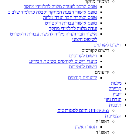
תלמידי מחקר
טופס הרכב לוועדה מלווה לתלמידי מחקר
טופס אישור הצעת המחקר וקבלה כתלמיד שלב ב
טופס הצהרה חבר ועדה מלווה
טופס אישור עבודת דוקטורט
ועדה מלווה לתלמידי מחקר
אישור חבר וועדה מלווה להגשת עבודת דוקטורט
לשיפוט חיצוני
רישום לקורסים
רישום לקורסים
רישום לקורסים
מועדי רישום לקורסים בשיטת הבידינג
רישום לחטיבות
ידיעונים
ידיעונים קודמים
מלגות
קריירה
ייעוץ
ועדת גיוון
תוכנות
Office 365 חינם לסטודנטים
הצטיינות
תשפ"ה
תואר ראשון
תשפ"ד