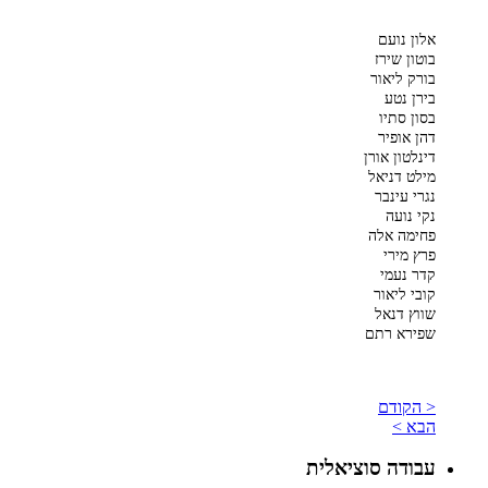
אלון נועם
בוטון שירז
בורק ליאור
בירן נטע
בסון סתיו
דהן אופיר
דינלטון אורן
מילט דניאל
נגרי עינבר
נקי נועה
פחימה אלה
פרץ מירי
קדר נעמי
קובי ליאור
שווץ דנאל
שפירא רתם
< הקודם
הבא >
עבודה סוציאלית