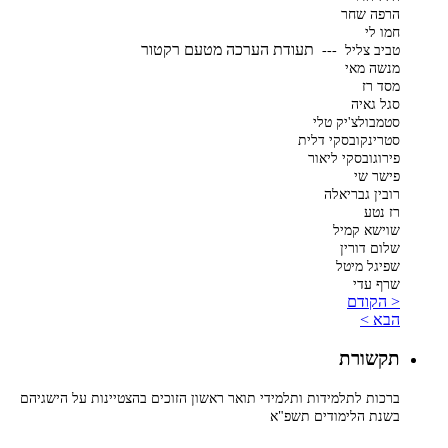
הרפה שחר
חמו לי
תעודת הערכה מטעם רקטור
טביב צליל ---
מנשה מאי
מסד רז
סגל גאיה
סטמבולצ'יק טלי
סטרינקובסקי דלית
פירוגובסקי ליאור
פישר שי
רובין גבריאלה
רז נטע
שוישא קמיל
שלום דורין
שפיגל מיטל
שרף עדי
< הקודם
הבא >
תקשורת
ברכות לתלמידות ותלמידי תואר ראשון הזוכים בהצטיינות על הישגיהם
בשנת הלימודים תשפ"א