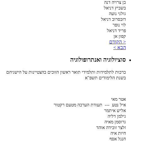
בן צרויה דנה
בשביץ דניאל
גולני נועה
דזבסרוב דניאל
לוי נופר
פריד דניאל
קפון אן
< הקודם
הבא >
סוציולוגיה ואנתרופולוגיה
ברכות לתלמידות ותלמידי תואר ראשון הזוכים בהצטיינות על הישגיהם
בשנת הלימודים תשפ"א
אטר מאי
איל נטע --- תעודת הערכה מטעם רקטור
אליש איתמר
גילמן דליה
גרוסמן מאיה
זלצר זובידה אוהד
חיות איה
חנגל אסף