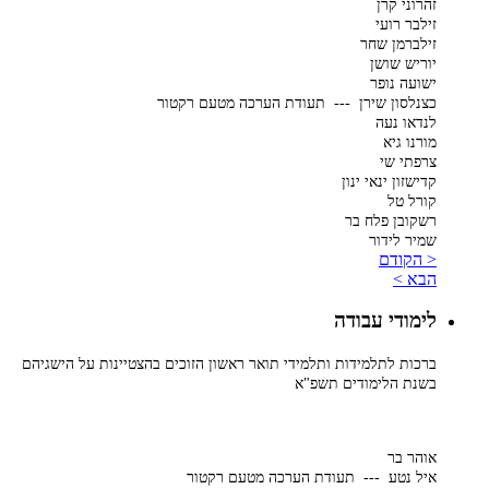
זהרוני קרן
זילבר רועי
זילברמן שחר
יוריש שושן
ישועה נופר
כצנלסון שירן --- תעודת הערכה מטעם רקטור
לנדאו נעה
מורנו גיא
צרפתי שי
קדישזון ינאי ינון
קורל טל
רשקובן פלח בר
שמיר לידור
< הקודם
הבא >
לימודי עבודה
ברכות לתלמידות ותלמידי תואר ראשון הזוכים בהצטיינות על הישגיהם
בשנת הלימודים תשפ"א
אוהר בר
איל נטע --- תעודת הערכה מטעם רקטור