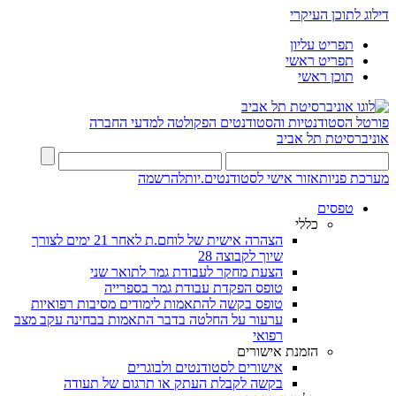
דילוג לתוכן העיקרי
תפריט עליון
תפריט ראשי
תוכן ראשי
פורטל הסטודנטיות והסטודנטים
הפקולטה למדעי החברה
אוניברסיטת תל אביב
מערכת פניות
אזור אישי לסטודנטים.יות
להרשמה
טפסים
כללי
הצהרה אישית של לוחם.ת לאחר 21 ימים לצורך
שיוך לקבוצה 28
הצעת מחקר לעבודת גמר לתואר שני
טופס הפקדת עבודת גמר בספרייה
טופס בקשה להתאמות לימודים מסיבות רפואיות
ערעור על החלטה בדבר התאמות בבחינה עקב מצב
רפואי
הזמנת אישורים
אישורים לסטודנטים ולבוגרים
בקשה לקבלת העתק או תרגום של תעודה