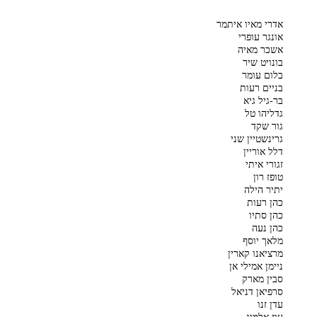
אדרי מאיו איתמר
אונגר עופרי
אשכר מאיה
בונויט שיר
בלום עומר
בניים רעות
בר-גיל גיא
גדליהו טל
גור שקד
גרינשטיין שני
דלל אוריין
זגורי איתי
טופז רון
יתיר הילה
כהן רעות
כהן סתיו
כהן נעה
מלאך יוסף
מרציאנו קארין
ניימן אמילי אן
סבין מארק
סרפיאן דניאל
עדן זנו