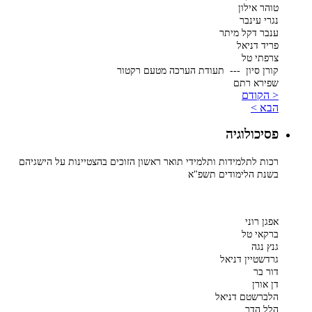
טוהר אילון
נגרי עינבר
ענבר דקל מיתר
פריד דניאל
צרפתי טל
קורן סיון --- תעודת הערכה מטעם רקטור
שפירא רתם
< הקודם
הבא >
פסיכולוגיה
רכות לתלמידות ותלמידי תואר ראשון הזוכים בהצטיינות על הישגיהם
בשנת הלימודים תשפ"א
אפגן רוני
ברקאי טל
גנץ נגה
גרדשטיין דניאל
דור בר
דן אורן
הלברשטם דניאל
הלל הדר