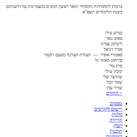
ברכות לתלמידות ותלמידי תואר ראשון הזוכים בהצטיינות על הישגיהם
בשנת הלימודים תשפ"א
בטיש עידו
טאוב נופר
ליברמן עמית
סביר דניאל
פאטורי אופיר --- תעודת הערכה מטעם רקטור
פרידמן-האוזר גל
פרץ עדי
קובץ' עילי
שוורצר שלי
שקד יובל
שריר עדן
< הקודם
טפסים
רישום לקורסים
מלגות
קריירה
ייעוץ
תוכנות
הצטיינות