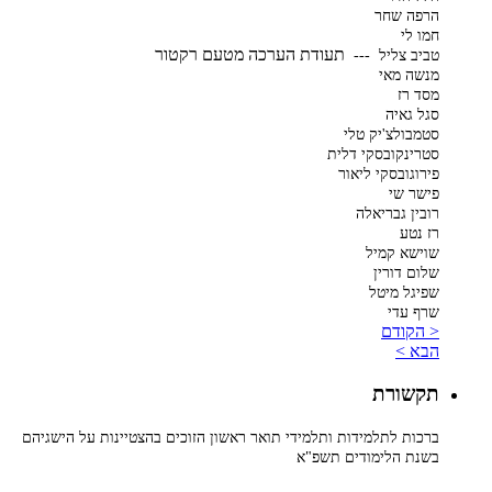
הרפה שחר
חמו לי
תעודת הערכה מטעם רקטור
טביב צליל ---
מנשה מאי
מסד רז
סגל גאיה
סטמבולצ'יק טלי
סטרינקובסקי דלית
פירוגובסקי ליאור
פישר שי
רובין גבריאלה
רז נטע
שוישא קמיל
שלום דורין
שפיגל מיטל
שרף עדי
< הקודם
הבא >
תקשורת
ברכות לתלמידות ותלמידי תואר ראשון הזוכים בהצטיינות על הישגיהם
בשנת הלימודים תשפ"א