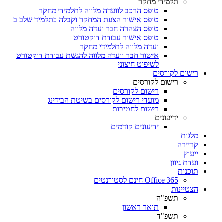
תלמידי מחקר
טופס הרכב לוועדה מלווה לתלמידי מחקר
טופס אישור הצעת המחקר וקבלה כתלמיד שלב ב
טופס הצהרה חבר ועדה מלווה
טופס אישור עבודת דוקטורט
ועדה מלווה לתלמידי מחקר
אישור חבר וועדה מלווה להגשת עבודת דוקטורט
לשיפוט חיצוני
רישום לקורסים
רישום לקורסים
רישום לקורסים
מועדי רישום לקורסים בשיטת הבידינג
רישום לחטיבות
ידיעונים
ידיעונים קודמים
מלגות
קריירה
ייעוץ
ועדת גיוון
תוכנות
Office 365 חינם לסטודנטים
הצטיינות
תשפ"ה
תואר ראשון
תשפ"ד