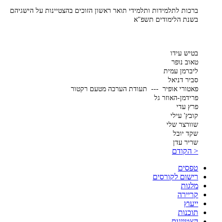
ברכות לתלמידות ותלמידי תואר ראשון הזוכים בהצטיינות על הישגיהם
בשנת הלימודים תשפ"א
בטיש עידו
טאוב נופר
ליברמן עמית
סביר דניאל
פאטורי אופיר --- תעודת הערכה מטעם רקטור
פרידמן-האוזר גל
פרץ עדי
קובץ' עילי
שוורצר שלי
שקד יובל
שריר עדן
< הקודם
טפסים
רישום לקורסים
מלגות
קריירה
ייעוץ
תוכנות
הצטיינות