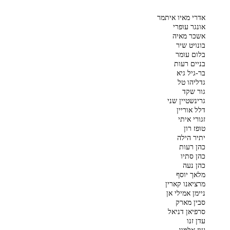
אדרי מאיו איתמר
אונגר עופרי
אשכר מאיה
בונויט שיר
בלום עומר
בניים רעות
בר-גיל גיא
גדליהו טל
גור שקד
גרינשטיין שני
דלל אוריין
זגורי איתי
טופז רון
יתיר הילה
כהן רעות
כהן סתיו
כהן נעה
מלאך יוסף
מרציאנו קארין
ניימן אמילי אן
סבין מארק
סרפיאן דניאל
עדן זנו