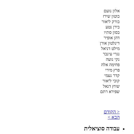
אלון נועם
בוטון שירז
בורק ליאור
בירן נטע
בסון סתיו
דהן אופיר
דינלטון אורן
מילט דניאל
נגרי עינבר
נקי נועה
פחימה אלה
פרץ מירי
קדר נעמי
קובי ליאור
שווץ דנאל
שפירא רתם
< הקודם
הבא >
עבודה סוציאלית