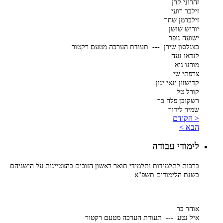
זהרוני קרן
זילבר רועי
זילברמן שחר
יוריש שושן
ישועה נופר
כצנלסון שירן --- תעודת הערכה מטעם רקטור
לנדאו נעה
מורנו גיא
צרפתי שי
קדישזון ינאי ינון
קורל טל
רשקובן פלח בר
שמיר לידור
< הקודם
הבא >
לימודי עבודה
ברכות לתלמידות ותלמידי תואר ראשון הזוכים בהצטיינות על הישגיהם
בשנת הלימודים תשפ"א
אוהר בר
איל נטע --- תעודת הערכה מטעם רקטור