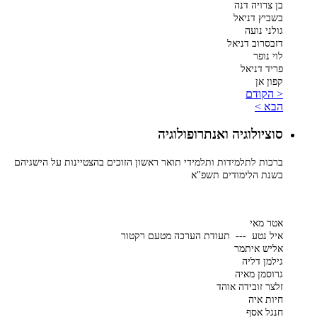
בן צרויה דנה
בשביץ דניאל
גולני נועה
דזבסרוב דניאל
לוי נופר
פריד דניאל
קפון אן
< הקודם
הבא >
סוציולוגיה ואנתרופולוגיה
ברכות לתלמידות ותלמידי תואר ראשון הזוכים בהצטיינות על הישגיהם
בשנת הלימודים תשפ"א
אטר מאי
איל נטע --- תעודת הערכה מטעם רקטור
אליש איתמר
גילמן דליה
גרוסמן מאיה
זלצר זובידה אוהד
חיות איה
חנגל אסף