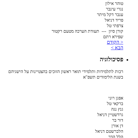
טוהר אילון
נגרי עינבר
ענבר דקל מיתר
פריד דניאל
צרפתי טל
קורן סיון --- תעודת הערכה מטעם רקטור
שפירא רתם
< הקודם
הבא >
פסיכולוגיה
רכות לתלמידות ותלמידי תואר ראשון הזוכים בהצטיינות על הישגיהם
בשנת הלימודים תשפ"א
אפגן רוני
ברקאי טל
גנץ נגה
גרדשטיין דניאל
דור בר
דן אורן
הלברשטם דניאל
הלל הדר