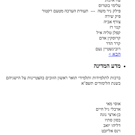
עוז אלמוג
עלימי בוטרוס
פילק ניר משה --- תעודת הערכה מטעם רקטור
פיק שירה
צורף אביה
קנזי רז
קפלן טליה איל
קרוסקין אדם
קרר הדר
רובינשטיין נעם
הבא >
מדע המדינה
ברכות לתלמידות ותלמידי תואר ראשון הזוכים בהצטיינות על הישגיהם
בשנת הלימודים תשפ"א
אוסי מאי
ארבלי גיל חיים
בן-ארצי נוגה
בסון סתיו
דליהו יואב
וינס אליזבט