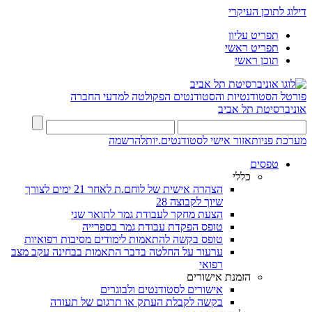
דילוג לתוכן העיקרי
תפריט עליון
תפריט ראשי
תוכן ראשי
פורטל הסטודנטיות והסטודנטים
הפקולטה למדעי החברה
אוניברסיטת תל אביב
מערכת פניות
אזור אישי לסטודנטים.יות
להרשמה
טפסים
כללי
הצהרה אישית של לוחם.ת לאחר 21 ימים לצורך
שיוך לקבוצה 28
הצעת מחקר לעבודת גמר לתואר שני
טופס הפקדת עבודת גמר בספרייה
טופס בקשה להתאמות לימודים מסיבות רפואיות
ערעור על החלטה בדבר התאמות בבחינה עקב מצב
רפואי
הזמנת אישורים
אישורים לסטודנטים ולבוגרים
בקשה לקבלת העתק או תרגום של תעודה