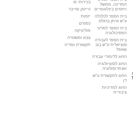
בכירות.ים
המדינה, ממשל
ויחסים בינלאומיים
הייטק וסייבר
בית הספר לכלכלה
יזמות
ע"ש איתן ברגלס
כספים
בית הספר למדעי
פוליטיקה
הפסיכולוגיה
צבא ומשטרה
בית הספר לעבודה
סוציאלית ע"ש בוב
תקשורת ומדיה
שאפל
החוג ללימודי עבודה
החוג לסוציולוגיה
ואנתרופולוגיה
החוג לתקשורת ע"ש
דן
החוג למדיניות
ציבורית