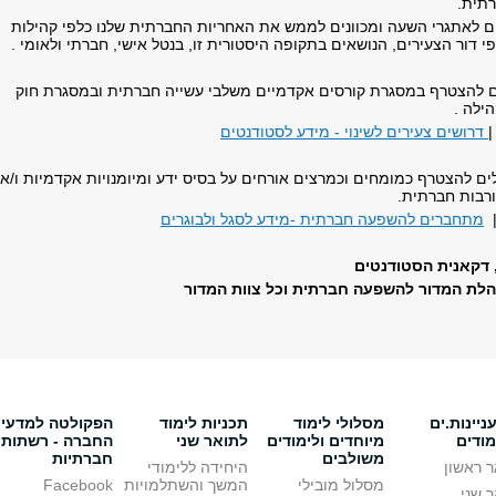
רתית.
ים לאתגרי השעה ומכוונים לממש את האחריות החברתית שלנו כלפי קהילות
פי דור הצעירים, הנושאים בתקופה היסטורית זו, בנטל אישי, חברתי ולאומי .
ים להצטרף במסגרת קורסים אקדמיים משלבי עשייה חברתית ובמסגרת חוק
ילה .
דרושים צעירים לשינוי - מידע לסטודנטים
ולים להצטרף כמומחים וכמרצים אורחים על בסיס ידע ומיומנויות אקדמיות ו/או
ורבות חברתית.
|
מתחברים להשפעה חברתית -מידע לסגל ולבוגרים
ן, דקאנית הסטודנטים
הלת המדור להשפעה חברתית וכל צוות המדור
יינות.ים
מסלולי לימוד
תכניות לימוד
הפקולטה למדעי
מודים
מיוחדים ולימודים
לתואר שני
החברה - רשתות
משולבים
חברתיות
 ראשון
היחידה ללימודי
מסלול מובילי
המשך והשתלמויות
Facebook
 שני