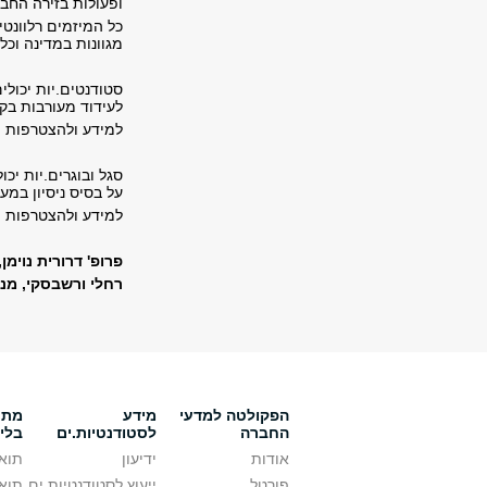
ופעולות בזירה החב
כל המיזמים רלוונט
מגוונות במדינה וכל
סטודנטים.יות יכול
לעידוד מעורבות בקה
למידע ולהצטרפות |
סגל ובוגרים.יות יכ
על בסיס ניסיון במע
למידע ולהצטרפות 
פרופ' דרורית נוימ
רחלי ורשבסקי, מנ
הפקולטה למדעי
מידע
מתענ
החברה
לסטודנטיות.ים
בלי
אודות
ידיעון
תואר
פורטל
ייעוץ לסטודנטיות.ים
תואר