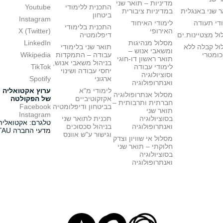
מדיניות – תואר שני
התכנית ללימודי
Youtube
 שני באנגלית
במדיניות ציבורית
ביטחון
Instagram
די תעודה
לימודי האיחוד
התכנית בלימודי
האירופי
X (Twitter)
ל מצטיינות.ים
דיפלומטיה
מסלול מנהיגות
LinkedIn
ול קבלה ללא
תואר שני בלימודי
ומשאבי אנוש –
כומטרי
עבודה – התמקדות
Wikipedia
תואר ראשון דו-חוגי
בניהול משאבי אנוש,
לימודי עבודה
TikTok
יחסי עבודה ושינוי
וסוציולוגיה
ארגוני
Spotify
ואנתרופולוגיה
לימודי מ"א
ערוץ אקטואליה
מסלול אנתרופולוגיה
אקזקוטיביים
של הפקולטה
חברתית ותרבותית –
בביטחון ודיפלומטיה
Facebook
תואר שני
Instagram
בסוציולוגיה
תכנית לתואר שני
טלגרם: אקטואליה
ואנתרופולוגיה
בניהול סכסוכים
מדעי החברה TAU
וגישור ע"ש אוונס
מסלול אי שוויון וצדק
חלוקתי – תואר שני
בסוציולוגיה
ואנתרופולוגיה