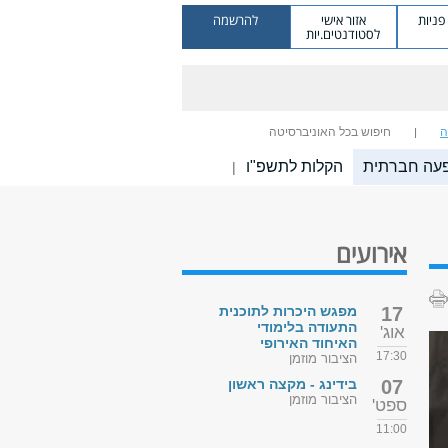
ניות
אזור אישי
להרשמה
לסטודנטים.יות
ה
חיפוש בכל האוניברסיטה
פעה חברתית
הקלות לתשפ"ו
|
אירועים
17
מפגש היכרות לתוכנית
התעודה בלימודי
אוג'
האיחוד האירופי
17:30
הציבור מוזמן
07
בידינג - מקצה ראשון
הציבור מוזמן
ספט'
11:00