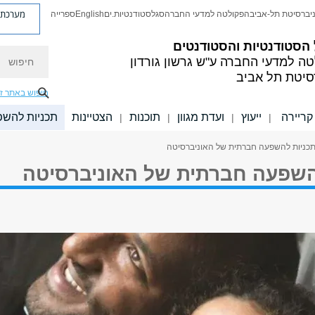
מערכת פ
יברסיטת תל-אביב
הפקולטה למדעי החברה
סגל
סטודנטיות.ים
English
ספרייה
הסטודנטיות והסטודנטים
חיפוש
טה למדעי החברה
ע"ש גרשון גורדון
סיטת תל אביב
חיפוש באתר ז
קריירה
ייעוץ
ועדת מגוון
תוכנות
הצטיינות
תכניות להש
|
|
|
|
תכניות להשפעה חברתית של האוניברסיטה
השפעה חברתית של האוניברסיטה