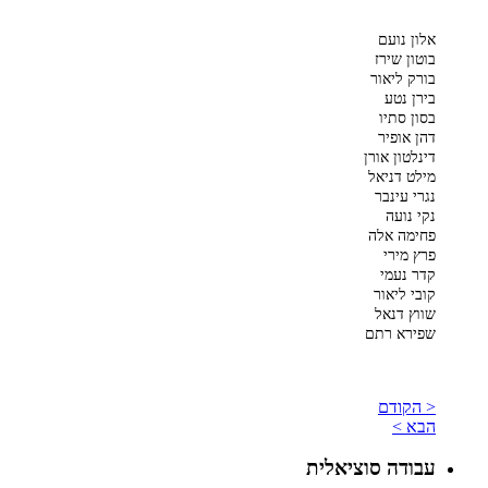
אלון נועם
בוטון שירז
בורק ליאור
בירן נטע
בסון סתיו
דהן אופיר
דינלטון אורן
מילט דניאל
נגרי עינבר
נקי נועה
פחימה אלה
פרץ מירי
קדר נעמי
קובי ליאור
שווץ דנאל
שפירא רתם
< הקודם
הבא >
עבודה סוציאלית