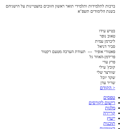
ברכות לתלמידות ותלמידי תואר ראשון הזוכים בהצטיינות על הישגיהם
בשנת הלימודים תשפ"א
בטיש עידו
טאוב נופר
ליברמן עמית
סביר דניאל
פאטורי אופיר --- תעודת הערכה מטעם רקטור
פרידמן-האוזר גל
פרץ עדי
קובץ' עילי
שוורצר שלי
שקד יובל
שריר עדן
< הקודם
טפסים
רישום לקורסים
מלגות
קריירה
ייעוץ
תוכנות
הצטיינות