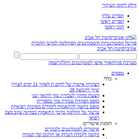
דילוג לתוכן העיקרי
תפריט עליון
תפריט ראשי
תוכן ראשי
פורטל הסטודנטיות והסטודנטים
הפקולטה למדעי החברה
אוניברסיטת תל אביב
מערכת פניות
אזור אישי לסטודנטים.יות
להרשמה
טפסים
כללי
הצהרה אישית של לוחם.ת לאחר 21 ימים לצורך
שיוך לקבוצה 28
הצעת מחקר לעבודת גמר לתואר שני
טופס הפקדת עבודת גמר בספרייה
טופס בקשה להתאמות לימודים מסיבות רפואיות
ערעור על החלטה בדבר התאמות בבחינה עקב מצב
רפואי
הזמנת אישורים
אישורים לסטודנטים ולבוגרים
בקשה לקבלת העתק או תרגום של תעודה