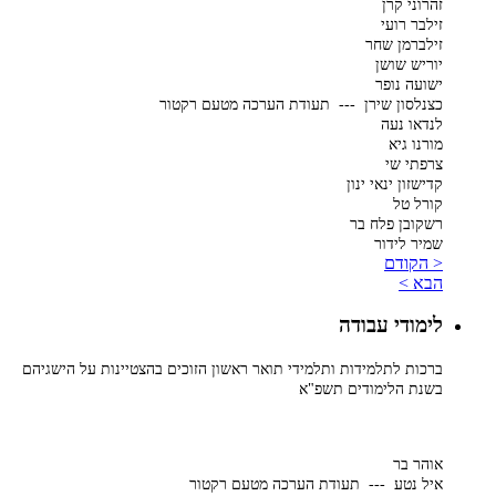
זהרוני קרן
זילבר רועי
זילברמן שחר
יוריש שושן
ישועה נופר
כצנלסון שירן --- תעודת הערכה מטעם רקטור
לנדאו נעה
מורנו גיא
צרפתי שי
קדישזון ינאי ינון
קורל טל
רשקובן פלח בר
שמיר לידור
< הקודם
הבא >
לימודי עבודה
ברכות לתלמידות ותלמידי תואר ראשון הזוכים בהצטיינות על הישגיהם
בשנת הלימודים תשפ"א
אוהר בר
איל נטע --- תעודת הערכה מטעם רקטור