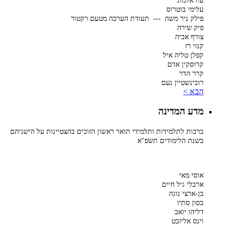
עוז אלמוג
עלימי בוטרוס
פילק ניר משה --- תעודת הערכה מטעם רקטור
פיק שירה
צורף אביה
קנזי רז
קפלן טליה איל
קרוסקין אדם
קרר הדר
רובינשטיין נעם
הבא >
מדע המדינה
ברכות לתלמידות ותלמידי תואר ראשון הזוכים בהצטיינות על הישגיהם
בשנת הלימודים תשפ"א
אוסי מאי
ארבלי גיל חיים
בן-ארצי נוגה
בסון סתיו
דליהו יואב
וינס אליזבט