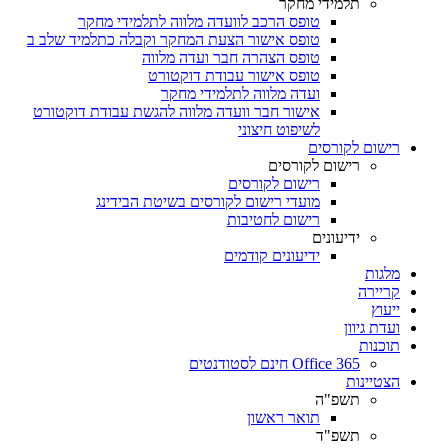
תלמידי מחקר
טופס הרכב לוועדה מלווה לתלמידי מחקר
טופס אישור הצעת המחקר וקבלה כתלמיד שלב ב
טופס הצהרה חבר ועדה מלווה
טופס אישור עבודת דוקטורט
ועדה מלווה לתלמידי מחקר
אישור חבר וועדה מלווה להגשת עבודת דוקטורט
לשיפוט חיצוני
רישום לקורסים
רישום לקורסים
רישום לקורסים
מועדי רישום לקורסים בשיטת הבידינג
רישום לחטיבות
ידיעונים
ידיעונים קודמים
מלגות
קריירה
ייעוץ
ועדת גיוון
תוכנות
Office 365 חינם לסטודנטים
הצטיינות
תשפ"ה
תואר ראשון
תשפ"ד