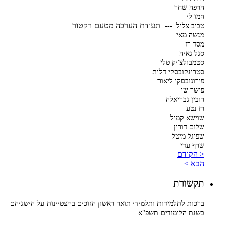
הרפה שחר
חמו לי
תעודת הערכה מטעם רקטור
טביב צליל ---
מנשה מאי
מסד רז
סגל גאיה
סטמבולצ'יק טלי
סטרינקובסקי דלית
פירוגובסקי ליאור
פישר שי
רובין גבריאלה
רז נטע
שוישא קמיל
שלום דורין
שפיגל מיטל
שרף עדי
< הקודם
הבא >
תקשורת
ברכות לתלמידות ותלמידי תואר ראשון הזוכים בהצטיינות על הישגיהם
בשנת הלימודים תשפ"א