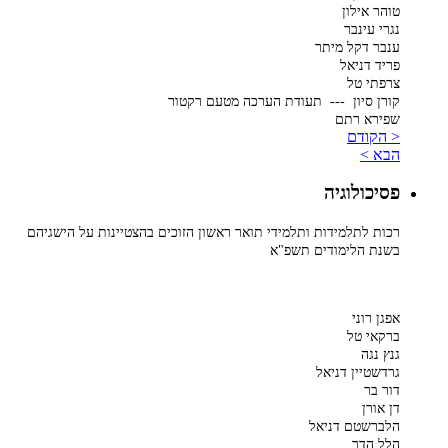
טוהר אילון
נגרי עינבר
ענבר דקל מיתר
פריד דניאל
צרפתי טל
קורן סיון --- תעודת הערכה מטעם רקטור
שפירא רתם
< הקודם
הבא >
פסיכולוגיה
רכות לתלמידות ותלמידי תואר ראשון הזוכים בהצטיינות על הישגיהם
בשנת הלימודים תשפ"א
אפגן רוני
ברקאי טל
גנץ נגה
גרדשטיין דניאל
דור בר
דן אורן
הלברשטם דניאל
הלל הדר