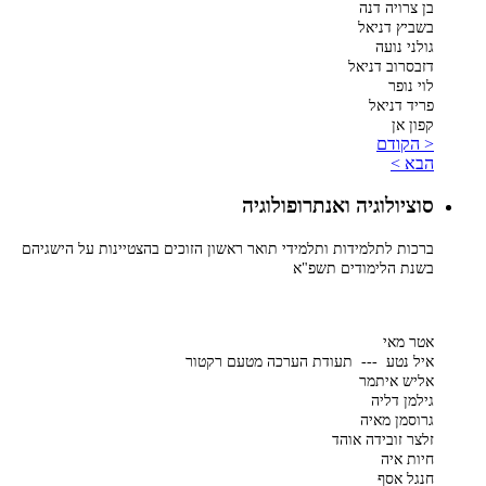
בן צרויה דנה
בשביץ דניאל
גולני נועה
דזבסרוב דניאל
לוי נופר
פריד דניאל
קפון אן
< הקודם
הבא >
סוציולוגיה ואנתרופולוגיה
ברכות לתלמידות ותלמידי תואר ראשון הזוכים בהצטיינות על הישגיהם
בשנת הלימודים תשפ"א
אטר מאי
איל נטע --- תעודת הערכה מטעם רקטור
אליש איתמר
גילמן דליה
גרוסמן מאיה
זלצר זובידה אוהד
חיות איה
חנגל אסף