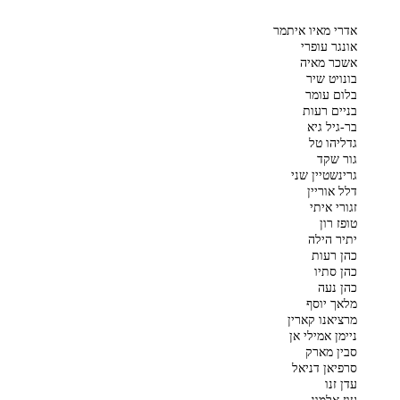
אדרי מאיו איתמר
אונגר עופרי
אשכר מאיה
בונויט שיר
בלום עומר
בניים רעות
בר-גיל גיא
גדליהו טל
גור שקד
גרינשטיין שני
דלל אוריין
זגורי איתי
טופז רון
יתיר הילה
כהן רעות
כהן סתיו
כהן נעה
מלאך יוסף
מרציאנו קארין
ניימן אמילי אן
סבין מארק
סרפיאן דניאל
עדן זנו