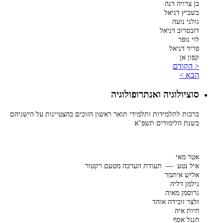
בן צרויה דנה
בשביץ דניאל
גולני נועה
דזבסרוב דניאל
לוי נופר
פריד דניאל
קפון אן
< הקודם
הבא >
סוציולוגיה ואנתרופולוגיה
ברכות לתלמידות ותלמידי תואר ראשון הזוכים בהצטיינות על הישגיהם
בשנת הלימודים תשפ"א
אטר מאי
איל נטע --- תעודת הערכה מטעם רקטור
אליש איתמר
גילמן דליה
גרוסמן מאיה
זלצר זובידה אוהד
חיות איה
חנגל אסף