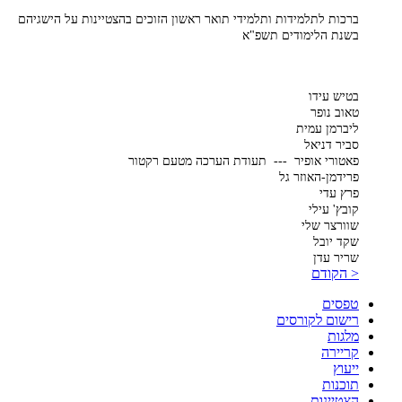
ברכות לתלמידות ותלמידי תואר ראשון הזוכים בהצטיינות על הישגיהם
בשנת הלימודים תשפ"א
בטיש עידו
טאוב נופר
ליברמן עמית
סביר דניאל
פאטורי אופיר --- תעודת הערכה מטעם רקטור
פרידמן-האוזר גל
פרץ עדי
קובץ' עילי
שוורצר שלי
שקד יובל
שריר עדן
< הקודם
טפסים
רישום לקורסים
מלגות
קריירה
ייעוץ
תוכנות
הצטיינות