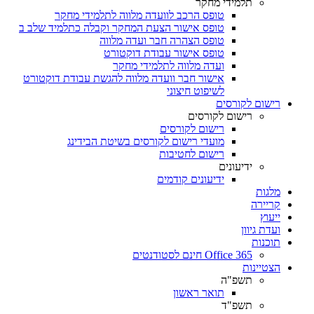
תלמידי מחקר
טופס הרכב לוועדה מלווה לתלמידי מחקר
טופס אישור הצעת המחקר וקבלה כתלמיד שלב ב
טופס הצהרה חבר ועדה מלווה
טופס אישור עבודת דוקטורט
ועדה מלווה לתלמידי מחקר
אישור חבר וועדה מלווה להגשת עבודת דוקטורט
לשיפוט חיצוני
רישום לקורסים
רישום לקורסים
רישום לקורסים
מועדי רישום לקורסים בשיטת הבידינג
רישום לחטיבות
ידיעונים
ידיעונים קודמים
מלגות
קריירה
ייעוץ
ועדת גיוון
תוכנות
Office 365 חינם לסטודנטים
הצטיינות
תשפ"ה
תואר ראשון
תשפ"ד