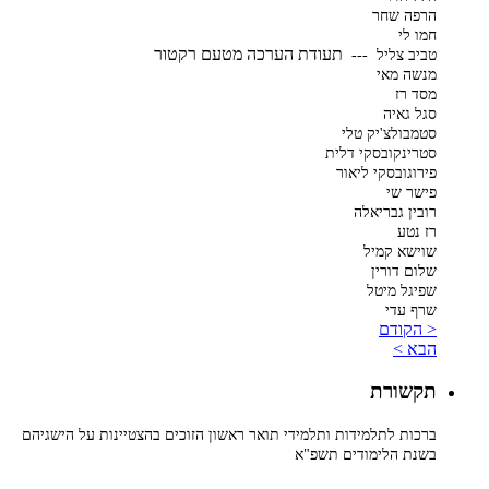
הרפה שחר
חמו לי
תעודת הערכה מטעם רקטור
טביב צליל ---
מנשה מאי
מסד רז
סגל גאיה
סטמבולצ'יק טלי
סטרינקובסקי דלית
פירוגובסקי ליאור
פישר שי
רובין גבריאלה
רז נטע
שוישא קמיל
שלום דורין
שפיגל מיטל
שרף עדי
< הקודם
הבא >
תקשורת
ברכות לתלמידות ותלמידי תואר ראשון הזוכים בהצטיינות על הישגיהם
בשנת הלימודים תשפ"א