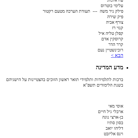
עוז אלמוג
עלימי בוטרוס
פילק ניר משה --- תעודת הערכה מטעם רקטור
פיק שירה
צורף אביה
קנזי רז
קפלן טליה איל
קרוסקין אדם
קרר הדר
רובינשטיין נעם
הבא >
מדע המדינה
ברכות לתלמידות ותלמידי תואר ראשון הזוכים בהצטיינות על הישגיהם
בשנת הלימודים תשפ"א
אוסי מאי
ארבלי גיל חיים
בן-ארצי נוגה
בסון סתיו
דליהו יואב
וינס אליזבט