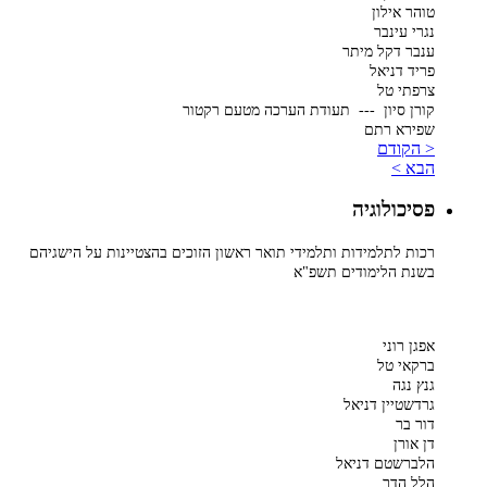
טוהר אילון
נגרי עינבר
ענבר דקל מיתר
פריד דניאל
צרפתי טל
קורן סיון --- תעודת הערכה מטעם רקטור
שפירא רתם
< הקודם
הבא >
פסיכולוגיה
רכות לתלמידות ותלמידי תואר ראשון הזוכים בהצטיינות על הישגיהם
בשנת הלימודים תשפ"א
אפגן רוני
ברקאי טל
גנץ נגה
גרדשטיין דניאל
דור בר
דן אורן
הלברשטם דניאל
הלל הדר