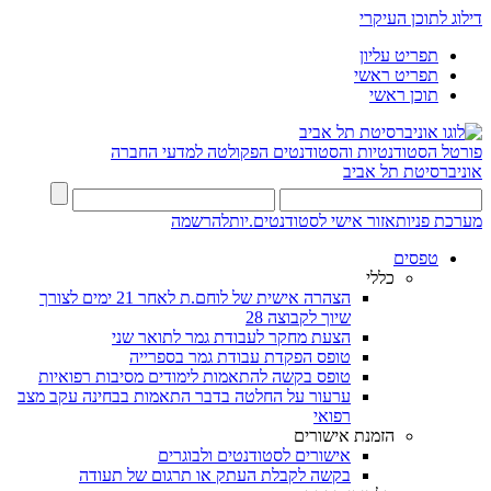
דילוג לתוכן העיקרי
תפריט עליון
תפריט ראשי
תוכן ראשי
פורטל הסטודנטיות והסטודנטים
הפקולטה למדעי החברה
אוניברסיטת תל אביב
מערכת פניות
אזור אישי לסטודנטים.יות
להרשמה
טפסים
כללי
הצהרה אישית של לוחם.ת לאחר 21 ימים לצורך
שיוך לקבוצה 28
הצעת מחקר לעבודת גמר לתואר שני
טופס הפקדת עבודת גמר בספרייה
טופס בקשה להתאמות לימודים מסיבות רפואיות
ערעור על החלטה בדבר התאמות בבחינה עקב מצב
רפואי
הזמנת אישורים
אישורים לסטודנטים ולבוגרים
בקשה לקבלת העתק או תרגום של תעודה