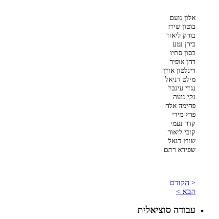
אלון נועם
בוטון שירז
בורק ליאור
בירן נטע
בסון סתיו
דהן אופיר
דינלטון אורן
מילט דניאל
נגרי עינבר
נקי נועה
פחימה אלה
פרץ מירי
קדר נעמי
קובי ליאור
שווץ דנאל
שפירא רתם
< הקודם
הבא >
עבודה סוציאלית