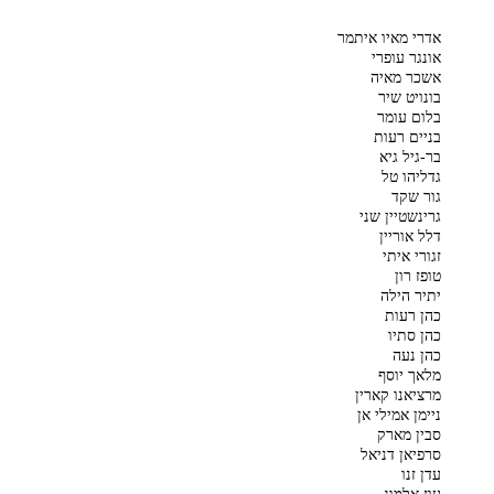
אדרי מאיו איתמר
אונגר עופרי
אשכר מאיה
בונויט שיר
בלום עומר
בניים רעות
בר-גיל גיא
גדליהו טל
גור שקד
גרינשטיין שני
דלל אוריין
זגורי איתי
טופז רון
יתיר הילה
כהן רעות
כהן סתיו
כהן נעה
מלאך יוסף
מרציאנו קארין
ניימן אמילי אן
סבין מארק
סרפיאן דניאל
עדן זנו