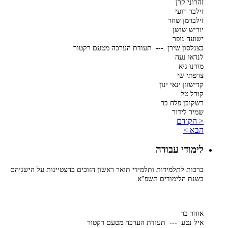
זהרוני קרן
זילבר רועי
זילברמן שחר
יוריש שושן
ישועה נופר
כצנלסון שירן --- תעודת הערכה מטעם רקטור
לנדאו נעה
מורנו גיא
צרפתי שי
קדישזון ינאי ינון
קורל טל
רשקובן פלח בר
שמיר לידור
< הקודם
הבא >
לימודי עבודה
ברכות לתלמידות ותלמידי תואר ראשון הזוכים בהצטיינות על הישגיהם
בשנת הלימודים תשפ"א
אוהר בר
איל נטע --- תעודת הערכה מטעם רקטור