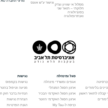
מדעי החברה TAU
וגישור ע"ש אוונס
מסלול אי שוויון וצדק
חלוקתי – תואר שני
בסוציולוגיה
ואנתרופולוגיה
סגל ומינהלה
נגישות
יברסיטה
אגפים ומשרדי מינהלה
נגישות בקמפוס
יינים בלימודים
ארגון הסגל המנהלי
מניעה וטיפול בהטר
י קבלה לתואר ראשון
ארגון הסגל האקדמי הבכיר
הנחיות בדבר חוק ח
ימודים
ארגון הסגל האקדמי הזוטר
הצהרת נגישות
כניסה ל-My Tau
הגנת הפרטיות