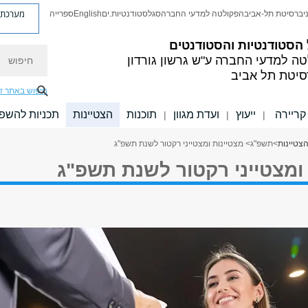
מערכת פ
יברסיטת תל-אביב
הפקולטה למדעי החברה
סגל
סטודנטיות.ים
English
ספרייה
הסטודנטיות והסטודנטים
חיפוש
טה למדעי החברה
ע"ש גרשון גורדון
סיטת תל אביב
חיפוש באתר ז
קריירה
ייעוץ
ועדת מגוון
תוכנות
הצטיינות
תכניות להשפ
|
|
|
צטיינות
>
תשפ"ג
> מצטיינות ומצטייני רקטור לשנת תשפ"ג
ומצטייני רקטור לשנת תשפ"ג