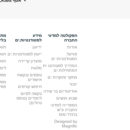
אסף גופנא,
הפקולטה למדעי
מידע
מתענ
החברה
לסטודנטיות.ים
בלי
אודות
ידיעון
תואר
פורטל
ייעוץ לסטודנטיות.ים
תואר
הסטודנטיות.ים
מועדון קריירה
תואר
המדריך לסטודנט.ית
מלגות
לימו
המתחילות.ים
טפסים ובקשת
מסלו
מחקר וחוקרות.ים
אישורים
מסל
יזכור
חיפוש קורסים
פסי
אודיטוריום בר שירה
בקשה לסיום
שבוע הנשים
לימודים (טופס
טיולים)
הספרייה למדעי
החברה ע"ש
ברנדר-מוס
Designed by
Magnific