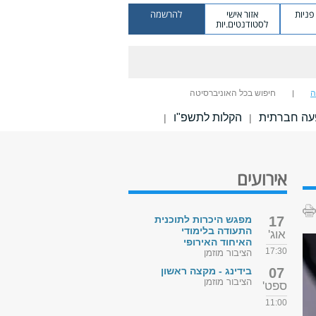
ניות
אזור אישי
להרשמה
לסטודנטים.יות
ה
חיפוש בכל האוניברסיטה
עה חברתית
הקלות לתשפ"ו
|
|
אירועים
17
מפגש היכרות לתוכנית
התעודה בלימודי
אוג'
האיחוד האירופי
17:30
הציבור מוזמן
07
בידינג - מקצה ראשון
הציבור מוזמן
ספט'
11:00