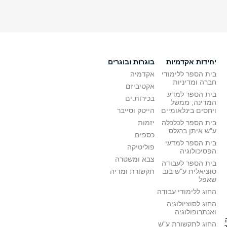
יחידות אקדמיות
בוגרות ובוגרים
בית הספר ללימודי
אקדמיה
חברה ומדיניות
אקטיביזם
בית הספר למדע
בכירות.ים
המדינה, ממשל
ויחסים בינלאומיים
הייטק וסייבר
בית הספר לכלכלה
יזמות
ע"ש איתן ברגלס
כספים
בית הספר למדעי
פוליטיקה
הפסיכולוגיה
צבא ומשטרה
בית הספר לעבודה
סוציאלית ע"ש בוב
תקשורת ומדיה
שאפל
החוג ללימודי עבודה
החוג לסוציולוגיה
ואנתרופולוגיה
החוג לתקשורת ע"ש