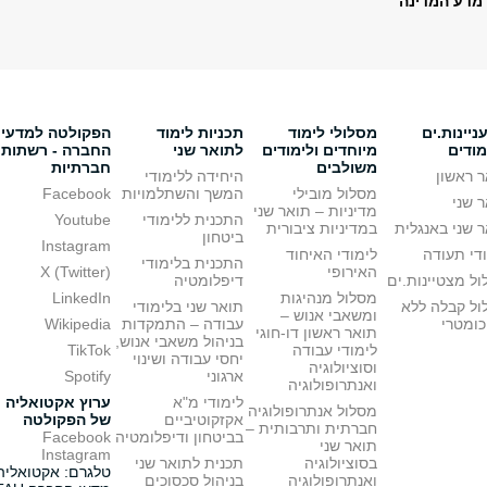
 מדע המדינה
יינות.ים
מסלולי לימוד
תכניות לימוד
הפקולטה למדעי
מודים
מיוחדים ולימודים
לתואר שני
החברה - רשתות
משולבים
חברתיות
 ראשון
היחידה ללימודי
מסלול מובילי
המשך והשתלמויות
Facebook
 שני
מדיניות – תואר שני
התכנית ללימודי
Youtube
 שני באנגלית
במדיניות ציבורית
ביטחון
Instagram
די תעודה
לימודי האיחוד
התכנית בלימודי
האירופי
X (Twitter)
ל מצטיינות.ים
דיפלומטיה
מסלול מנהיגות
LinkedIn
ול קבלה ללא
תואר שני בלימודי
ומשאבי אנוש –
כומטרי
עבודה – התמקדות
Wikipedia
תואר ראשון דו-חוגי
בניהול משאבי אנוש,
לימודי עבודה
TikTok
יחסי עבודה ושינוי
וסוציולוגיה
ארגוני
Spotify
ואנתרופולוגיה
לימודי מ"א
ערוץ אקטואליה
מסלול אנתרופולוגיה
אקזקוטיביים
של הפקולטה
חברתית ותרבותית –
בביטחון ודיפלומטיה
Facebook
תואר שני
Instagram
בסוציולוגיה
תכנית לתואר שני
טלגרם: אקטואליה
ואנתרופולוגיה
בניהול סכסוכים