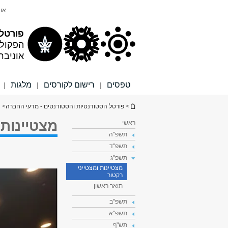
תוכן
תפריט
אונ
עליון
ראשי
פורטל 
הפקול
אוניבר
טפסים
רישום לקורסים
מלגות
|
|
|
הינך נמצא כאן
>
פורטל הסטודנטיות והסטודנטים - מדעי החברה
>
ה
מצטיינות 
ראשי
תשפ"ה
תשפ"ד
תשפ"ג
מצטיינות ומצטייני
רקטור
תואר ראשון
תשפ"ב
תשפ"א
תש"ף