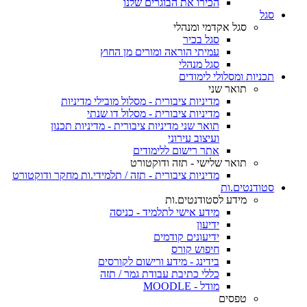
הכירו את הבוגרים שלנו
סגל
סגל אקדמי ומנהלי
סגל בכיר
עמיתי הוראה ומורים מן החוץ
סגל מנהלי
תכניות ומסלולי לימודים
תואר שני
מדיניות ציבורית - מסלול מובילי מדיניות
מדיניות ציבורית - מסלול דו שנתי
תואר שני מדיניות ציבורית - מדיניות תכנון
ועיצוב עירוני
אתר רישום ללימודים
תואר שלישי - תזה ודוקטורט
מדיניות ציבורית - תזה / תלמידי.ות מחקר ודוקטורט
סטודנטים.ות
מידע לסטודנטים.ות
מידע אישי לתלמיד - כניסה
ידיעון
ידיעונים קודמים
חיפוש קורס
בידינג - מידע ורישום לקורסים
כללי כתיבת עבודת גמר / תזה
מודל - MOODLE
טפסים