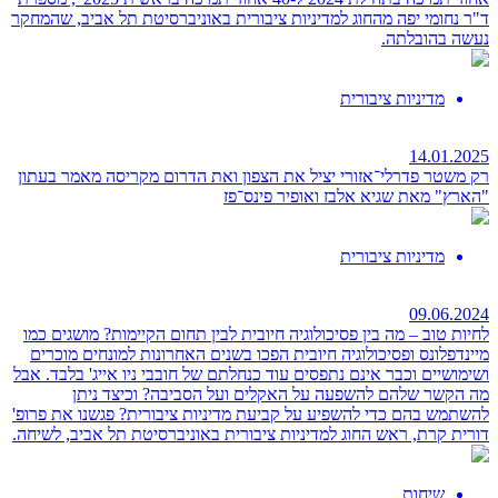
ד"ר נחומי יפה מהחוג למדיניות ציבורית באוניברסיטת תל אביב, שהמחקר
נעשה בהובלתה.
מדיניות ציבורית
14.01.2025
רק משטר פדרלי־אזורי יציל את הצפון ואת הדרום מקריסה
מאמר בעתון
"הארץ" מאת שגיא אלבז ואופיר פינס־פז
מדיניות ציבורית
09.06.2024
לחיות טוב – מה בין פסיכולוגיה חיובית לבין תחום הקיימות?
מושגים כמו
מיינדפלונס ופסיכולוגיה חיובית הפכו בשנים האחרונות למונחים מוכרים
ושימושיים וכבר אינם נתפסים עוד כנחלתם של חובבי ניו אייג' בלבד. אבל
מה הקשר שלהם להשפעה על האקלים ועל הסביבה? וכיצד ניתן
להשתמש בהם כדי להשפיע על קביעת מדיניות ציבורית? פגשנו את פרופ'
דורית קרת, ראש החוג למדיניות ציבורית באוניברסיטת תל אביב, לשיחה.
שיחות