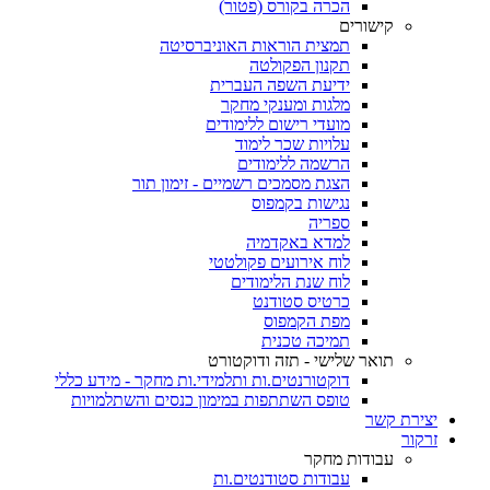
הכרה בקורס (פטור)
קישורים
תמצית הוראות האוניברסיטה
תקנון הפקולטה
ידיעת השפה העברית
מלגות ומענקי מחקר
מועדי רישום ללימודים
עלויות שכר לימוד
הרשמה ללימודים
הצגת מסמכים רשמיים - זימון תור
נגישות בקמפוס
ספריה
למדא באקדמיה
לוח אירועים פקולטטי
לוח שנת הלימודים
כרטיס סטודנט
מפת הקמפוס
תמיכה טכנית
תואר שלישי - תזה ודוקטורט
דוקטורנטים.ות ותלמידי.ות מחקר - מידע כללי
טופס השתתפות במימון כנסים והשתלמויות
יצירת קשר
זרקור
עבודות מחקר
עבודות סטודנטים.ות