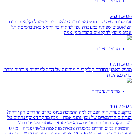
מדיניות ציבורית
26.01.2026
אגרי-גורו: שימוש בוואטסאפ ובבינה מלאכותית מסייע לחקלאים בהודו
הצ’אטבוט שפותח במעבדת ניצן לפיתוח בר קיימא באוניברסיטת תל
אביב מייעץ לחקלאים בהודו בזמן אמת
מדיניות ציבורית
07.11.2025
מפגש ראשון בסדרת קולוקוויום מנהיגות
של החוג למדיניות ציבורית ומרכז
ברק למנהיגות
מדיניות ציבורית
19.02.2025
ברקע סערת חוק הפטור: למה התמיכה בגיוס בקרב החרדים רק יורדת?
הנתונים הדרמטיים של מכון נתוני אמת – מכון מחקר האוסף נתונים על
דעת הקהל בחברה החרדית – לא ישמחו את שוחרי השוויון בנטל.
"התמיכה בגיוס חרדים במסגרת צבאית מותאמת כלשהי צנחה – מ-60
אחוזי תמיכה בתחילת 2024 ל-40 אחוזי תמיכה בראשית 2025", מספרת