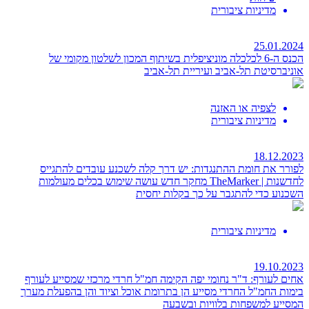
מדיניות ציבורית
25.01.2024
הכנס ה-6 לכלכלה מוניציפלית
בשיתוף המכון לשלטון מקומי של
אוניברסיטת תל-אביב ועיריית תל-אביב
לצפיה או האזנה
מדיניות ציבורית
18.12.2023
לפורר את חומת ההתנגדות: יש דרך קלה לשכנע עובדים להתגייס
לחדשנות | TheMarker
מחקר חדש עושה שימוש בכלים מעולמות
השכנוע כדי להתגבר על כך בקלות יחסית
מדיניות ציבורית
19.10.2023
אחים לעורף: ד"ר נחומי יפה הקימה חמ"ל חרדי מרכזי שמסייע לעורף
בימות
החמ"ל החרדי מסייע הן בתרומת אוכל וציוד והן בהפעלת מערך
המסייע למשפחות בלוויות ובשבעה