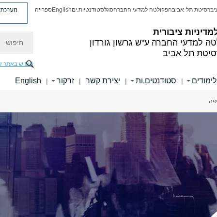
מערכת פ
יברסיטת תל-אביב
הפקולטה למדעי החברה
סגל
סטודנטיות.ים
English
ספרייה
מדיניות ציבורית
חיפוש
טה למדעי החברה
ע"ש גרשון גורדון
סיטת תל אביב
חיפוש באתר ז
לימודים
סטודנטים.ות
יצירת קשר
זרקור
English
|
|
|
|
יפה