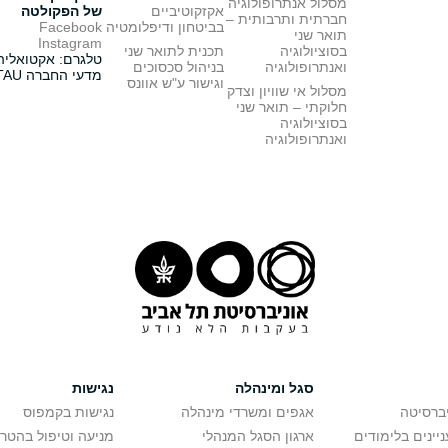
מסלול אנתרופולוגיה
אקזקוטיביים
של הפקולטה
חברתית ותרבותית –
בביטחון ודיפלומטיה
Facebook
תואר שני
Instagram
בסוציולוגיה
תכנית לתואר שני
טלגרם: אקטואליה
ואנתרופולוגיה
בניהול סכסוכים
מדעי החברה TAU
וגישור ע"ש אוונס
מסלול אי שוויון וצדק
חלוקתי – תואר שני
בסוציולוגיה
ואנתרופולוגיה
סגל ומינהלה
נגישות
יברסיטה
אגפים ומשרדי מינהלה
נגישות בקמפוס
יינים בלימודים
ארגון הסגל המנהלי
מניעה וטיפול בהטר