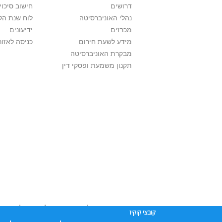
דרושים
חישוב סיכוי
נהלי האוניברסיטה
לוח שנת הל
מכרזים
ידיעונים
מידע לשעת חירום
כניסה לאזור
מבקרת האוניברסיטה
תקנון משמעת ופסקי דין
אוניברסיטת תל אביב עושה כל מאמץ לכבד זכו
קובצי קוקיז
שנעשה בתכנים אלה לדעתך מפר זכויות
נא לפ