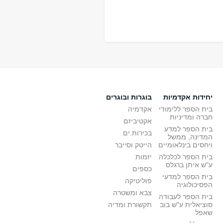
יחידות אקדמיות
בוגרות ובוגרים
בית הספר ללימודי
אקדמיה
חברה ומדיניות
אקטיביזם
בית הספר למדע
בכירות.ים
המדינה, ממשל
ויחסים בינלאומיים
הייטק וסייבר
בית הספר לכלכלה
יזמות
ע"ש איתן ברגלס
כספים
בית הספר למדעי
פוליטיקה
הפסיכולוגיה
צבא ומשטרה
בית הספר לעבודה
סוציאלית ע"ש בוב
תקשורת ומדיה
שאפל