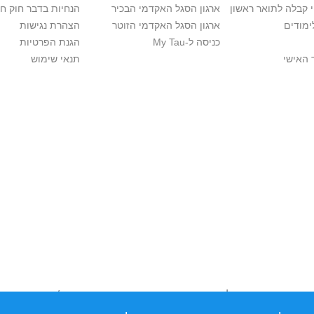
י קבלה לתואר ראשון
ארגון הסגל האקדמי הבכיר
הנחיות בדבר חוק ח
ימודים
ארגון הסגל האקדמי הזוטר
הצהרת נגישות
כניסה ל-My Tau
הגנת הפרטיות
 האישי
תנאי שימוש
יות יוצרים. אם בבעלותך זכויות יוצרים בתכנים שנמצאים פה ו/או השימוש ש
נות בהקדם לכתובת שכאן >>