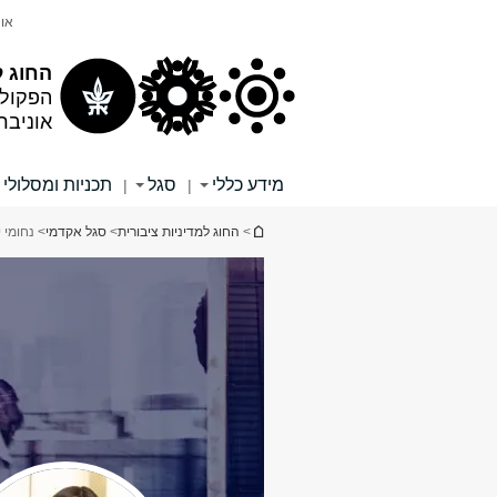
תוכן
תפריט
אונ
עליון
ראשי
החוג ל
הפקול
אוניבר
מידע כללי
סגל
תכניות ומסלולי 
|
|
הינך נמצא כאן
>
החוג למדיניות ציבורית
>
סגל אקדמי
> נחומי 