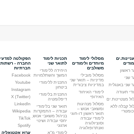
יינות.ים
מסלולי לימוד
תכניות לימוד
הפקולטה למדעי
מודים
מיוחדים ולימודים
לתואר שני
החברה - רשתות
משולבים
חברתיות
 ראשון
היחידה ללימודי
מסלול מובילי
המשך והשתלמויות
Facebook
 שני
מדיניות – תואר שני
התכנית ללימודי
Youtube
 שני באנגלית
במדיניות ציבורית
ביטחון
Instagram
די תעודה
לימודי האיחוד
התכנית בלימודי
האירופי
X (Twitter)
ל מצטיינות.ים
דיפלומטיה
מסלול מנהיגות
LinkedIn
ול קבלה ללא
תואר שני בלימודי
ומשאבי אנוש –
כומטרי
עבודה – התמקדות
Wikipedia
תואר ראשון דו-חוגי
בניהול משאבי אנוש,
לימודי עבודה
TikTok
יחסי עבודה ושינוי
וסוציולוגיה
ארגוני
Spotify
ואנתרופולוגיה
לימודי מ"א
ערוץ אקטואליה