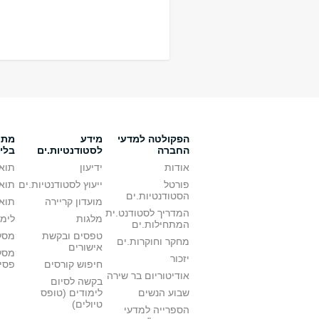
הפקולטה למדעי
מידע
מתענ
החברה
לסטודנטיות.ים
בלי
אודות
ידיעון
תואר
פורטל
ייעוץ לסטודנטיות.ים
תואר
הסטודנטיות.ים
מועדון קריירה
תואר
המדריך לסטודנט.ית
מלגות
לימו
המתחילות.ים
טפסים ובקשת
מסלו
מחקר וחוקרות.ים
אישורים
מסל
יזכור
חיפוש קורסים
פסי
אודיטוריום בר שירה
בקשה לסיום
שבוע הנשים
לימודים (טופס
טיולים)
הספרייה למדעי