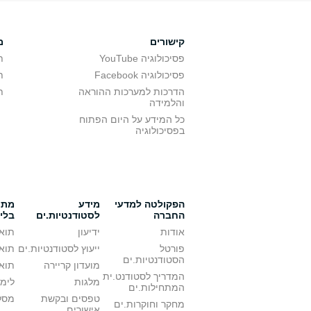
קישורים
מ
פסיכולוגיה YouTube
ת
פסיכולוגיה Facebook
ת
הדרכות למערכות ההוראה
ת
והלמידה
כל המידע על היום הפתוח
בפסיכולוגיה
הפקולטה למדעי
מידע
מתענ
החברה
לסטודנטיות.ים
בלי
אודות
ידיעון
תואר
פורטל
ייעוץ לסטודנטיות.ים
תואר
הסטודנטיות.ים
מועדון קריירה
תואר
המדריך לסטודנט.ית
מלגות
לימו
המתחילות.ים
טפסים ובקשת
מסלו
מחקר וחוקרות.ים
אישורים