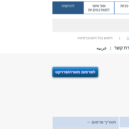
ניות
אזור אישי
להרשמה
לסטודנטים.יות
ה
חיפוש בכל האוניברסיטה
רת קשר
عربيه
|
לפרסום משרה/פרויקט
תאריך פרסום