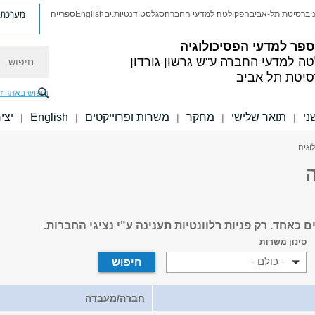
מערכת פ
יברסיטת תל-אביב
הפקולטה למדעי החברה
סגל
סטודנטיות.ים
English
ספרייה
פר למדעי הפסיכולוגיה
חיפוש
טה למדעי החברה
ע"ש גרשון גורדון
סיטת תל אביב
חיפוש באתר ז
ני
תואר שלישי
מחקר
משרות ופרוייקטים
English
יצי
|
|
|
|
|
וגיה
ה
כאחד. רק פניות רלוונטיות תענינה ע"י נציגי החברות.
סינון משרות
- כולם -
חברה/מעבדה