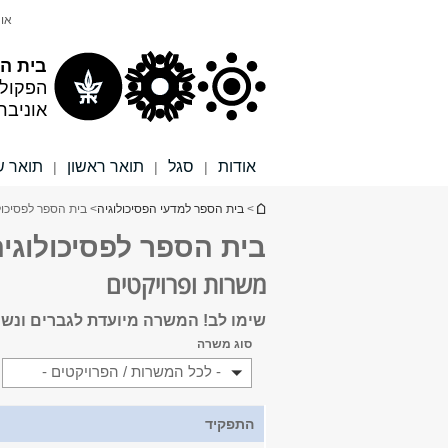
תוכן
תפריט
אונ
עליון
ראשי
בית הס
הפקול
אוניבר
אודות
סגל
תואר ראשון
תואר ש
|
|
|
הינך נמצא כאן
>
בית הספר למדעי הפסיכולוגיה
> בית הספר לפסיכול
בית הספר לפסיכולוגי
משרות ופרויקטים
שימו לב! המשרה מיועדת לגברים ונשים 
סוג משרה
- לכל המשרות / הפרויקטים -
התפקיד