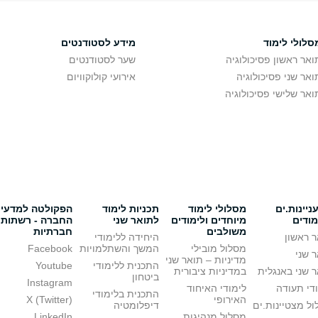
סלולי לימוד
מידע לסטודנטים
ואר ראשון פסיכולוגיה
שער לסטודנטים
ואר שני פסיכולוגיה
אירועי קולוקוויום
ואר שלישי פסיכולוגיה
יינות.ים
מסלולי לימוד
תכניות לימוד
הפקולטה למדעי
מודים
מיוחדים ולימודים
לתואר שני
החברה - רשתות
משולבים
חברתיות
 ראשון
היחידה ללימודי
מסלול מובילי
המשך והשתלמויות
Facebook
 שני
מדיניות – תואר שני
התכנית ללימודי
Youtube
 שני באנגלית
במדיניות ציבורית
ביטחון
Instagram
די תעודה
לימודי האיחוד
התכנית בלימודי
האירופי
X (Twitter)
ל מצטיינות.ים
דיפלומטיה
מסלול מנהיגות
LinkedIn