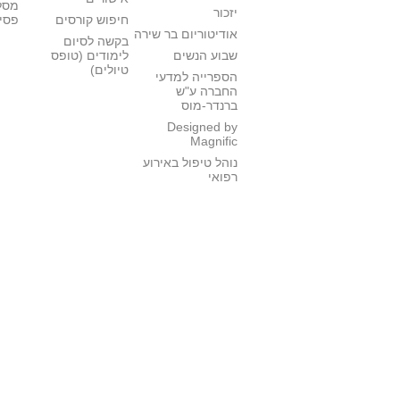
מסל
יזכור
חיפוש קורסים
פסי
אודיטוריום בר שירה
בקשה לסיום
שבוע הנשים
לימודים (טופס
טיולים)
הספרייה למדעי
החברה ע"ש
ברנדר-מוס
Designed by
Magnific
נוהל טיפול באירוע
רפואי