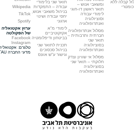
ול קבלה ללא
תואר שני בלימודי
ומשאבי אנוש –
כומטרי
עבודה – התמקדות
Wikipedia
תואר ראשון דו-חוגי
בניהול משאבי אנוש,
לימודי עבודה
TikTok
יחסי עבודה ושינוי
וסוציולוגיה
ארגוני
Spotify
ואנתרופולוגיה
לימודי מ"א
ערוץ אקטואליה
מסלול אנתרופולוגיה
אקזקוטיביים
של הפקולטה
חברתית ותרבותית –
בביטחון ודיפלומטיה
Facebook
תואר שני
Instagram
בסוציולוגיה
תכנית לתואר שני
טלגרם: אקטואליה
ואנתרופולוגיה
בניהול סכסוכים
מדעי החברה TAU
וגישור ע"ש אוונס
מסלול אי שוויון וצדק
חלוקתי – תואר שני
בסוציולוגיה
ואנתרופולוגיה