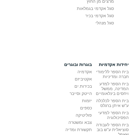
מרצים מן החוץ
סגל אקדמי בגמלאות
סגל אקדמי בכיר
סגל מנהלי
יחידות אקדמיות
בוגרות ובוגרים
בית הספר ללימודי
אקדמיה
חברה ומדיניות
אקטיביזם
בית הספר למדע
בכירות.ים
המדינה, ממשל
ויחסים בינלאומיים
הייטק וסייבר
בית הספר לכלכלה
יזמות
ע"ש איתן ברגלס
כספים
בית הספר למדעי
פוליטיקה
הפסיכולוגיה
צבא ומשטרה
בית הספר לעבודה
סוציאלית ע"ש בוב
תקשורת ומדיה
שאפל