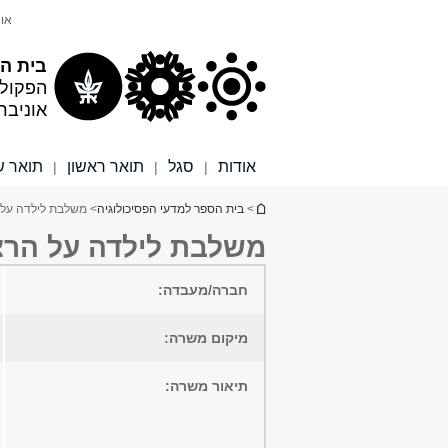
תוכן
תפריט
אונ
עליון
ראשי
בית הס
הפקול
אוניבר
אודות
סגל
תואר ראשון
תואר ש
|
|
|
הינך נמצא כאן
>
בית הספר למדעי הפסיכולוגיה
> משלבת לילדה על
משלבת לילדה על הר
חברה/מעבדה:
מיקום משרה:
תיאור משרה: