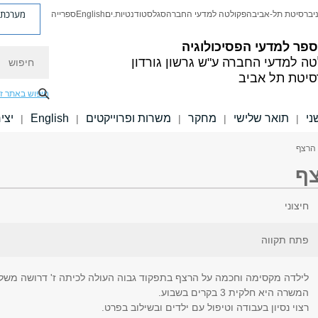
מערכת פ
יברסיטת תל-אביב
הפקולטה למדעי החברה
סגל
סטודנטיות.ים
English
ספרייה
פר למדעי הפסיכולוגיה
חיפוש
טה למדעי החברה
ע"ש גרשון גורדון
סיטת תל אביב
חיפוש באתר ז
ני
תואר שלישי
מחקר
משרות ופרוייקטים
English
יצי
|
|
|
|
|
 הרצף
צף
חיצוני
פתח תקווה
לילדה מקסימה וחכמה על הרצף בתפקוד גבוה העולה לכיתה ז' דרושה מש
המשרה היא חלקית 3 בקרים בשבוע.
רצוי נסיון בעבודה וטיפול עם ילדים ובשילוב בפרט.