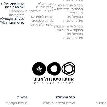
לימודי מ"א
ערוץ אקטואליה
מסלול אנתרופולוגיה
אקזקוטיביים
של הפקולטה
חברתית ותרבותית –
בביטחון ודיפלומטיה
Facebook
תואר שני
Instagram
בסוציולוגיה
תכנית לתואר שני
טלגרם: אקטואליה
ואנתרופולוגיה
בניהול סכסוכים
מדעי החברה TAU
וגישור ע"ש אוונס
מסלול אי שוויון וצדק
חלוקתי – תואר שני
בסוציולוגיה
ואנתרופולוגיה
סגל ומינהלה
נגישות
יברסיטה
אגפים ומשרדי מינהלה
נגישות בקמפוס