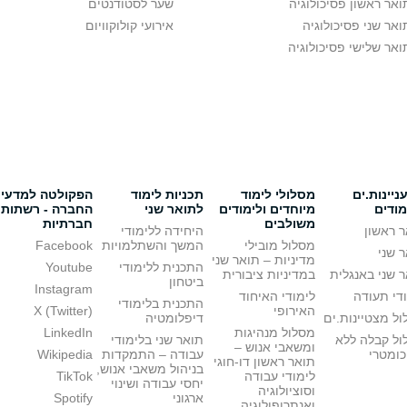
ואר ראשון פסיכולוגיה
שער לסטודנטים
ואר שני פסיכולוגיה
אירועי קולוקוויום
ואר שלישי פסיכולוגיה
יינות.ים
מסלולי לימוד
תכניות לימוד
הפקולטה למדעי
מודים
מיוחדים ולימודים
לתואר שני
החברה - רשתות
משולבים
חברתיות
 ראשון
היחידה ללימודי
מסלול מובילי
המשך והשתלמויות
Facebook
 שני
מדיניות – תואר שני
התכנית ללימודי
Youtube
 שני באנגלית
במדיניות ציבורית
ביטחון
Instagram
די תעודה
לימודי האיחוד
התכנית בלימודי
האירופי
X (Twitter)
ל מצטיינות.ים
דיפלומטיה
מסלול מנהיגות
LinkedIn
ול קבלה ללא
תואר שני בלימודי
ומשאבי אנוש –
כומטרי
עבודה – התמקדות
Wikipedia
תואר ראשון דו-חוגי
בניהול משאבי אנוש,
לימודי עבודה
TikTok
יחסי עבודה ושינוי
וסוציולוגיה
ארגוני
Spotify
ואנתרופולוגיה