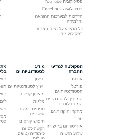
פסיכולוגיה YouTube
ת
פסיכולוגיה Facebook
ת
הדרכות למערכות ההוראה
ת
והלמידה
כל המידע על היום הפתוח
בפסיכולוגיה
הפקולטה למדעי
מידע
מתענ
החברה
לסטודנטיות.ים
בלי
אודות
ידיעון
תואר
פורטל
ייעוץ לסטודנטיות.ים
תואר
הסטודנטיות.ים
מועדון קריירה
תואר
המדריך לסטודנט.ית
מלגות
לימו
המתחילות.ים
טפסים ובקשת
מסלו
מחקר וחוקרות.ים
אישורים
מסל
יזכור
חיפוש קורסים
פסי
אודיטוריום בר שירה
בקשה לסיום
שבוע הנשים
לימודים (טופס
טיולים)