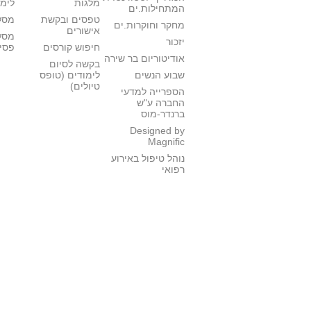
מלגות
לימו
המתחילות.ים
טפסים ובקשת
מסלו
מחקר וחוקרות.ים
אישורים
מסל
יזכור
חיפוש קורסים
פסי
אודיטוריום בר שירה
בקשה לסיום
שבוע הנשים
לימודים (טופס
טיולים)
הספרייה למדעי
החברה ע"ש
ברנדר-מוס
Designed by
Magnific
נוהל טיפול באירוע
רפואי