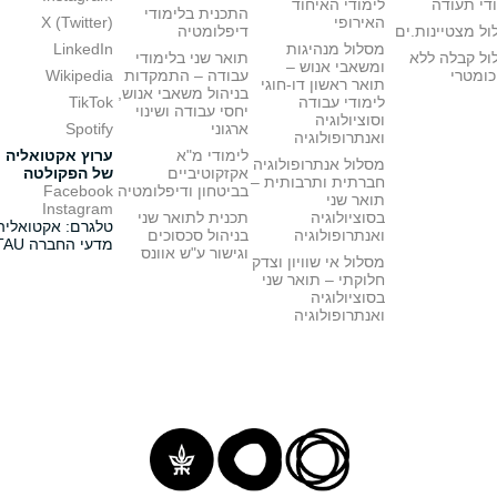
די תעודה
לימודי האיחוד
התכנית בלימודי
האירופי
X (Twitter)
ל מצטיינות.ים
דיפלומטיה
מסלול מנהיגות
LinkedIn
ול קבלה ללא
תואר שני בלימודי
ומשאבי אנוש –
כומטרי
עבודה – התמקדות
Wikipedia
תואר ראשון דו-חוגי
בניהול משאבי אנוש,
לימודי עבודה
TikTok
יחסי עבודה ושינוי
וסוציולוגיה
ארגוני
Spotify
ואנתרופולוגיה
לימודי מ"א
ערוץ אקטואליה
מסלול אנתרופולוגיה
אקזקוטיביים
של הפקולטה
חברתית ותרבותית –
בביטחון ודיפלומטיה
Facebook
תואר שני
Instagram
בסוציולוגיה
תכנית לתואר שני
טלגרם: אקטואליה
ואנתרופולוגיה
בניהול סכסוכים
מדעי החברה TAU
וגישור ע"ש אוונס
מסלול אי שוויון וצדק
חלוקתי – תואר שני
בסוציולוגיה
ואנתרופולוגיה