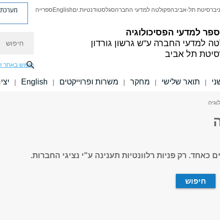
מערכת פ
יברסיטת תל-אביב
הפקולטה למדעי החברה
סגל
סטודנטיות.ים
English
ספרייה
פר למדעי הפסיכולוגיה
חיפוש
טה למדעי החברה
ע"ש גרשון גורדון
סיטת תל אביב
חיפוש באתר ז
ני
תואר שלישי
מחקר
משרות ופרוייקטים
English
יצי
|
|
|
|
|
וגיה
ה
כאחד. רק פניות רלוונטיות תענינה ע"י נציגי החברות.