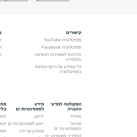
עמודים
קישורים
מ
פסיכולוגיה YouTube
ת
פסיכולוגיה Facebook
ת
הדרכות למערכות ההוראה
ת
והלמידה
כל המידע על היום הפתוח
בפסיכולוגיה
הפקולטה למדעי
מידע
מתענ
החברה
לסטודנטיות.ים
בלי
אודות
ידיעון
תואר
פורטל
ייעוץ לסטודנטיות.ים
תואר
הסטודנטיות.ים
מועדון קריירה
תואר
המדריך לסטודנט.ית