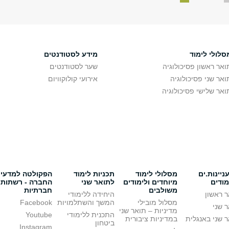
סלולי לימוד
מידע לסטודנטים
ואר ראשון פסיכולוגיה
שער לסטודנטים
ואר שני פסיכולוגיה
אירועי קולוקוויום
ואר שלישי פסיכולוגיה
יינות.ים
מסלולי לימוד
תכניות לימוד
הפקולטה למדעי
מודים
מיוחדים ולימודים
לתואר שני
החברה - רשתות
משולבים
חברתיות
 ראשון
היחידה ללימודי
מסלול מובילי
המשך והשתלמויות
Facebook
 שני
מדיניות – תואר שני
התכנית ללימודי
Youtube
 שני באנגלית
במדיניות ציבורית
ביטחון
Instagram