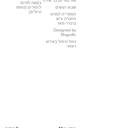
אודיטוריום בר שירה
בקשה לסיום
שבוע הנשים
לימודים (טופס
טיולים)
הספרייה למדעי
החברה ע"ש
ברנדר-מוס
Designed by
Magnific
נוהל טיפול באירוע
רפואי