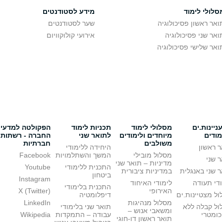
סלולי לימוד
מידע לסטודנטים
ואר ראשון פסיכולוגיה
שער לסטודנטים
ואר שני פסיכולוגיה
אירועי קולוקוויום
ואר שלישי פסיכולוגיה
יינות.ים
מסלולי לימוד
תכניות לימוד
הפקולטה למדעי
מודים
מיוחדים ולימודים
לתואר שני
החברה - רשתות
משולבים
חברתיות
 ראשון
היחידה ללימודי
מסלול מובילי
המשך והשתלמויות
Facebook
 שני
מדיניות – תואר שני
התכנית ללימודי
Youtube
 שני באנגלית
במדיניות ציבורית
ביטחון
Instagram
די תעודה
לימודי האיחוד
התכנית בלימודי
האירופי
X (Twitter)
ל מצטיינות.ים
דיפלומטיה
מסלול מנהיגות
LinkedIn
ול קבלה ללא
תואר שני בלימודי
ומשאבי אנוש –
כומטרי
עבודה – התמקדות
Wikipedia
תואר ראשון דו-חוגי