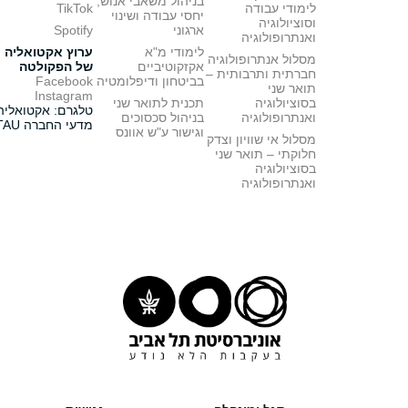
בניהול משאבי אנוש,
לימודי עבודה
TikTok
יחסי עבודה ושינוי
וסוציולוגיה
ארגוני
Spotify
ואנתרופולוגיה
לימודי מ"א
ערוץ אקטואליה
מסלול אנתרופולוגיה
אקזקוטיביים
של הפקולטה
חברתית ותרבותית –
בביטחון ודיפלומטיה
Facebook
תואר שני
Instagram
בסוציולוגיה
תכנית לתואר שני
טלגרם: אקטואליה
ואנתרופולוגיה
בניהול סכסוכים
מדעי החברה TAU
וגישור ע"ש אוונס
מסלול אי שוויון וצדק
חלוקתי – תואר שני
בסוציולוגיה
ואנתרופולוגיה