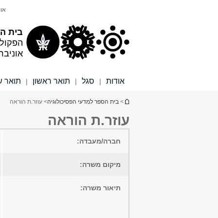
תוכן
תפריט
אונ
עליון
ראשי
בית הס
הפקול
אוניבר
אודות
סגל
תואר ראשון
תואר ש
|
|
|
הינך נמצא כאן
>
בית הספר למדעי הפסיכולוגיה
> עוזר.ת הוראה
עוזר.ת הוראה
חברה/מעבדה:
מיקום משרה:
תיאור משרה: