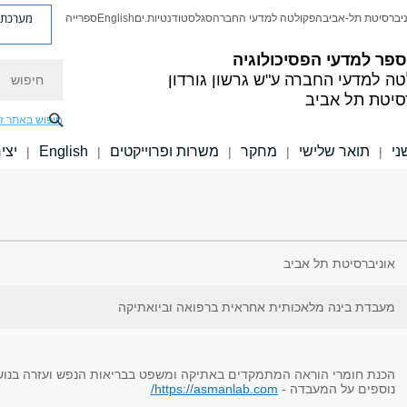
מערכת פ
יברסיטת תל-אביב
הפקולטה למדעי החברה
סגל
סטודנטיות.ים
English
ספרייה
פר למדעי הפסיכולוגיה
חיפוש
טה למדעי החברה
ע"ש גרשון גורדון
סיטת תל אביב
חיפוש באתר ז
ני
תואר שלישי
מחקר
משרות ופרוייקטים
English
יצי
|
|
|
|
|
אוניברסיטת תל אביב
מעבדת בינה מלאכותית אחראית ברפואה וביואתיקה
הכנת חומרי הוראה המתמקדים באתיקה ומשפט בבריאות הנפש ועזרה בנושא
נוספים על המעבדה -
https://asmanlab.com/