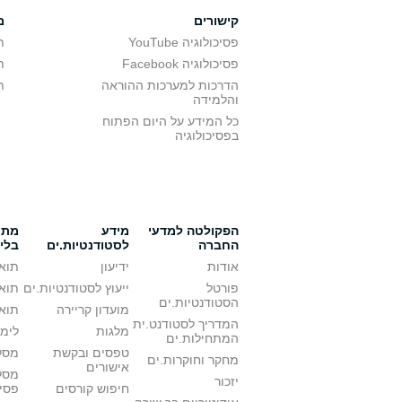
קישורים
מ
פסיכולוגיה YouTube
ת
פסיכולוגיה Facebook
ת
הדרכות למערכות ההוראה
ת
והלמידה
כל המידע על היום הפתוח
בפסיכולוגיה
הפקולטה למדעי
מידע
מתענ
החברה
לסטודנטיות.ים
בלי
אודות
ידיעון
תואר
פורטל
ייעוץ לסטודנטיות.ים
תואר
הסטודנטיות.ים
מועדון קריירה
תואר
המדריך לסטודנט.ית
מלגות
לימו
המתחילות.ים
טפסים ובקשת
מסלו
מחקר וחוקרות.ים
אישורים
מסל
יזכור
חיפוש קורסים
פסי