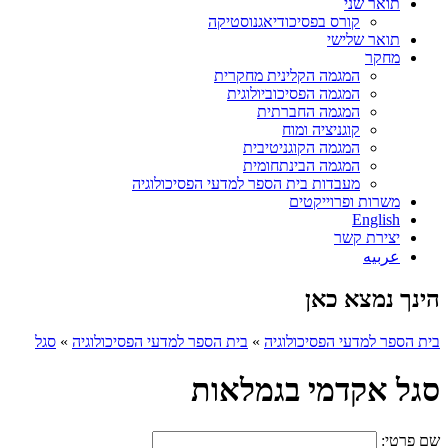
תואר שני
קורס בפסיכודיאגנוסטיקה
תואר שלישי
מחקר
המגמה הקלינית מחקרית
המגמה הפסיכוביולוגית
המגמה החברתית
קוגניציה ומוח
המגמה הקוגניטיבית
המגמה הבינתחומית
מעבדות בית הספר למדעי הפסיכולוגיה
משרות ופרוייקטים
English
יצירת קשר
عربيه
הינך נמצא כאן
בית הספר למדעי הפסיכולוגיה
»
בית הספר למדעי הפסיכולוגיה
»
סגל
סגל אקדמי בגמלאות
שם פרטי: