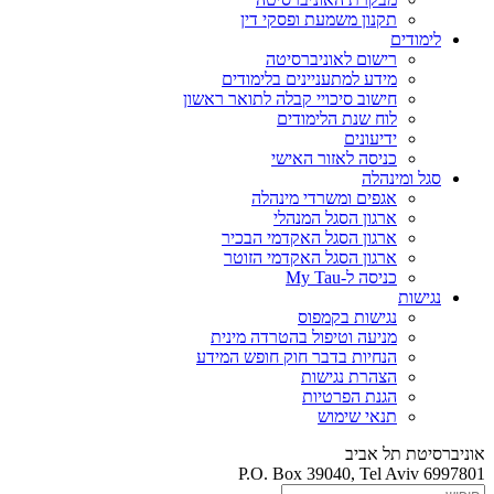
תקנון משמעת ופסקי דין
לימודים
רישום לאוניברסיטה
מידע למתעניינים בלימודים
חישוב סיכויי קבלה לתואר ראשון
לוח שנת הלימודים
ידיעונים
כניסה לאזור האישי
סגל ומינהלה
אגפים ומשרדי מינהלה
ארגון הסגל המנהלי
ארגון הסגל האקדמי הבכיר
ארגון הסגל האקדמי הזוטר
כניסה ל-My Tau
נגישות
נגישות בקמפוס
מניעה וטיפול בהטרדה מינית
הנחיות בדבר חוק חופש המידע
הצהרת נגישות
הגנת הפרטיות
תנאי שימוש
אוניברסיטת תל אביב
P.O. Box 39040, Tel Aviv 6997801