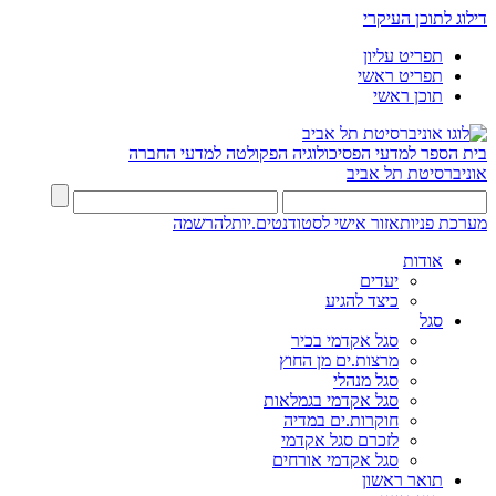
דילוג לתוכן העיקרי
תפריט עליון
תפריט ראשי
תוכן ראשי
בית הספר למדעי הפסיכולוגיה
הפקולטה למדעי החברה
אוניברסיטת תל אביב
מערכת פניות
אזור אישי לסטודנטים.יות
להרשמה
אודות
יעדים
כיצד להגיע
סגל
סגל אקדמי בכיר
מרצות.ים מן החוץ
סגל מנהלי
סגל אקדמי בגמלאות
חוקרות.ים במדיה
לזכרם סגל אקדמי
סגל אקדמי אורחים
תואר ראשון