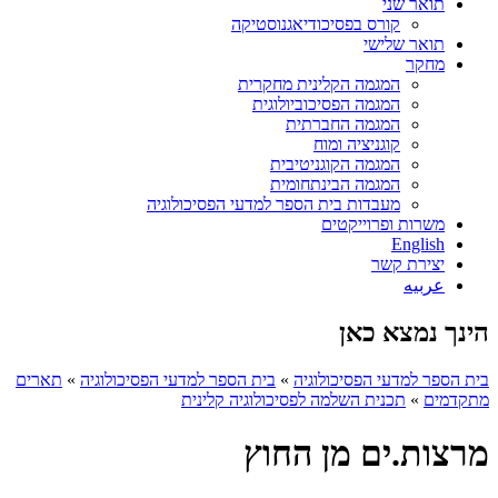
תואר שני
קורס בפסיכודיאגנוסטיקה
תואר שלישי
מחקר
המגמה הקלינית מחקרית
המגמה הפסיכוביולוגית
המגמה החברתית
קוגניציה ומוח
המגמה הקוגניטיבית
המגמה הבינתחומית
מעבדות בית הספר למדעי הפסיכולוגיה
משרות ופרוייקטים
English
יצירת קשר
عربيه
הינך נמצא כאן
בית הספר למדעי הפסיכולוגיה
»
בית הספר למדעי הפסיכולוגיה
»
תארים
מתקדמים
»
תכנית השלמה לפסיכולוגיה קלינית
מרצות.ים מן החוץ