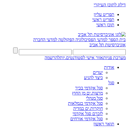
דילוג לתוכן העיקרי
תפריט עליון
תפריט ראשי
תוכן ראשי
בית הספר למדעי הפסיכולוגיה
הפקולטה למדעי החברה
אוניברסיטת תל אביב
מערכת פניות
אזור אישי לסטודנטים.יות
להרשמה
אודות
יעדים
כיצד להגיע
סגל
סגל אקדמי בכיר
מרצות.ים מן החוץ
סגל מנהלי
סגל אקדמי בגמלאות
חוקרות.ים במדיה
לזכרם סגל אקדמי
סגל אקדמי אורחים
תואר ראשון