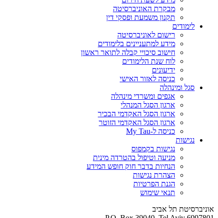
מבקרת האוניברסיטה
תקנון משמעת ופסקי דין
לימודים
רישום לאוניברסיטה
מידע למתעניינים בלימודים
חישוב סיכויי קבלה לתואר ראשון
לוח שנת הלימודים
ידיעונים
כניסה לאזור האישי
סגל ומינהלה
אגפים ומשרדי מינהלה
ארגון הסגל המנהלי
ארגון הסגל האקדמי הבכיר
ארגון הסגל האקדמי הזוטר
כניסה ל-My Tau
נגישות
נגישות בקמפוס
מניעה וטיפול בהטרדה מינית
הנחיות בדבר חוק חופש המידע
הצהרת נגישות
הגנת הפרטיות
תנאי שימוש
אוניברסיטת תל אביב
P.O. Box 39040, Tel Aviv 6997801