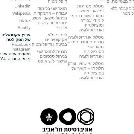
ל מצטיינות.ים
דיפלומטיה
מסלול מנהיגות
LinkedIn
ול קבלה ללא
תואר שני בלימודי
ומשאבי אנוש –
כומטרי
עבודה – התמקדות
Wikipedia
תואר ראשון דו-חוגי
בניהול משאבי אנוש,
לימודי עבודה
TikTok
יחסי עבודה ושינוי
וסוציולוגיה
ארגוני
Spotify
ואנתרופולוגיה
לימודי מ"א
ערוץ אקטואליה
מסלול אנתרופולוגיה
אקזקוטיביים
של הפקולטה
חברתית ותרבותית –
בביטחון ודיפלומטיה
Facebook
תואר שני
Instagram
בסוציולוגיה
תכנית לתואר שני
טלגרם: אקטואליה
ואנתרופולוגיה
בניהול סכסוכים
מדעי החברה TAU
וגישור ע"ש אוונס
מסלול אי שוויון וצדק
חלוקתי – תואר שני
בסוציולוגיה
ואנתרופולוגיה