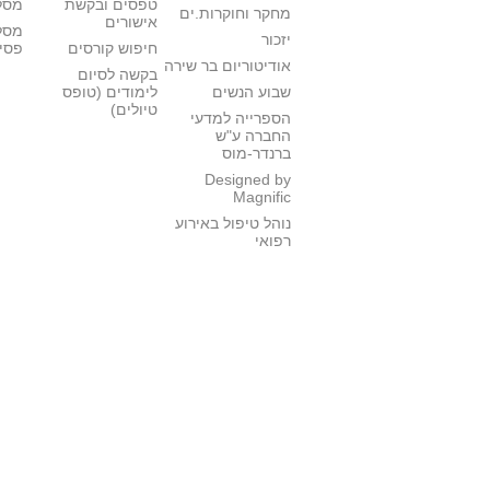
טפסים ובקשת
מסלו
מחקר וחוקרות.ים
אישורים
מסל
יזכור
חיפוש קורסים
פסי
אודיטוריום בר שירה
בקשה לסיום
שבוע הנשים
לימודים (טופס
טיולים)
הספרייה למדעי
החברה ע"ש
ברנדר-מוס
Designed by
Magnific
נוהל טיפול באירוע
רפואי