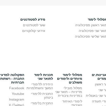
סלולי לימוד
מידע לסטודנטים
ואר ראשון פסיכולוגיה
שער לסטודנטים
ואר שני פסיכולוגיה
אירועי קולוקוויום
ואר שלישי פסיכולוגיה
יינות.ים
מסלולי לימוד
תכניות לימוד
הפקולטה למדעי
מודים
מיוחדים ולימודים
לתואר שני
החברה - רשתות
משולבים
חברתיות
 ראשון
היחידה ללימודי
מסלול מובילי
המשך והשתלמויות
Facebook
 שני
מדיניות – תואר שני
התכנית ללימודי
Youtube
 שני באנגלית
במדיניות ציבורית
ביטחון
Instagram
די תעודה
לימודי האיחוד
התכנית בלימודי
האירופי
X (Twitter)