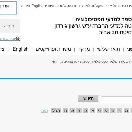
מערכת פ
יברסיטת תל-אביב
הפקולטה למדעי החברה
סגל
סטודנטיות.ים
English
ספרייה
פר למדעי הפסיכולוגיה
חיפוש
טה למדעי החברה
ע"ש גרשון גורדון
סיטת תל אביב
חיפוש באתר ז
ני
תואר שלישי
מחקר
משרות ופרוייקטים
English
יצי
|
|
|
|
|
תכנית השלמה לפסיכולוגיה קלינית
> מרצות.ים מן החוץ
מ
נ
ס
ע
פ
צ
ק
ר
ש
ת
הכל
נקה