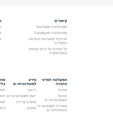
קישורים
מ
פסיכולוגיה YouTube
ת
פסיכולוגיה Facebook
ת
הדרכות למערכות ההוראה
ת
והלמידה
כל המידע על היום הפתוח
בפסיכולוגיה
הפקולטה למדעי
מידע
מתענ
החברה
לסטודנטיות.ים
בלי
אודות
ידיעון
תואר
פורטל
ייעוץ לסטודנטיות.ים
תואר
הסטודנטיות.ים
מועדון קריירה
תואר
המדריך לסטודנט.ית
מלגות
לימו
המתחילות.ים