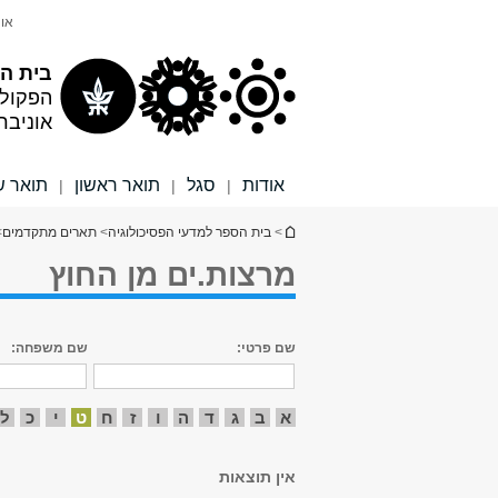
תוכן
תפריט
אונ
עליון
ראשי
בית הס
הפקול
אוניבר
אודות
סגל
תואר ראשון
תואר ש
|
|
|
הינך נמצא כאן
>
בית הספר למדעי הפסיכולוגיה
>
תארים מתקדמים
>
מרצות.ים מן החוץ
שם פרטי:
שם משפחה:
א
ב
ג
ד
ה
ו
ז
ח
ט
י
כ
ל
אין תוצאות