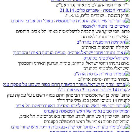
ד"ר אודי זומר -העולם מתאחד נגד דאע"ש
ערוץ הכנסת - שוברים כלים, 21.8.14
פרופ' יוסי שיין,ראש התכנית לדיפלומטיה באוני' תל אביב: היחסים
האישיים בין נתניהו לאובמה
הקהילה ההיספנית בארה"ב
נאום נתניהו ויחסי ישראל-ארה״ב, סוגיית הגרעין האירני והסכסוך
הישראלי-פלסטיני בקונגרס
עימותי בחירות -גרסת ארה"ב
פרופ' יצחק בן ישראל:משרד הביטחון חתם בסוף השבוע על עסקת ענק
לקניית 14 מטוסי חמקן בכ3 מיליארד דולר
פרופ' יוסי שיין ראש החוג למדע המדינה באוניברסיטת תל אביב,
המחלוקת סביב נאומו של ראש הממשלה בקונגרס