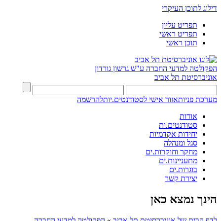
דילוג לתוכן העיקרי
תפריט עליון
תפריט ראשי
תוכן ראשי
הפקולטה למדעי החברה
ע"ש גרשון גורדון
אוניברסיטת תל אביב
מערכת פניות
אזור אישי לסטודנטים.יות
להרשמה
אודות
סטודנטים.ות
יחידות אקדמיות
סגל ומנהלה
מחקר וחוקרות.ים
מתעניינות.ים
בוגרות.ים
יצירת קשר
הינך נמצא כאן
לדף הבית של אוניברסיטת תל אביב
»
הפקולטה למדעי החברה