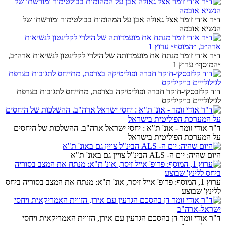
ד״ר אודי זומר אצל גאולה אבן על המהומות בבולטימור ומורשתו של
הנשיא אובמה
ד״ר אודי זומר מנתח את מועמדותה של הילרי לקלינטון לנשיאות ארה״ב,
״המוסף״ ערוץ 1
דוד קלזבסקי-חוקר חברה ופוליטיקה בצרפת, מתייחס לתגובות בצרפת
לגילולייים בויקיליקס
ד"ר אודי זומר - אונ' ת"א : יחסי ישראל ארה"ב. ההשלכות של היחסים
על המערכת הפוליטית בישראל
היום שהיה: יום ה- ALS הבינ"ל צויין גם באונ' ת"א
ערוץ 1, המוסף: פרופ' אייל זיסר, אונ' ת"א: מנתח את המצב בסוריה ביחס
ללינץ' שבוצע
ד"ר אודי זומר דן בהסכם הגרעין עם אירן, הזווית האמריקאית ויחסי