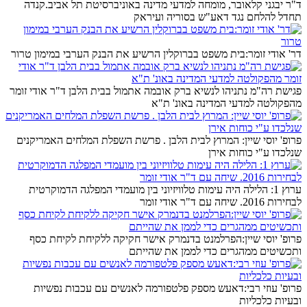
ד"ר יבגני קלאובר, מומחה למדעי מדינה באוניברסיטת תל אביב.קנדה
תחדל להלחם נגד דאע"ש בסוריה ועיראק
דר' אודי זומר:בית משפט בברוקלין הרשיע את הבנק הערבי במימון טרור
פגישת רה"מ נתניהו לנשיא ברק אובמה אתמול בבית הלבן ד"ר אודי זומר
מהפקולטה למדעי המדינה באונ' ת"א
פרופ' יוסי שיין: המרוץ לבית הלבן . פרשת השפלת המלחים האמריקנים
שנלכדו ע"י כוחות אירן
ערוץ 1: הלילה היה עימות טלוויזיוני בין מועמדי המפלגה הדמוקרטית
לבחירות 2016. שיחה עם ד"ר אודי זומר
פרופ' יוסי שיין:הפרלמנט בדנמרק אישר חקיקה ללקיחת לקיחת כסף
ותכשיטים ממהגרים כדי לממן את שהייתם
פרופ' עוזי רבי:דאעש מספק פלטפורמה לאנשים עם עכבות נפשיות
ובעיות כלכליות