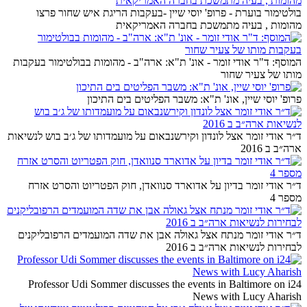
בולטימור בוערת - פרופ' יוסי שיין -בעקבות הריגת איש שחור פרצו
מהומות , בעיה מתמשכת בחברה האמריקאית
המוסף: ד"ר אודי זומר - אונ' ת"א: ארה"ב - מהומות בבולטימור בעקבות
מותו של צעיר שחור
פרופ' יוסי שיין, אונ' ת"א: משבר הפליטים בים התיכון
ד״ר אודי זומר אצל לונדון וקירשנבאום על מועמדותו של ג׳ב בוש לנשיאות
ארה״ב ב 2016
ד״ר אודי זומר בדיון על אדוארד סנוואדן, חוק הפטריוט והסרט אזרח
מספר 4
ד״ר אודי זומר מנתח אצל גאולה אבן את שדה המועמדים הרפובליקנים
לבחירות לנשיאות ארה״ב ב 2016
Professor Udi Sommer discusses the events in Baltimore on i24
News with Lucy Aharish