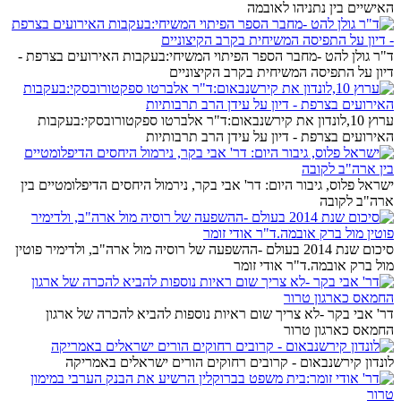
האישיים בין נתניהו לאובמה
ד"ר גולן להט -מחבר הספר הפיתוי המשיחי:בעקבות האירועים בצרפת -
דיון על התפיסה המשיחית בקרב הקיצוניים
ערוץ 10,לונדון את קירשנבאום:ד"ר אלברטו ספקטורובסקי:בעקבות
האירועים בצרפת - דיון על עידן הרב תרבותיות
ישראל פלוס, גיבור היום: דר' אבי בקר, נירמול היחסים הדיפלומטיים בין
ארה"ב לקובה
סיכום שנת 2014 בעולם -ההשפעה של רוסיה מול ארה"ב, ולדימיר פוטין
מול ברק אובמה.ד"ר אודי זומר
דר' אבי בקר -לא צריך שום ראיות נוספות להביא להכרה של ארגון
החמאס כארגון טרור
לונדון קירשנבאום - קרובים רחוקים הורים ישראלים באמריקה