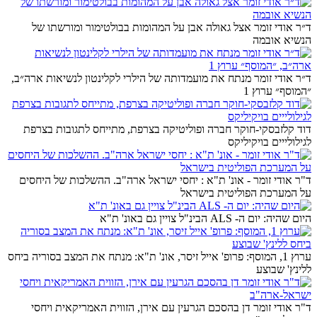
ד״ר אודי זומר אצל גאולה אבן על המהומות בבולטימור ומורשתו של
הנשיא אובמה
ד״ר אודי זומר מנתח את מועמדותה של הילרי לקלינטון לנשיאות ארה״ב,
״המוסף״ ערוץ 1
דוד קלזבסקי-חוקר חברה ופוליטיקה בצרפת, מתייחס לתגובות בצרפת
לגילולייים בויקיליקס
ד"ר אודי זומר - אונ' ת"א : יחסי ישראל ארה"ב. ההשלכות של היחסים
על המערכת הפוליטית בישראל
היום שהיה: יום ה- ALS הבינ"ל צויין גם באונ' ת"א
ערוץ 1, המוסף: פרופ' אייל זיסר, אונ' ת"א: מנתח את המצב בסוריה ביחס
ללינץ' שבוצע
ד"ר אודי זומר דן בהסכם הגרעין עם אירן, הזווית האמריקאית ויחסי