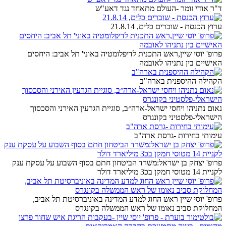
ד"ר אודי זומר -העולם מתאחד נגד דאע"ש
ערוץ הכנסת - שוברים כלים, 21.8.14
פרופ' יוסי שיין,ראש התכנית לדיפלומטיה באוני' תל אביב: היחסים
האישיים בין נתניהו לאובמה
הקהילה ההיספנית בארה"ב
נאום נתניהו ויחסי ישראל-ארה״ב, סוגיית הגרעין האירני והסכסוך
הישראלי-פלסטיני בקונגרס
עימותי בחירות -גרסת ארה"ב
פרופ' יצחק בן ישראל:משרד הביטחון חתם בסוף השבוע על עסקת ענק
לקניית 14 מטוסי חמקן בכ3 מיליארד דולר
פרופ' יוסי שיין ראש החוג למדע המדינה באוניברסיטת תל אביב,
המחלוקת סביב נאומו של ראש הממשלה בקונגרס