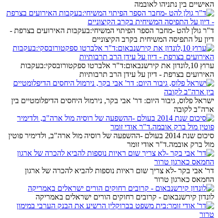
האישיים בין נתניהו לאובמה
ד"ר גולן להט -מחבר הספר הפיתוי המשיחי:בעקבות האירועים בצרפת -
דיון על התפיסה המשיחית בקרב הקיצוניים
ערוץ 10,לונדון את קירשנבאום:ד"ר אלברטו ספקטורובסקי:בעקבות
האירועים בצרפת - דיון על עידן הרב תרבותיות
ישראל פלוס, גיבור היום: דר' אבי בקר, נירמול היחסים הדיפלומטיים בין
ארה"ב לקובה
סיכום שנת 2014 בעולם -ההשפעה של רוסיה מול ארה"ב, ולדימיר פוטין
מול ברק אובמה.ד"ר אודי זומר
דר' אבי בקר -לא צריך שום ראיות נוספות להביא להכרה של ארגון
החמאס כארגון טרור
לונדון קירשנבאום - קרובים רחוקים הורים ישראלים באמריקה