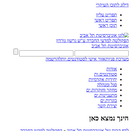
דילוג לתוכן העיקרי
תפריט עליון
תפריט ראשי
תוכן ראשי
הפקולטה למדעי החברה
ע"ש גרשון גורדון
אוניברסיטת תל אביב
מערכת פניות
אזור אישי לסטודנטים.יות
להרשמה
אודות
סטודנטים.ות
יחידות אקדמיות
סגל ומנהלה
מחקר וחוקרות.ים
מתעניינות.ים
בוגרות.ים
יצירת קשר
הינך נמצא כאן
לדף הבית של אוניברסיטת תל אביב
»
הפקולטה למדעי החברה