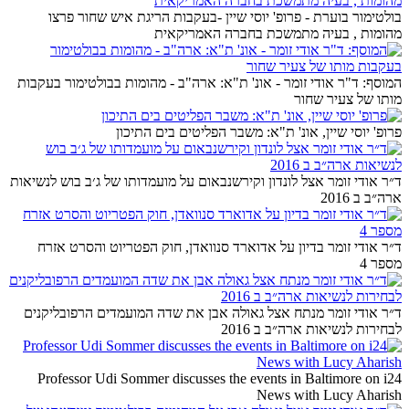
בולטימור בוערת - פרופ' יוסי שיין -בעקבות הריגת איש שחור פרצו
מהומות , בעיה מתמשכת בחברה האמריקאית
המוסף: ד"ר אודי זומר - אונ' ת"א: ארה"ב - מהומות בבולטימור בעקבות
מותו של צעיר שחור
פרופ' יוסי שיין, אונ' ת"א: משבר הפליטים בים התיכון
ד״ר אודי זומר אצל לונדון וקירשנבאום על מועמדותו של ג׳ב בוש לנשיאות
ארה״ב ב 2016
ד״ר אודי זומר בדיון על אדוארד סנוואדן, חוק הפטריוט והסרט אזרח
מספר 4
ד״ר אודי זומר מנתח אצל גאולה אבן את שדה המועמדים הרפובליקנים
לבחירות לנשיאות ארה״ב ב 2016
Professor Udi Sommer discusses the events in Baltimore on i24
News with Lucy Aharish