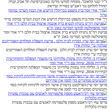
ד"ר יבגני קלאובר, מומחה למדעי מדינה באוניברסיטת תל אביב.קנדה
תחדל להלחם נגד דאע"ש בסוריה ועיראק
דר' אודי זומר:בית משפט בברוקלין הרשיע את הבנק הערבי במימון טרור
פגישת רה"מ נתניהו לנשיא ברק אובמה אתמול בבית הלבן ד"ר אודי זומר
מהפקולטה למדעי המדינה באונ' ת"א
פרופ' יוסי שיין: המרוץ לבית הלבן . פרשת השפלת המלחים האמריקנים
שנלכדו ע"י כוחות אירן
ערוץ 1: הלילה היה עימות טלוויזיוני בין מועמדי המפלגה הדמוקרטית
לבחירות 2016. שיחה עם ד"ר אודי זומר
פרופ' יוסי שיין:הפרלמנט בדנמרק אישר חקיקה ללקיחת לקיחת כסף
ותכשיטים ממהגרים כדי לממן את שהייתם
פרופ' עוזי רבי:דאעש מספק פלטפורמה לאנשים עם עכבות נפשיות
ובעיות כלכליות