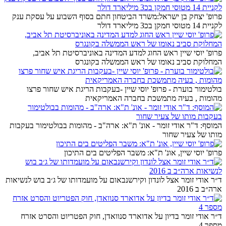
פרופ' יצחק בן ישראל:משרד הביטחון חתם בסוף השבוע על עסקת ענק
לקניית 14 מטוסי חמקן בכ3 מיליארד דולר
פרופ' יוסי שיין ראש החוג למדע המדינה באוניברסיטת תל אביב,
המחלוקת סביב נאומו של ראש הממשלה בקונגרס
בולטימור בוערת - פרופ' יוסי שיין -בעקבות הריגת איש שחור פרצו
מהומות , בעיה מתמשכת בחברה האמריקאית
המוסף: ד"ר אודי זומר - אונ' ת"א: ארה"ב - מהומות בבולטימור בעקבות
מותו של צעיר שחור
פרופ' יוסי שיין, אונ' ת"א: משבר הפליטים בים התיכון
ד״ר אודי זומר אצל לונדון וקירשנבאום על מועמדותו של ג׳ב בוש לנשיאות
ארה״ב ב 2016
ד״ר אודי זומר בדיון על אדוארד סנוואדן, חוק הפטריוט והסרט אזרח
מספר 4