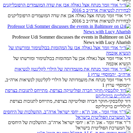
ד״ר אודי זומר מנתח אצל גאולה אבן את שדה המועמדים הרפובליקנים
לבחירות לנשיאות ארה״ב ב 2016
Professor Udi Sommer discusses the events in Baltimore on i24
News with Lucy Aharish
ד״ר אודי זומר אצל גאולה אבן על המהומות בבולטימור ומורשתו של
הנשיא אובמה
ד״ר אודי זומר מנתח את מועמדותה של הילרי לקלינטון לנשיאות ארה״ב,
״המוסף״ ערוץ 1
דוד קלזבסקי-חוקר חברה ופוליטיקה בצרפת, מתייחס לתגובות בצרפת
לגילולייים בויקיליקס
ד"ר אודי זומר - אונ' ת"א : יחסי ישראל ארה"ב. ההשלכות של היחסים
על המערכת הפוליטית בישראל