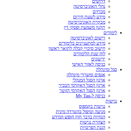
דרושים
נהלי האוניברסיטה
מכרזים
מידע לשעת חירום
מבקרת האוניברסיטה
תקנון משמעת ופסקי דין
לימודים
רישום לאוניברסיטה
מידע למתעניינים בלימודים
חישוב סיכויי קבלה לתואר ראשון
לוח שנת הלימודים
ידיעונים
כניסה לאזור האישי
סגל ומינהלה
אגפים ומשרדי מינהלה
ארגון הסגל המנהלי
ארגון הסגל האקדמי הבכיר
ארגון הסגל האקדמי הזוטר
כניסה ל-My Tau
נגישות
נגישות בקמפוס
מניעה וטיפול בהטרדה מינית
הנחיות בדבר חוק חופש המידע
הצהרת נגישות
הגנת הפרטיות