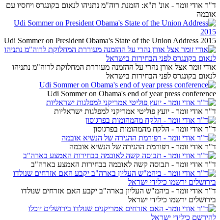
ד"ר אודי זומר - אונ' ת"א: הזמנת רוה"מ נתניהו לנאום בקונגרס ויחסיו עם
אובמה
Udi Sommer on President Obama's State of the Union Address 2015
אודי זומר אצל אורן נהרי על ההזמנה מעוררת המחלוקת לרוה"מ נתניהו
לנאום בקונגרס לפני הבחירות בישראל
Udi Sommer on Obama's end of year press conference
ד"ר אודי זומר - יועץ פוליטי אמריקני למפלגות ישראליות
ד"ר אודי זומר - הלקח מהמהומות בפרגוסון
ד"ר אודי זומר - רפורמת ההגירה של הנשיא אובמה
ד"ר אודי זומר - תבוסה קשה לאובמה בבחירות האמצע בארה"ב
ד"ר אודי זומר - ביהמ"ש העליון בארה"ב יקבע האם אזרחים שנולדו
בירושלים ירשמו כילידי ישראל