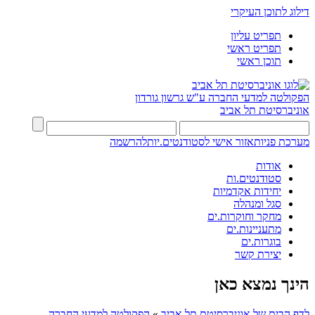
דילוג לתוכן העיקרי
תפריט עליון
תפריט ראשי
תוכן ראשי
הפקולטה למדעי החברה
ע"ש גרשון גורדון
אוניברסיטת תל אביב
מערכת פניות
אזור אישי לסטודנטים.יות
להרשמה
אודות
סטודנטים.ות
יחידות אקדמיות
סגל ומנהלה
מחקר וחוקרות.ים
מתעניינות.ים
בוגרות.ים
יצירת קשר
הינך נמצא כאן
לדף הבית של אוניברסיטת תל אביב
»
הפקולטה למדעי החברה