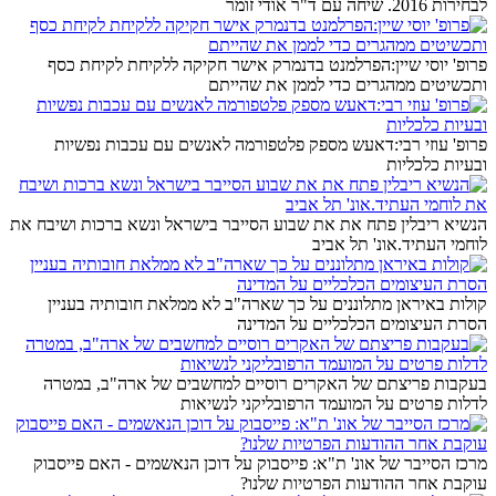
לבחירות 2016. שיחה עם ד"ר אודי זומר
פרופ' יוסי שיין:הפרלמנט בדנמרק אישר חקיקה ללקיחת לקיחת כסף
ותכשיטים ממהגרים כדי לממן את שהייתם
פרופ' עוזי רבי:דאעש מספק פלטפורמה לאנשים עם עכבות נפשיות
ובעיות כלכליות
הנשיא ריבלין פתח את את שבוע הסייבר בישראל ונשא ברכות ושיבח את
לוחמי העתיד.אונ' תל אביב
קולות באיראן מתלוננים על כך שארה"ב לא ממלאת חובותיה בעניין
הסרת העיצומים הכלכליים על המדינה
בעקבות פריצתם של האקרים רוסיים למחשבים של ארה"ב, במטרה
לדלות פרטים על המועמד הרפובליקני לנשיאות
מרכז הסייבר של אונ' ת"א: פייסבוק על דוכן הנאשמים - האם פייסבוק
עוקבת אחר ההודעות הפרטיות שלנו?