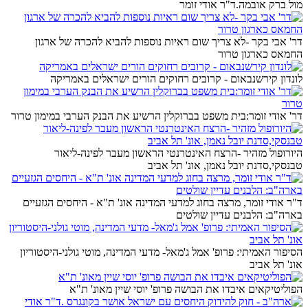
מול ברק אובמה.ד"ר אודי זומר
דר' אבי בקר -לא צריך שום ראיות נוספות להביא להכרה של ארגון
החמאס כארגון טרור
לונדון קירשנבאום - קרובים רחוקים הורים ישראלים באמריקה
דר' אודי זומר:בית משפט בברוקלין הרשיע את הבנק הערבי במימון טרור
היורופול מזהיר -הרצח האינטרנטי הראשון מעבר לפינה-ליאור
טבנסקי,סדנת יובל נאמן, אונ' תל אביב
ד"ר אודי זומר, מרצה בחוג למדעי המדינה אונ' ת"א - היחסים הגזעיים
בארה"ב: הלבנים עדיין שולטים
הסיפור האמיתי: פרופ' אמל ג'מאל- מדעי המדינה, מוטי גולני-היסטוריון
אונ' תל אביב
הפוליטיקאים איבדו את הבושה פרופ' יוסי שיין מאונ' ת"א