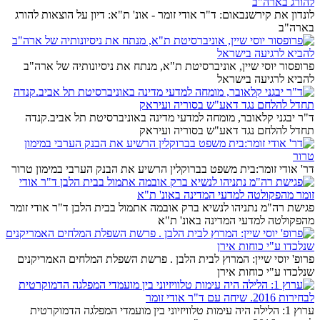
לונדון את קירשנבאום: ד"ר אודי זומר - אונ' ת"א: דיון על הוצאות להורג
בארה"ב
פרופסור יוסי שיין, אוניברסיטת ת"א, מנתח את ניסיונותיה של ארה"ב
להביא לרגיעה בישראל
ד"ר יבגני קלאובר, מומחה למדעי מדינה באוניברסיטת תל אביב.קנדה
תחדל להלחם נגד דאע"ש בסוריה ועיראק
דר' אודי זומר:בית משפט בברוקלין הרשיע את הבנק הערבי במימון טרור
פגישת רה"מ נתניהו לנשיא ברק אובמה אתמול בבית הלבן ד"ר אודי זומר
מהפקולטה למדעי המדינה באונ' ת"א
פרופ' יוסי שיין: המרוץ לבית הלבן . פרשת השפלת המלחים האמריקנים
שנלכדו ע"י כוחות אירן
ערוץ 1: הלילה היה עימות טלוויזיוני בין מועמדי המפלגה הדמוקרטית