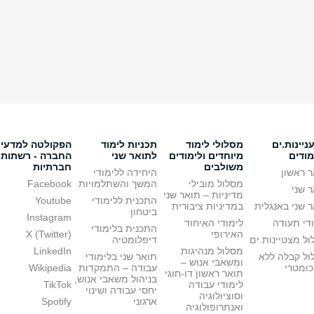
יינות.ים
מסלולי לימוד
תכניות לימוד
הפקולטה למדעי
מודים
מיוחדים ולימודים
לתואר שני
החברה - רשתות
משולבים
חברתיות
 ראשון
היחידה ללימודי
מסלול מובילי
המשך והשתלמויות
Facebook
 שני
מדיניות – תואר שני
התכנית ללימודי
Youtube
 שני באנגלית
במדיניות ציבורית
ביטחון
Instagram
די תעודה
לימודי האיחוד
התכנית בלימודי
האירופי
X (Twitter)
ל מצטיינות.ים
דיפלומטיה
מסלול מנהיגות
LinkedIn
ול קבלה ללא
תואר שני בלימודי
ומשאבי אנוש –
כומטרי
עבודה – התמקדות
Wikipedia
תואר ראשון דו-חוגי
בניהול משאבי אנוש,
לימודי עבודה
TikTok
יחסי עבודה ושינוי
וסוציולוגיה
ארגוני
Spotify
ואנתרופולוגיה