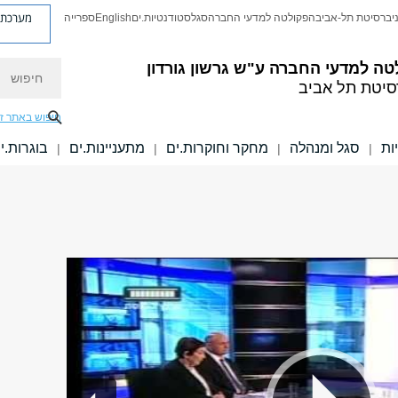
מערכת פ
יברסיטת תל-אביב
הפקולטה למדעי החברה
סגל
סטודנטיות.ים
English
ספרייה
חיפוש
טה למדעי החברה
ע"ש גרשון גורדון
סיטת תל אביב
חיפוש באתר ז
ות
סגל ומנהלה
מחקר וחוקרות.ים
מתעניינות.ים
בוגרות.י
|
|
|
|