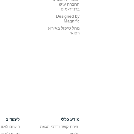
החברה ע"ש
ברנדר-מוס
Designed by
Magnific
נוהל טיפול באירוע
רפואי
מידע כללי
לימודים
יצירת קשר ודרכי הגעה
רישום לאונ
אלפון
מידע למתענ