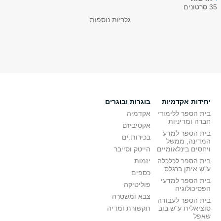
35 סרטונים
גלריות נוספות
יחידות אקדמיות
בוגרות ובוגרים
בית הספר ללימודי
אקדמיה
חברה ומדיניות
אקטיביזם
בית הספר למדע
בכירות.ים
המדינה, ממשל
ויחסים בינלאומיים
הייטק וסייבר
בית הספר לכלכלה
יזמות
ע"ש איתן ברגלס
כספים
בית הספר למדעי
פוליטיקה
הפסיכולוגיה
צבא ומשטרה
בית הספר לעבודה
סוציאלית ע"ש בוב
תקשורת ומדיה
שאפל