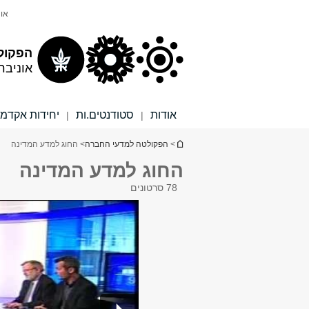
תוכן
תפריט
אונ
עליון
ראשי
הפקול
אוניבר
אודות
סטודנטים.ות
יחידות אקדמי
|
|
הינך נמצא כאן
>
הפקולטה למדעי החברה
> החוג למדע המדינה
החוג למדע המדינה
78 סרטונים