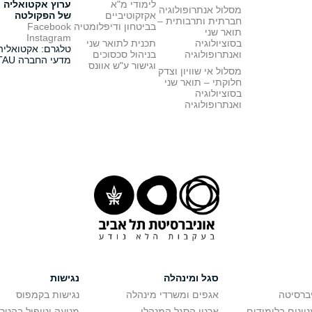
לימודי מ"א
ערוץ אקטואליה
מסלול אנתרופולוגיה
אקזקוטיביים
של הפקולטה
חברתית ותרבותית –
בביטחון ודיפלומטיה
Facebook
תואר שני
Instagram
בסוציולוגיה
תכנית לתואר שני
טלגרם: אקטואליה
ואנתרופולוגיה
בניהול סכסוכים
מדעי החברה TAU
וגישור ע"ש אוונס
מסלול אי שוויון וצדק
חלוקתי – תואר שני
בסוציולוגיה
ואנתרופולוגיה
סגל ומינהלה
נגישות
יברסיטה
אגפים ומשרדי מינהלה
נגישות בקמפוס
יינים בלימודים
ארגון הסגל המנהלי
מניעה וטיפול בהטר