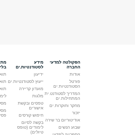
הפקולטה למדעי
מידע
מתענ
החברה
לסטודנטיות.ים
בלי
אודות
ידיעון
תואר
פורטל
ייעוץ לסטודנטיות.ים
תואר
הסטודנטיות.ים
מועדון קריירה
תואר
המדריך לסטודנט.ית
מלגות
לימו
המתחילות.ים
טפסים ובקשת
מסלו
מחקר וחוקרות.ים
אישורים
מסל
יזכור
חיפוש קורסים
פסי
אודיטוריום בר שירה
בקשה לסיום
שבוע הנשים
לימודים (טופס
טיולים)
הספרייה למדעי