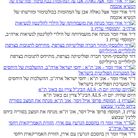
ד״ר אודי זומר אצל גאולה אבן על המהומות בבולטימור ומורשתו של
הנשיא אובמה
ד״ר אודי זומר מנתח את מועמדותה של הילרי לקלינטון לנשיאות ארה״ב,
״המוסף״ ערוץ 1
דוד קלזבסקי-חוקר חברה ופוליטיקה בצרפת, מתייחס לתגובות בצרפת
לגילולייים בויקיליקס
ד"ר אודי זומר - אונ' ת"א : יחסי ישראל ארה"ב. ההשלכות של היחסים
על המערכת הפוליטית בישראל
היום שהיה: יום ה- ALS הבינ"ל צויין גם באונ' ת"א
ערוץ 1, המוסף: פרופ' אייל זיסר, אונ' ת"א: מנתח את המצב בסוריה ביחס
ללינץ' שבוצע
ד"ר אודי זומר דן בהסכם הגרעין עם אירן, הזווית האמריקאית ויחסי