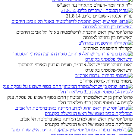
ד"ר אודי זומר -העולם מתאחד נגד דאע"ש
ערוץ הכנסת - שוברים כלים, 21.8.14
פרופ' יוסי שיין,ראש התכנית לדיפלומטיה באוני' תל אביב: היחסים
האישיים בין נתניהו לאובמה
הקהילה ההיספנית בארה"ב
נאום נתניהו ויחסי ישראל-ארה״ב, סוגיית הגרעין האירני והסכסוך
הישראלי-פלסטיני בקונגרס
עימותי בחירות -גרסת ארה"ב
פרופ' יצחק בן ישראל:משרד הביטחון חתם בסוף השבוע על עסקת ענק
לקניית 14 מטוסי חמקן בכ3 מיליארד דולר
פרופ' יוסי שיין ראש החוג למדע המדינה באוניברסיטת תל אביב,
המחלוקת סביב נאומו של ראש הממשלה בקונגרס