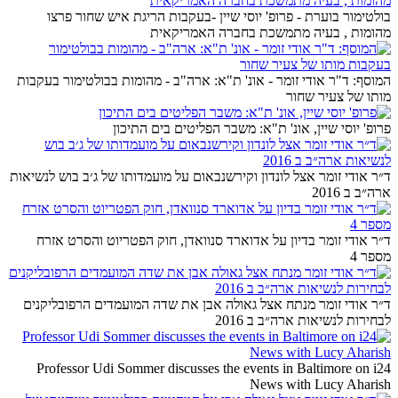
בולטימור בוערת - פרופ' יוסי שיין -בעקבות הריגת איש שחור פרצו
מהומות , בעיה מתמשכת בחברה האמריקאית
המוסף: ד"ר אודי זומר - אונ' ת"א: ארה"ב - מהומות בבולטימור בעקבות
מותו של צעיר שחור
פרופ' יוסי שיין, אונ' ת"א: משבר הפליטים בים התיכון
ד״ר אודי זומר אצל לונדון וקירשנבאום על מועמדותו של ג׳ב בוש לנשיאות
ארה״ב ב 2016
ד״ר אודי זומר בדיון על אדוארד סנוואדן, חוק הפטריוט והסרט אזרח
מספר 4
ד״ר אודי זומר מנתח אצל גאולה אבן את שדה המועמדים הרפובליקנים
לבחירות לנשיאות ארה״ב ב 2016
Professor Udi Sommer discusses the events in Baltimore on i24
News with Lucy Aharish