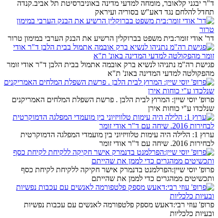
ד"ר יבגני קלאובר, מומחה למדעי מדינה באוניברסיטת תל אביב.קנדה
תחדל להלחם נגד דאע"ש בסוריה ועיראק
דר' אודי זומר:בית משפט בברוקלין הרשיע את הבנק הערבי במימון טרור
פגישת רה"מ נתניהו לנשיא ברק אובמה אתמול בבית הלבן ד"ר אודי זומר
מהפקולטה למדעי המדינה באונ' ת"א
פרופ' יוסי שיין: המרוץ לבית הלבן . פרשת השפלת המלחים האמריקנים
שנלכדו ע"י כוחות אירן
ערוץ 1: הלילה היה עימות טלוויזיוני בין מועמדי המפלגה הדמוקרטית
לבחירות 2016. שיחה עם ד"ר אודי זומר
פרופ' יוסי שיין:הפרלמנט בדנמרק אישר חקיקה ללקיחת לקיחת כסף
ותכשיטים ממהגרים כדי לממן את שהייתם
פרופ' עוזי רבי:דאעש מספק פלטפורמה לאנשים עם עכבות נפשיות
ובעיות כלכליות