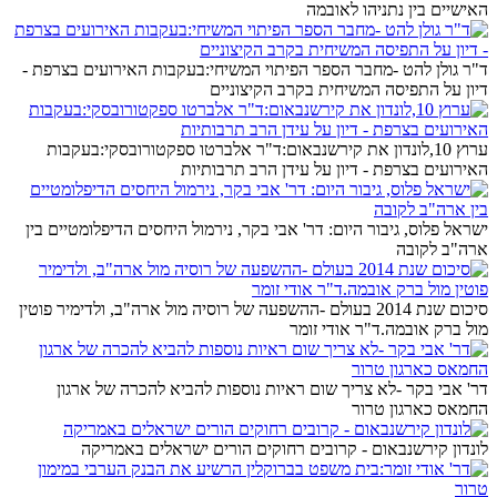
האישיים בין נתניהו לאובמה
ד"ר גולן להט -מחבר הספר הפיתוי המשיחי:בעקבות האירועים בצרפת -
דיון על התפיסה המשיחית בקרב הקיצוניים
ערוץ 10,לונדון את קירשנבאום:ד"ר אלברטו ספקטורובסקי:בעקבות
האירועים בצרפת - דיון על עידן הרב תרבותיות
ישראל פלוס, גיבור היום: דר' אבי בקר, נירמול היחסים הדיפלומטיים בין
ארה"ב לקובה
סיכום שנת 2014 בעולם -ההשפעה של רוסיה מול ארה"ב, ולדימיר פוטין
מול ברק אובמה.ד"ר אודי זומר
דר' אבי בקר -לא צריך שום ראיות נוספות להביא להכרה של ארגון
החמאס כארגון טרור
לונדון קירשנבאום - קרובים רחוקים הורים ישראלים באמריקה