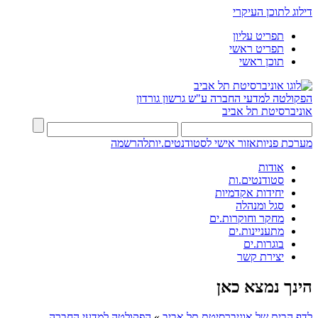
דילוג לתוכן העיקרי
תפריט עליון
תפריט ראשי
תוכן ראשי
הפקולטה למדעי החברה
ע"ש גרשון גורדון
אוניברסיטת תל אביב
מערכת פניות
אזור אישי לסטודנטים.יות
להרשמה
אודות
סטודנטים.ות
יחידות אקדמיות
סגל ומנהלה
מחקר וחוקרות.ים
מתעניינות.ים
בוגרות.ים
יצירת קשר
הינך נמצא כאן
לדף הבית של אוניברסיטת תל אביב
»
הפקולטה למדעי החברה