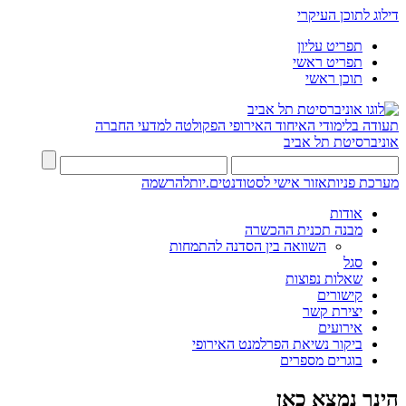
דילוג לתוכן העיקרי
תפריט עליון
תפריט ראשי
תוכן ראשי
תעודה בלימודי האיחוד האירופי
הפקולטה למדעי החברה
אוניברסיטת תל אביב
מערכת פניות
אזור אישי לסטודנטים.יות
להרשמה
אודות
מבנה תכנית ההכשרה
השוואה בין הסדנה להתמחות
סגל
שאלות נפוצות
קישורים
יצירת קשר
אירועים
ביקור נשיאת הפרלמנט האירופי
בוגרים מספרים
הינך נמצא כאן