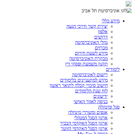
מידע כללי
יצירת קשר ודרכי הגעה
אלפון
דרושים
נהלי האוניברסיטה
מכרזים
מידע לשעת חירום
מבקרת האוניברסיטה
תקנון משמעת ופסקי דין
לימודים
רישום לאוניברסיטה
מידע למתעניינים בלימודים
חישוב סיכויי קבלה לתואר ראשון
לוח שנת הלימודים
ידיעונים
כניסה לאזור האישי
סגל ומינהלה
אגפים ומשרדי מינהלה
ארגון הסגל המנהלי
ארגון הסגל האקדמי הבכיר
ארגון הסגל האקדמי הזוטר
כניסה ל-My Tau