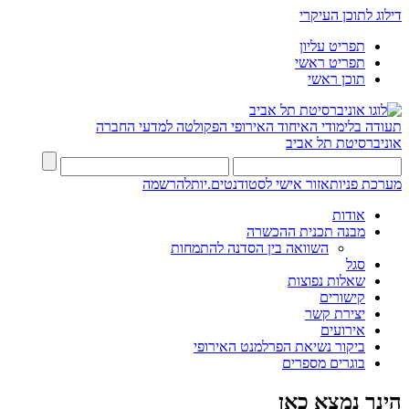
דילוג לתוכן העיקרי
תפריט עליון
תפריט ראשי
תוכן ראשי
תעודה בלימודי האיחוד האירופי
הפקולטה למדעי החברה
אוניברסיטת תל אביב
מערכת פניות
אזור אישי לסטודנטים.יות
להרשמה
אודות
מבנה תכנית ההכשרה
השוואה בין הסדנה להתמחות
סגל
שאלות נפוצות
קישורים
יצירת קשר
אירועים
ביקור נשיאת הפרלמנט האירופי
בוגרים מספרים
הינך נמצא כאן