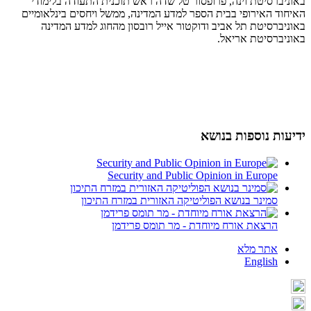
באוניברסיטת וינה, פרופסור טל שדה ראש תוכנית התעודה בלימודי
האיחוד האירופי בבית הספר למדע המדינה, ממשל ויחסים בינלאומיים
באוניברסיטת תל אביב ודוקטור אייל רובסון מהחוג למדע המדינה
באוניברסיטת אריאל.
ידיעות נוספות בנושא
Security and Public Opinion in Europe
סמינר בנושא הפוליטיקה האזורית במזרח התיכון
הרצאת אורח מיוחדת - מר תומס פרידמן
אתר מלא
English