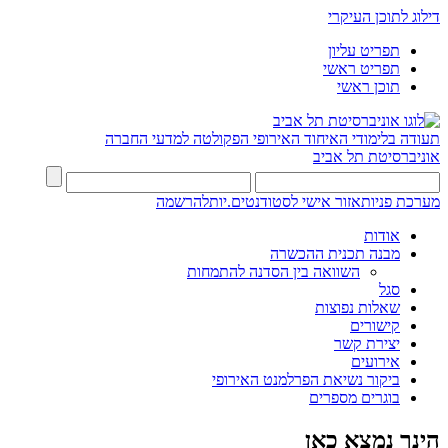
דילוג לתוכן העיקרי
תפריט עליון
תפריט ראשי
תוכן ראשי
תעודה בלימודי האיחוד האירופי
הפקולטה למדעי החברה
אוניברסיטת תל אביב
מערכת פניות
אזור אישי לסטודנטים.יות
להרשמה
אודות
מבנה תכנית ההכשרה
השוואה בין הסדנה להתמחות
סגל
שאלות נפוצות
קישורים
יצירת קשר
אירועים
ביקור נשיאת הפרלמנט האירופי
בוגרים מספרים
הינך נמצא כאן