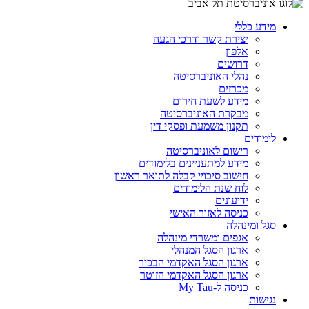
מידע כללי
יצירת קשר ודרכי הגעה
אלפון
דרושים
נהלי האוניברסיטה
מכרזים
מידע לשעת חירום
מבקרת האוניברסיטה
תקנון משמעת ופסקי דין
לימודים
רישום לאוניברסיטה
מידע למתעניינים בלימודים
חישוב סיכויי קבלה לתואר ראשון
לוח שנת הלימודים
ידיעונים
כניסה לאזור האישי
סגל ומינהלה
אגפים ומשרדי מינהלה
ארגון הסגל המנהלי
ארגון הסגל האקדמי הבכיר
ארגון הסגל האקדמי הזוטר
כניסה ל-My Tau
נגישות