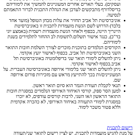
ועסקים). בעלי תארים אחרים המעוניינים להמשיך את לימודיהם
בדיסלדורף מתבקשים לעדכן את הנהלת התכנית לברור התאמתם
לנסיעה.
אוניברסיטת תל אביב תחזיר את עלות מבחן הטופל (מועד אחד
בלבד) הדרוש לשם הגשת מועמדות לתכנית זו באוניברסיטת
היינריך היינה, בכפוף ולאחר הגשת מועמדות רשמית (באמצע יוני
בד"כ), כנגד אישור תשלום.לתשומת לב ההחזר לתלמידים בשנת
לימודיהם.
הקורסים הנלמדים בתוכנית מוכרים לצורך השלמת חובות התואר
השני באוניברסיטת תל אביב, בכפוף לאישור יועץ אקדמי.
ניתן להשלים לימודי תואר שני בדיפלומטיה באוניברסיטת תל
אביב.בכפוף לאישור אקדמי.
ניתן להשלים תואר שני בלימודי אירופה באוניברסיטה העברית. על
המעוניינים/ות בכך להתייעץ מראש עם מזכירות פורום אירופה
שם.
תנאי לקבלת תעודת הגמר הוא סיום תואר ראשון.
למען הסר ספק, קורסי האיחוד האירופי הנלמדים במסגרת חובות
התואר הראשון ו/או השני, לרבות קורסים עודפים, לא יוכרו
במסגרת לימודי התעודה באיחוד האירופי, לא כהכרה אקדמית
וללא פטור משכר לימוד.
רישום לתכנית
על מנת להגיש מועמדות לתכנית, יש לציין רישום לתואר שני/תעודה