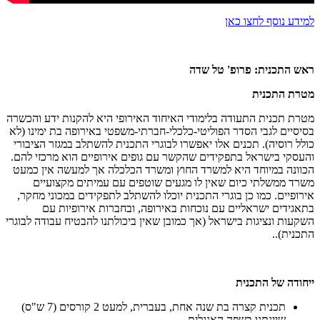
למידע נוסף לחצו כאן
ראש התכנית: פרופ' טל שדה
מטרת התכנית
מטרת תכנית התעודה בלימודי האיחוד האירופי היא להקנות ידע והכשרה
בסיסיים לגבי הסדר הפוליטי-כלכלי-חברתי-משפטי באירופה בת ימינו (לא
כולל רוסיה). תכנים אלו יאפשרו לבוגרי התכנית להשתלב במגזר הציבורי
והעסקי בישראל בתפקידים שהקשר עם גופים אירופיים הוא מרכזי להם.
הכוונה במיוחד היא למשרד החוץ ומשרד הכלכלה אך למעשה אין כמעט
משרד ממשלתי כיום שאין לו מגעים שוטפים עם עמיתים מקצועיים
אירופיים. כמו כן בוגרי התכנית יוכלו להשתלב לתפקידים במכוני מחקר,
בתאגידים ישראליים עם נוכחות באירופה, ובחברות אירופיות עם
השקעות ונציגות בישראל (אך כמובן שאין ביכולתנו להבטיח עבודה לבוגרי
התכנית)..
ייחודה של התכנית
תכנית קצרה בת שנה אחת, בעברית, למעט 2 קורסים (7 ש"ס)
שיינתנו בשפה האנגלית.