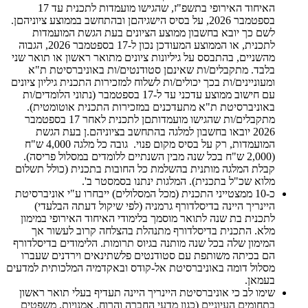
האיחוד האירופי בתשפ"ז, שהגישו מועמדות לתכנית עד 17
בספטמבר 2026, על בסיס הישגיהםן ובהתחשב בממוצע ציוניהםן.
לשם כך יובא בחשבון ממוצע הציונים בעת הגשת המועמדות
לתכנית, או הממוצע המעודכן נכון ל-17 בספטמבר 2026, הגבוה
מהשניים, בהתבסס על גיליונות ציונים מתואר ראשון או תואר שני
בלבד. מתקבלים/ות שאינםן סטודנטים/ות באוניברסיטת ת"א
ומעוניינים/ות בכך יכולים/ות לשלוח למזכירות התכנית גיליון ציונים
עם חישוב ממוצע עדכני עד ל-17 בספטמבר (נתוני הלומדים/ות
באוניברסיטת ת"א מתעדכנים במזכירות התכנית אוטומטית).
מתקבלים/ות שהגישו מועמדותםן לתכנית לאחר 17 בספטמבר
2026 יובאו בחשבון למלגה בהתחשב בציוניהם.ן בעת הגשת
המועמדות, רק על בסיס מקום פנוי. גובה כל מלגה 4,000 ש"ח
(2,000 ש"ח בכל שנה מבין השנתיים ללומדים במסלול פריסה).
קבלת המלגה מותנית בהשלמת כל החובות בתכנית (כולל תשלום
מלוא שכ"ל בתכנית). המלגות ינתנו בסמסטר ב'.
כ-10 ממצטייני התכנית (מכל המסלולים) ייבחרו ע"י אוניברסיטת
היינריך היינה בדיסלדורף גרמניה (לפי שיקול דעתה הבלעדי)
לתכנית בת שנה לתואר מוסמך בלימודי האיחוד האירופי במימון
מלא. התכנית בדיסלדורף מתנהלת בהצלחה קרוב לעשור אך
המימון שלה בכל שנה מותנה בגיוס תרומות. הלימודים בדיסלדורף
הם בכיתה משותפת עם סטודנטים פלשתינאים וירדנים שעברו
מסלול דומה באוניברסיטת אל-קודס ובאקדמיה המלכותית למדעים
בעמאן.
שימו לב כי אוניברסיטת היינריך היינה תעדיף בעלי תואר ראשון
בתחומים העיוניים (כגון מדעי החברה והרוח, אמנויות, משפטים