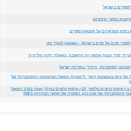
לסקרים בישראל
היענות בסקרי אינטרנט
יסיון המראינים על תוצאות סקרים
לסקרי פנים אל פנים בישראל - השוואה לאורך זמן
יית 'סדר הצגת אפשרויות התשובה' בשאלת 'זהות פוליטית'
נטרנטי הסתברותי, היחידי במדינת ישראל
של גיוס באמצעות דואר, לייצוגיות הפאנל האינטרנטי ההסתברותי של
ן
בין איסוף נתונים טלפוני, לבין איסוף נתונים במילוי עצמי בקרב הפאנל
טי ההסתברותי של מכון כהן: המקרה של מחקר הבחירות INES