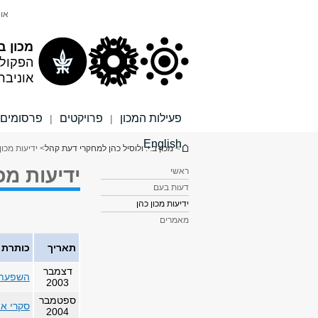
תוכן
תפריט
אונ
עליון
ראשי
מכון ב
הפקול
אוניבר
פעילות המכון
פרויקטים
פרסומים
|
|
English
הינך נמצא כאן
>
מכון ב.י. ולוסיל כהן למחקרי דעת קהל
> ידיעות מכון
ידיעות מכו
ראשי
דעות בעם
ידיעות מכון כהן
מאמרים
תאריך
כותרת
דצמבר
השפעת 
2003
ספטמבר
סקרי א
2004