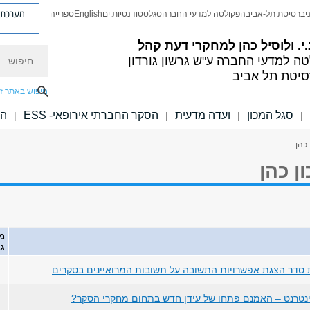
מערכת פ
יברסיטת תל-אביב
הפקולטה למדעי החברה
סגל
סטודנטיות.ים
English
ספרייה
.י. ולוסיל כהן למחקרי דעת קהל
חיפוש
טה למדעי החברה
ע"ש גרשון גורדון
סיטת תל אביב
חיפוש באתר ז
סגל המכון
ועדה מדעית
הסקר החברתי אירופאי- ESS
הפ
|
|
|
|
 כהן
ן כהן
מ
גי
סדר הצגת אפשרויות התשובה על תשובות המרואיינים בסקרים
ינטרנט – האמנם פתחו של עידן חדש בתחום מחקרי הסקר?