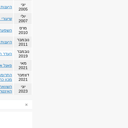
יוני
היענות 
2005
יולי
שיעורי 
2007
מרס
השפעת נ
2010
נובמבר
היענות 
2011
נובמבר
העדר הט
2019
מאי
פאנל אי
2021
דצמבר
התרומה 
2021
מכון כה
יוני
השוואה 
2023
האינטרנ