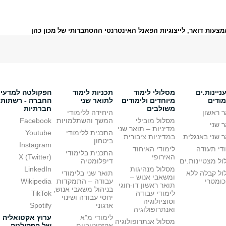
צעות דואר, לייצוגיות הפאנל האינטרנטי ההסתברותי של מכון כהן
יינות.ים
מסלולי לימוד
תכניות לימוד
הפקולטה למדעי
מודים
מיוחדים ולימודים
לתואר שני
החברה - רשתות
משולבים
חברתיות
 ראשון
היחידה ללימודי
מסלול מובילי
המשך והשתלמויות
Facebook
 שני
מדיניות – תואר שני
התכנית ללימודי
Youtube
 שני באנגלית
במדיניות ציבורית
ביטחון
Instagram
די תעודה
לימודי האיחוד
התכנית בלימודי
האירופי
X (Twitter)
ל מצטיינות.ים
דיפלומטיה
מסלול מנהיגות
LinkedIn
ול קבלה ללא
תואר שני בלימודי
ומשאבי אנוש –
כומטרי
עבודה – התמקדות
Wikipedia
תואר ראשון דו-חוגי
בניהול משאבי אנוש,
לימודי עבודה
TikTok
יחסי עבודה ושינוי
וסוציולוגיה
ארגוני
Spotify
ואנתרופולוגיה
לימודי מ"א
ערוץ אקטואליה
מסלול אנתרופולוגיה
אקזקוטיביים
של הפקולטה