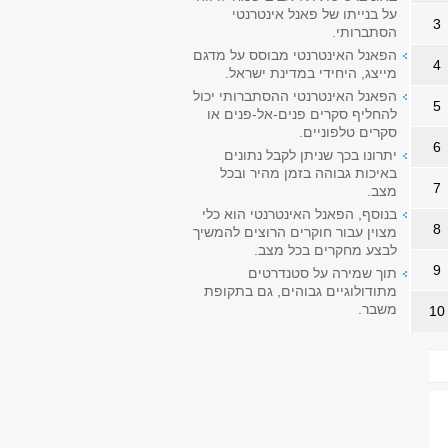
על בנייתו של פאנל אינטרנטי
3
הסתברותי.
הפאנל האינטרנטי מבוסס על מדגם
4
מייצג, היחידי במדינת ישראל.
הפאנל האינטרנטי ההסתברותי יכול
5
להחליף סקרים פנים-אל-פנים או
סקרים טלפוניים.
6
יתרונו בכך שניתן לקבל נתונים
באיכות גבוהה בזמן מהיר ובכל
7
מצב.
בנוסף, הפאנל האינטרנטי הוא כלי
8
מצוין עבור חוקרים הרוצים להמשיך
לבצע מחקרים בכל מצב.
9
תוך שמירה על סטנדרטים
מתודולוגיים גבוהים, גם בתקופת
משבר.
10