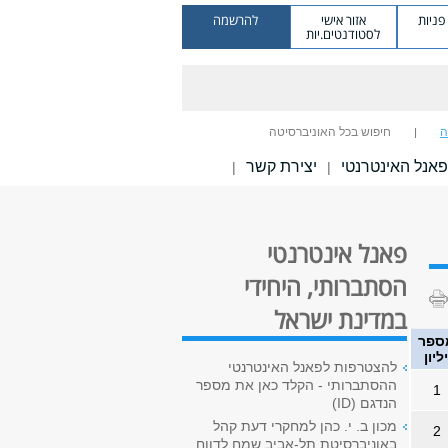
ניות
אזור אישי
להרשמה
לסטודנטים.יות
ה
חיפוש בכל האוניברסיטה
אנל האינטרנטי
יצירת קשר
|
|
פאנל אינטרנטי
הסתברותי, היחידי
במדינת ישראל
ספר
ליון
להצטרפות לפאנל האינטרנטי
ההסתברותי - הקלד כאן את מספר
1
הנדגם (ID)
מכון ב. י. כהן למחקרי דעת קהל
2
באוניברסיטת תל-אביב שמח לדווח