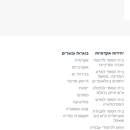
יחידות אקדמיות
בוגרות ובוגרים
בית הספר ללימודי
אקדמיה
חברה ומדיניות
אקטיביזם
בית הספר למדע
בכירות.ים
המדינה, ממשל
ויחסים בינלאומיים
הייטק וסייבר
בית הספר לכלכלה
יזמות
ע"ש איתן ברגלס
כספים
בית הספר למדעי
פוליטיקה
הפסיכולוגיה
צבא ומשטרה
בית הספר לעבודה
סוציאלית ע"ש בוב
תקשורת ומדיה
שאפל
החוג ללימודי עבודה