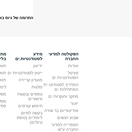
התרומה של גיוס באמ
הפקולטה למדעי
מידע
מתענ
החברה
לסטודנטיות.ים
בלי
אודות
ידיעון
תואר
פורטל
ייעוץ לסטודנטיות.ים
תואר
הסטודנטיות.ים
מועדון קריירה
תואר
המדריך לסטודנט.ית
מלגות
לימו
המתחילות.ים
טפסים ובקשת
מסלו
מחקר וחוקרות.ים
אישורים
מסל
יזכור
חיפוש קורסים
פסי
אודיטוריום בר שירה
בקשה לסיום
שבוע הנשים
לימודים (טופס
טיולים)
הספרייה למדעי
החברה ע"ש