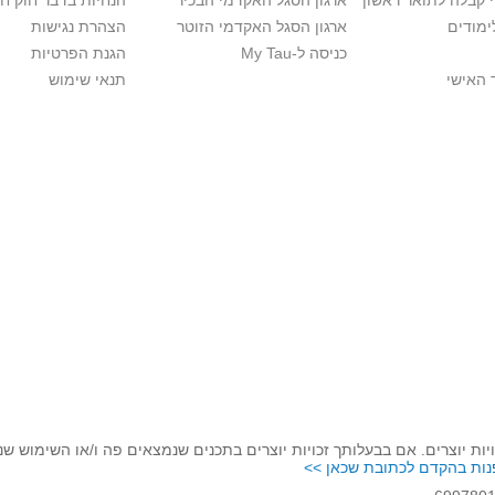
י קבלה לתואר ראשון
ארגון הסגל האקדמי הבכיר
הנחיות בדבר חוק ח
ימודים
ארגון הסגל האקדמי הזוטר
הצהרת נגישות
כניסה ל-My Tau
הגנת הפרטיות
 האישי
תנאי שימוש
יות יוצרים. אם בבעלותך זכויות יוצרים בתכנים שנמצאים פה ו/או השימוש ש
נות בהקדם לכתובת שכאן >>