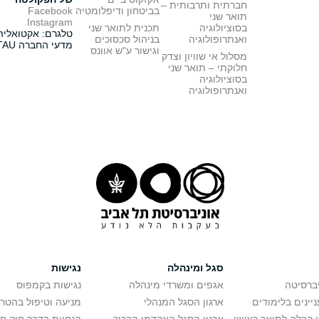
חברתית ותרבותית –
בביטחון ודיפלומטיה
Facebook
תואר שני
Instagram
בסוציולוגיה
תכנית לתואר שני
טלגרם: אקטואליה
ואנתרופולוגיה
בניהול סכסוכים
מדעי החברה TAU
וגישור ע"ש אוונס
מסלול אי שוויון וצדק
חלוקתי – תואר שני
בסוציולוגיה
ואנתרופולוגיה
סגל ומינהלה
נגישות
יברסיטה
אגפים ומשרדי מינהלה
נגישות בקמפוס
יינים בלימודים
ארגון הסגל המנהלי
מניעה וטיפול בהטר