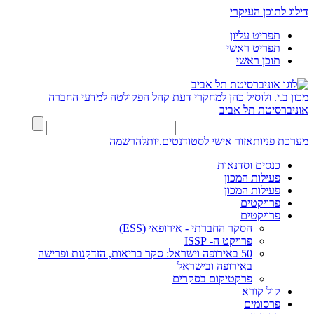
דילוג לתוכן העיקרי
תפריט עליון
תפריט ראשי
תוכן ראשי
מכון ב.י. ולוסיל כהן למחקרי דעת קהל
הפקולטה למדעי החברה
אוניברסיטת תל אביב
מערכת פניות
אזור אישי לסטודנטים.יות
להרשמה
כנסים וסדנאות
פעילות המכון
פעילות המכון
פרויקטים
פרויקטים
הסקר החברתי - אירופאי (ESS)
פרויקט ה- ISSP
50 באירופה וישראל: סקר בריאות, הזדקנות ופרישה
באירופה ובישראל
פרקטיקום בסקרים
קול קורא
פרסומים