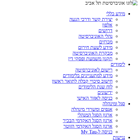
מידע כללי
יצירת קשר ודרכי הגעה
אלפון
דרושים
נהלי האוניברסיטה
מכרזים
מידע לשעת חירום
מבקרת האוניברסיטה
תקנון משמעת ופסקי דין
לימודים
רישום לאוניברסיטה
מידע למתעניינים בלימודים
חישוב סיכויי קבלה לתואר ראשון
לוח שנת הלימודים
ידיעונים
כניסה לאזור האישי
סגל ומינהלה
אגפים ומשרדי מינהלה
ארגון הסגל המנהלי
ארגון הסגל האקדמי הבכיר
ארגון הסגל האקדמי הזוטר
כניסה ל-My Tau
נגישות