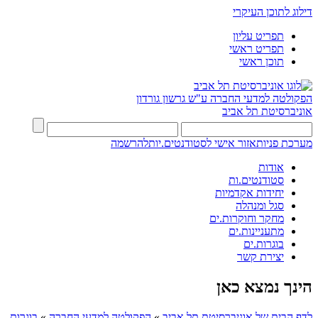
דילוג לתוכן העיקרי
תפריט עליון
תפריט ראשי
תוכן ראשי
הפקולטה למדעי החברה
ע"ש גרשון גורדון
אוניברסיטת תל אביב
מערכת פניות
אזור אישי לסטודנטים.יות
להרשמה
אודות
סטודנטים.ות
יחידות אקדמיות
סגל ומנהלה
מחקר וחוקרות.ים
מתעניינות.ים
בוגרות.ים
יצירת קשר
הינך נמצא כאן
לדף הבית של אוניברסיטת תל אביב
»
הפקולטה למדעי החברה
»
בוגרות