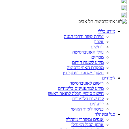
מידע כללי
יצירת קשר ודרכי הגעה
אלפון
דרושים
נהלי האוניברסיטה
מכרזים
מידע לשעת חירום
מבקרת האוניברסיטה
תקנון משמעת ופסקי דין
לימודים
רישום לאוניברסיטה
מידע למתעניינים בלימודים
חישוב סיכויי קבלה לתואר ראשון
לוח שנת הלימודים
ידיעונים
כניסה לאזור האישי
סגל ומינהלה
אגפים ומשרדי מינהלה
ארגון הסגל המנהלי