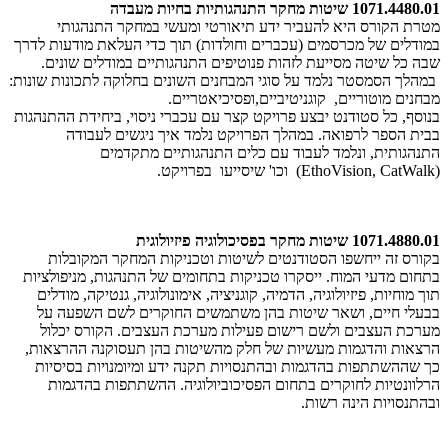
1071.4480.01 שיטות מחקר התנהגותיות בחיות מעבדה
מטרת הקורס היא להעביר ידע תיאורטי ומעשי במחקר התנהגותי
במודלים של מכרסמים (עכברים וחולדות) תוך כדי העלאת מודעות לדרך
שבה כל שיטה מסייעת לזהות פנוטיפים התנהגותיים במודלים שונים.
במהלך הסמסטר נלמד על סוגי המבחנים השונים בחלוקה לתכונות שונות:
מבחנים מוטוריים, קוגניטיביים,ופסיכיאטריים.
בנוסף, כל סטודנט יבצע פרויקט קצר עם עכברי ניסוי, ביחידת ההתנהגות
בבית הספר לרפואה. במהלך הפרויקט נלמד איך ניגשים לעבודה
התנהגותית, ונלמד לעבוד עם כלים התנהגותיים מתקדמים
(EthoVision, CatWalk) וכו' שיסייעו בפרויקט.
1071.4880.01 שיטות מחקר בפסיכולוגיה פיזיולוגית
בקורס זה ייחשפו הסטודנטים לשיטות וטכניקות המחקר המקובלות
בתחום מדעי המוח. ייסקרו טכניקות בתחומים של התנהגות, מניפולציות
תוך מוחיות, פיזיולוגיה, הדמיה, קוגניציה, אימונולוגיה, גנטיקה, מודלים
בבעלי חיים, ושאר שיטות בהן משתמשים החוקרים לשם השפעה על
מערכת העצבים ולשם רישום פעילות מערכת העצבים. הקורס יכלול
הרצאות והדגמות מעשיות של חלק מהשיטות בהן תעסוקנה ההרצאות,
כך שההשתתפות בהדגמות ובהתנסויות תקנה ידע ומיומנויות בסיסיות
הרלוונטיות לחוקרים בתחום הפסיכוביולוגיה. ההשתתפות בהדגמות
ובהתנסויות הינה רשות.