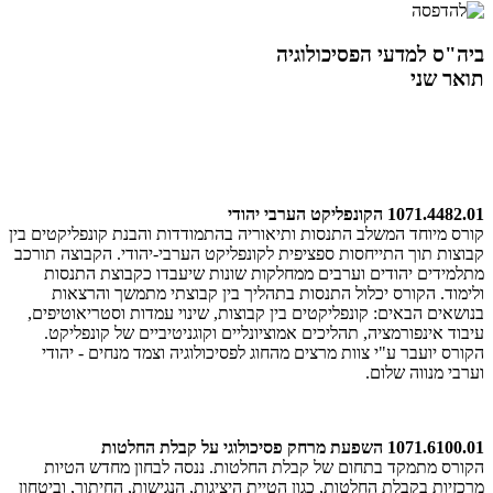
ביה"ס למדעי הפסיכולוגיה
תואר שני
1071.4482.01 הקונפליקט הערבי יהודי
קורס מיוחד המשלב התנסות ותיאוריה בהתמודדות והבנת קונפליקטים בין
קבוצות תוך התייחסות ספציפית לקונפליקט הערבי-יהודי. הקבוצה תורכב
מתלמידים יהודים וערבים ממחלקות שונות שיעבדו כקבוצת התנסות
ולימוד. הקורס יכלול התנסות בתהליך בין קבוצתי מתמשך והרצאות
בנושאים הבאים: קונפליקטים בין קבוצות, שינוי עמדות וסטריאוטיפים,
עיבוד אינפורמציה, תהליכים אמוציונליים וקוגניטיביים של קונפליקט.
הקורס יועבר ע"י צוות מרצים מהחוג לפסיכולוגיה וצמד מנחים - יהודי
וערבי מנווה שלום.
1071.6100.01 השפעת מרחק פסיכולוגי על קבלת החלטות
הקורס מתמקד בתחום של קבלת החלטות. ננסה לבחון מחדש הטיות
מרכזיות בקבלת החלטות, כגון הטיית היציגות, הנגישות, החיתוך, וביטחון