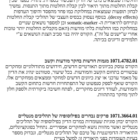
החלטות שנמצאים בלבו של הדיון העכשווי בספרות. נתחיל בפער שבין
קבלת החלטות מתוך תיאור לבין קבלת החלטות מתוך התנסות. נמשיך
לבחון תופעות שנמצאות במחלוקת כמו פחד מהפסד והיפוך העדפות
(decoy effects). בנוסף נעסוק בבסיס העצבי של תהליכי קבלת החלטות
ונתייחס לתיאורית ה- somatic-marker וכן למספר נושאים שנויים
במחלוקת כמו החלטות בלתי מודעות (האם מקבלים החלטות יותר טובות
אחרי ש"ישנים על זה"). הקורס יהיה בנוי סביב הצגת הנושאים ע"י
תלמידים ודיונים בכיתה.
1071.4782.01 מגמות חדשות בחקר מודעות וקשב
הקורס עוסק בכיוונים תאורטיים חדשים, חידושים מתודולוגיים ומחקרים
עכשוויים בתחום הקשב והמודעות. בכל שיעור, סטודנט ינהיג את הדיון
על מאמר עדכני או יציג כיוונים חדשים למחקר וממצאים ממחקרים אלו.
הקורס שואף לספק סנפשוט של התפתחויות חדשות בתחום הקשב
והמודעות, לעודד דיונים מחקריים , לפתח חשיבה ביקורתית ולספק חלון
לתוך מחקר בהתהוות.
1071.3664.01 פרקים נבחרים בפילוסופיה של תהליכים מנטליים
הקורס יבחן סוגיות שעומדות במרכז הדיון בפילוסופיה של תהליכים
מנטליים ואשר מהוות נושא למחקרים אמפיריים. נתחיל בפונקציונליזם,
התיאוריה הדומיננטית על טיבם של תהליכים מנטליים, ונבדוק מספר
בעיות העומדות בפני תיאוריה זו: למשל בעיית