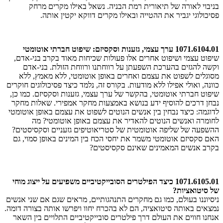
בניבוי לאורה של תיאורית רמת הבניה. נשאל באילו מקרים מרחק
פסיכולוגי יגביר את ההטייה ובאילו מקרים דווקא יקטין אותה.
1071.6104.01 ערך עצמי, גזענות וסקסיזם: שיפוט חברתי אוטומטי
שיפוט עצמי ושיפוט אחרים אלו פעולות שכיחות מאוד בקרב בני-אדם,
וקשה להגזים בהערכת השפעתן על רווחתנו ורווחת הזולת. בני-אדם
מסוגלים לשפוט את עצמם ואחרים באופן אוטומטי, ללא מאמץ, ללא
כוונה, ואולי אפילו ללא מודעות. בקורס זה, נלמד כיצד פסיכולוגים חוקרים
שיפוט חברתי אוטומטי, בהקשר של ערך עצמי, גזענות וסקסיזם. כמו כן,
נבחן דרכים להוסיף ידע בנושא באמצעות מחקר אמפירי. שאלות מחקר
לדוגמה: כיצד נבחין בין אנשים הנוטים לשפוט את עצמם באופן אוטומטי
לחומרה ואנשים הנוטים להאדיר את עצמם באופן אוטומטי? מה
ההשפעה של שליפה אוטומטית של סטריאוטיפים גזעניים וסקסיסטים?
האם סקסיזם אוטומטי משמר את יחסי הכח בין המינים באופן סמוי, גם
בקרב אנשים המאמינים שאינם סקסיסטים?
1071.6105.01 כיצד הפילטרים הסובייקטיביים משפיעים על ייצוג מוחי
של סיטואציות?
ניסיוננו בעולם, כמו גם מחקרים התנהגותיים, מראים שגם אם שני אנשים
נמצאים באותה סיטואציה, הם לא בהכרח יחוו ויפרשו אותה בצורה דומה.
אנחנו חווים את העולם דרך פילטרים סובייקטיביים התלויים בין השאר