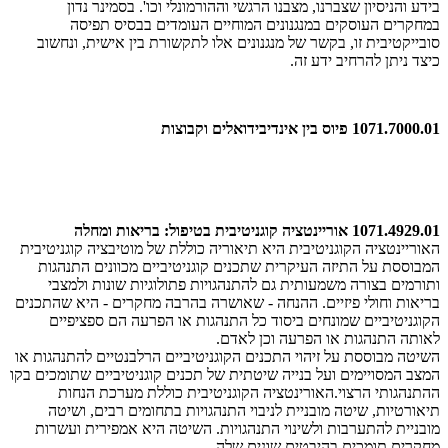
בידע והניסיון שצברנו, מצבנו הרגשי וההורמונלי וכו'. בסמינר נדון
במחקרים העוסקים במנגנונים המוחיים העומדים בבסיס תפיסה
סובייקטיבית זו, בקשר של מנגנונים אלו לתקשורת בין אישית, ונחשוב
כיצד ניתן להרחיב ידע זה.
1071.7000.01 פיוס בין אינדיבידואלים וקבוצות
1071.4929.01 אוריינטציה קוגניטיבית בטיפול: בריאות ומחלה
האוריינטציה הקוגניטיבית היא תיאוריה כוללת של מוטיבציה קוגניטיבית
המבוססת על התיזה העיקרית שתכנים קוגניטיביים מכוונים התנהגות
ותורמים בצורה משמעותית גם להתנהגויות פתולוגיות שונות ולמצבי
בריאות וחולי פיזיים. ההנחה - שאושרה בהרבה מחקרים - היא שהתכנים
הקוגניטיביים שמונחים ביסוד כל התנהגות או הפרעה הם ספציפיים
לאותה התנהגות או הפרעה וכן לאדם.
השיטה מבוססת על זיהוי התכנים הקוגניטיביים הרלבנטיים להתנהגות או
המצב המסויימים ועל בנייה שיטתית של תכנים קוגניטיביים שתומכים בקו
ההתנהגותי הרצוי.האורינטציה הקוגניטיבית כוללת מערכת הנחות
תיאורטיות, שיטה מובניית לניבוי התנהגויות בתחומים רבים, ושיטה
מובניית להתערבות ולשינוי התנהגויות. השיטה היא אמפירית ועשרות
מחקרים תומכים בהיבטים שונים שלה.