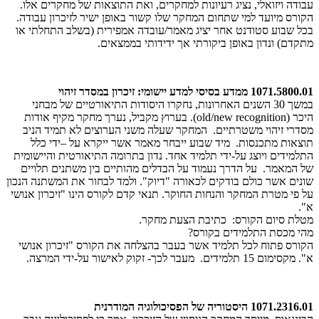
עבודה ויזואלי, נציג רעיונות למחקרים, ואת התוצאות של מחקרים אלו.
הקורס מיועד למי שתחום המחקר שלו קשור באופן ישיר לזיכרון עבודה.
בכל שבוע סטודנט אחר יציג מאמר/עובדה אמפירית (בשלב התחלתי או
מתקדם) ונדון באופן ביקורתי אך ידידותי בממצאים.
1071.5800.01 ממדע בסיסי למדע יישומי: זיכרון במסדר זיהוי
במשך 30 השנים האחרונות, נחקרו היסודות התיאורטיים של מבחני
היכר (old/new recognition). בערוץ מקביל, נערך מחקר מקיף אודות
מסדרי זיהוי משטרתיים. המחקר שעלה משני הערוצים לא תמיד הניב
תוצאות מתכנסות. מיד שבוע ייבחר מאמר אשר ייקרא על –ידי כלל
התלמידים ויוצג על-ידי תלמיד אחד. נדון בתרומה התיאורטית והיישומית
של המאמר. על הדרך נעמוד על הבדלים מהותיים בין משתנים תלויים
שונים אשר כולם בודקים לכאורה "דיוק". ולמד לבחור את המשתנה הנכון
על פי מטרת המחקר והנחות החוקר. תנאי קדם לקורס הינו "זיכרון אנושי
א".
מטלת סיום הקורס: כתיבת הצעת מחקר.
מהי מכסת התלמידים בקורס?
​הקורס פתוח לכל תלמיד אשר בעבר בהצלחה את הקורס "זיכרון אנושי
א". מקסימום 15 תלמידים. מעבר לכך- זקוק לאישור על-ידי המרצה.
1071.2316.01 היסטוריה של הפסיכולוגיה המודרנית