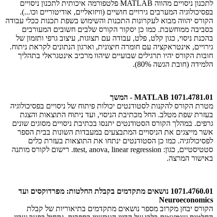
לתכנון ניסויים מהווה MATLAB פלטפורמה איכותית לתכנון ניסויים
בפסיכולוגיה המערבים גירויים חושיים (וויזואליים, אודיטוריים וכו...).
הקורס יהווה מבוא לעקרונות התכנות והשימוש בשפת תכנות ככלי עבודה
בסביבה ממוחשבת. כמו כן יסקור הקורס שלבים חשובים המעורבים
בהכנת ניסוי, כגון קלט, פלט, עבודה עם תצוגות, עיצוב גרפי ותזמון של
גירויים, אינטראקציה עם חומרה חיצונית, וארגון הנתונים לקראת ניתוח.
חובות הקורס יהיו תרגילים שבועיים שיהוו מרכיב אינטגראלי בתהליך
הלמידה (חובת הגשה 80%).
1071.4781.01 MATLAB - המשך
מטרת הקורס להקנות לסטודנטים יכולות פיתוח של ניסויים בפסיכולוגיה
בעזרת שפת מטלב. החל מכתיבת הניסוי, ועד ניתוח התוצאות והצגת
גרפים. במהלך הקורס הסטודנטים יתנסו בכתיבת ניסויים מסוגים שונים
אשר מייצגים את הניסויים המתבצעים במעבדות השונות בבית הספר
לפסיכולוגיה. כמו כן הסטודנטים ינתחו את התוצאות בעזרת כלים
סטטיסטיים, כגון: ttest, anova, linear regression. רישום לקורס מותנה
באישור המרצה.
1071.4760.01 נושאים מתקדמים בקבלת החלטות: מפרדוקסים ועד
Neuroeconomics
הקורס יבחן מקרוב מספר נושאים מתקדמים בתיאוריות של קבלת