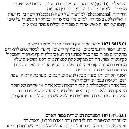
הקוואליה (qualia)וארגומנט הספקטרום ההפוך, וטבעם של ייצוגים
מנטליים. לאחר מכן נעסוק באבחנה בין מודעות
חווייתית (phenomenal) למודעות של גישה (access)והקשר בין מודעות
ויזואלית לקשב ממוקד. לסיום נדון בתיאוריה ובמחקר האמפירי על טיבו
וקיומו של רצון חופשי, אחריות מוסרית ויכולת פעולה עצמאית.
1071.5615.01 מדעי המוח הקוגניטיביים: בין מחקר ליישום
״מדעי המוח הקוגניטיביים- בין מחקר לישום״ מיועד לסטודנטים לתארים
מתקדמים מבית ספר סגול למדעי המוח, פסיכולוגיה קוגניטיבית והמסלול
לקוגניציה ומוח. הקורס מבקש לתת לסטודנטים רקע בנושאים שלא
מכוסים במסגרת קורסי החובה של בתי הספר אך הם בעלי חשיבות
מכרעת במדעים הקוגניטיביים.
השנה הקורס יתן מעיין מבוא לנושאים הבאים: מערכת הראיה, שפה,
רגש, תפישת עצמי וניורומודולציה.
בכל אחד מהאשכולות ניתנת הרצאת מבוא אחת או שתיים של חוקר
מהאקדמיה ולאחר מכן הרצאה של נציג מהתעשיה שמדגים כיצד
ההשכלה שרוכשים הסטודנטים יכולה להשתלב בעולם החוץ אקדמי.
1071.4756.01 המערכת המוטורית במוח האדם
המערכת המוטורית בבעלי חיים (ובבני אדם בפרט) מאפשרת
אינטראקציה עם הסביבה ועל ידי כך הגדלה של סיכויי השרידות (בריחה