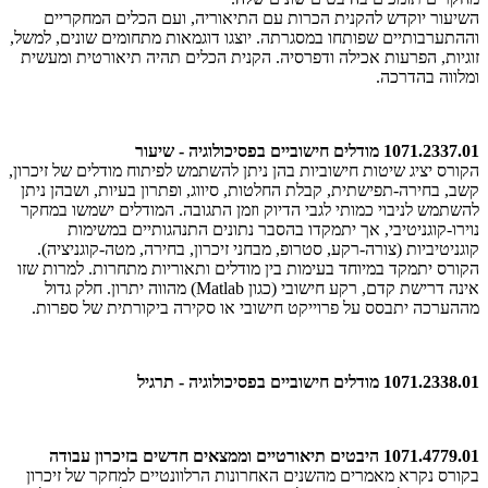
השיעור יוקדש להקנית הכרות עם התיאוריה, ועם הכלים המחקריים
וההתערבותיים שפותחו במסגרתה. יוצגו דוגמאות מתחומים שונים, למשל,
זוגיות, הפרעות אכילה ודפרסיה. הקנית הכלים תהיה תיאורטית ומעשית
ומלווה בהדרכה.
1071.2337.01 מודלים חישוביים בפסיכולוגיה - שיעור
הקורס יציג שיטות חישוביות בהן ניתן להשתמש לפיתוח מודלים של זיכרון,
קשב, בחירה-תפישתית, קבלת החלטות, סיווג, ופתרון בעיות, ושבהן ניתן
להשתמש לניבוי כמותי לגבי הדיוק וזמן התגובה. המודלים ישמשו במחקר
נוירו-קוגניטיבי, אך יתמקדו בהסבר נתונים התנהגותיים במשימות
קוגניטיביות (צורה-רקע, סטרופ, מבחני זיכרון, בחירה, מטה-קוגניציה).
הקורס יתמקד במיוחד בעימות בין מודלים ותאוריות מתחרות. למרות שזו
אינה דרישת קדם, רקע חישובי (כגון Matlab) מהווה יתרון. חלק גדול
מההערכה יתבסס על פרוייקט חישובי או סקירה ביקורתית של ספרות.
1071.2338.01 מודלים חישוביים בפסיכולוגיה - תרגיל
1071.4779.01 היבטים תיאורטיים וממצאים חדשים בזיכרון עבודה
בקורס נקרא מאמרים מהשנים האחרונות הרלוונטיים למחקר של זיכרון