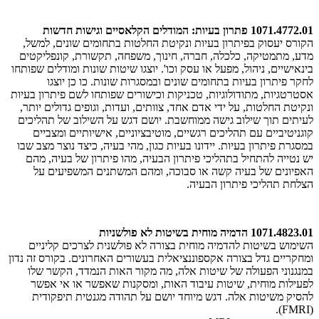
1071.4772.01 פתרון בעיות: המודלים הקלאסיים וגישות חדשות
הקורס יעסוק בפיתרון בעיות ונקיטת החלטות בתחומים שונים, למשל,
מדע, מתמטיקה, כלכלה, חברה, חינוך, משפחה, תקשורת, קונפליקטים
בינאישיים, ניהול, מפעל או עסק וכו'. יוצגו שיטות שונות ומודלים שפותחו
לחקר פיתרון בעיות בתחומים שונים ובמסגרות שונות. כו כן יוצגו
אסטרטגיות, מתודולוגיות, טכניקות וכישורים שפותחו לשם פיתרון בעיות
ונקיטת החלטות, על ידי אדם אחד, צוותים, ועדות, וגופים גדולים יותר,
לעיתים תוך שילוב גישה ממוחשבת. יושם דגש על השילוב של תהליכים
קוגניטיביים עם תהליכים רגשיים, מוטיבציוניים, אישיותיים ומצביים
במסגרת פיתרון בעיות. יידונו בעיות כגון, מהי בעיה, כיצד נוצר מצב שבו
יש נטייה להתחיל בתהליכי פיתרון הבעיה, מהו פיתרון של בעיה, מהם
האפיונים של בעיה קשה או סבוכה, ומהם המשתנים המשפיעים על
הצלחת תהליכי פיתרון הבעיה.
1071.4823.01 הדמיה מוחית בשיטות לא פולשניות
השימוש בשיטות להדמיה מוחית בצורה לא פולשנית לצרכים קליניים
ומחקריים גדל בצורה אקספוננציאלית בעשורים האחרונים. בקורס זה נדון
במנגנוני הפעולה של שיטות אלה, מה מקור האות הנמדד, הקשר שלו
לפעילות מוחית, שיטות עיבוד האות, ומסקנות שאפשר או אי אפשר
להסיק משיטות אלה. דגש מיוחד יושם על תהודה מגנטית תיפקודית
(FMRI).