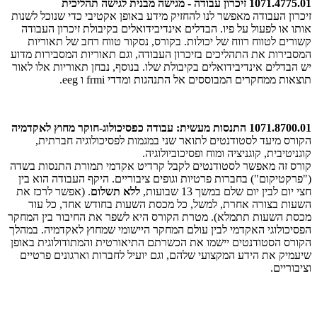
1071.4775.01 זיכרון עבודה - מגישה מבנית לגישה תהליכית
זיכרון העבודה מאפשר לנו להחזיק מידע באופן אקטיבי כדי שנוכל לשנות
אותו או לפעול על פיו. הבדלים אינדיבידואלים בקיבולת זיכרון העבודה
קשורים לטווח רווח של יכולות. בקורס, נסקור טווח רחב של תאוריות
המסבירות את התהליכים בזיכרון העבודה, וגם תאוריות המסבירות מדוע
יש הבדלים אינדיבידואלים בקיבולת שלו. בנוסף, נבחן תאוריות אלו לאור
תוצאות ממחקרים המבוססים אל התנהגות ומדדי frmi ו eeg.
1071.8700.01 התנסות מעשית: עבודה כפסיכולוג-חוקר מחוץ לאקדמיה
הקורס מיעד לסטודנטים לתואר שני במגמות לפסיכולוגיה חברתית,
קוגניטיבית, קוגניציה ומוח ופסיכוביולוגיה.
קורס זה מאפשר לסטודנטים לקבל קרדיט אקדמי תמורת התנסות בשדה
("פרקטיקום") בחברות פרטיות וגופים ציבוריים. היקף העבודה הוא בין
חצי יום לבין יום שלם במשך 13 שבועות,
ללא
תשלום
.
)
אפשר לרכז את
השעות בצורה אחרת, למשל, כל מכסת השעות בחודש אחד, כל עוד
מכסת השעות תתמלא). מטרת הקורס היא לשפר את החיבור בין המחקר
הפסיכולוגי האקדמי לבין עולם המחקר היישומי שמחוץ לאקדמיה
.
במהלך
הקורס הסטודנטים יישמו את הכשרתם התיאורטית והמתודולוגית באופן
שיעמיק את הידע המקצועי שלהם, וגם יועיל לחברות וארגונים פרטיים
וציבוריים.