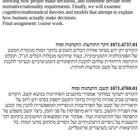
showing how people make decisions, and sometime deviate from
normative/rationality requirements. Finally, we will examine
cognitive/mathematical theories and models that attempt to explain
how humans actually make decisions.
Final assignment: course work.
1071.4737.01 חקר התודעה: התנהגות ומוח
הקורס יתן ידע בסיסי אודות הכלים השונים בחקר המוח מנקודת המבט
של הפסיכולוגיה הקוגניטיבית. בעוד שיודגשו מגבלות הכלים הנ"ל, תובלט
התרומה הייחודית שלהם להבנת התיפקודים הקוגניטיביים ובעיקר להבנת
התהליכים של קשב ומודעות חזותית.
1071.4769.01 קשב: התנהגות ומוח
הקורס יתמקד במחקר אמפירי מהשנים האחרונות בנושא קשב. הקורס
מאורגן סביב סוגיות מרכזיות בחקר הקשב ויספק בסיס ידע רחב על
תיאוריות של קשב ועל הפרדיגמות הניסוייות המאפשרות להבין מה קובע
את הפניית הקשב, כיצד היא מתפרסת על פני הזמן, כיצד קשב משפיע על
התפיסה ועל ההתנהגות ועוד. אסקור את הממצאים החשובים בתחום תוך
הישענות על ניסויים התנהגותיים ועל ניסויים מתחום מדעי המוח. כל
ההרצאות יינתנו בשיעורים פרונטליים.