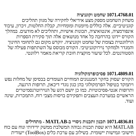
1071.4768.01 שחמט וקוגניציה
משחק השחמט מספק מצע אידיאלי לחקירה של מגוון תהליכים
קוגניטיביים. אלה כוללים מיומנות ומומחיות, קבלת החלטות, זיכרון, עיבוד
אינפורמציה, אינטואיציה, תכונות אישיות, ותהליכים לא מודעים. במהלך
הקורס יידונו בהרחבה כל אחד מנושאים אלה תוך סקירת הספרות
הרלוונטית בצומת של שחמט וקוגניציה. יוקדש מקום גם לתחומי החינוך
והמגדר ולמחקר נוירוקוגניטיבי. הקורס מבוסס על השתתפות פעילה של
הסטודנטים. לכל שיעור מוקצית חובת קריאת מאמר רלוונטי.
1071.4809.01 פסיכופרמקולוגיה
הקורס יעסוק בחקר המנגנונים המוחיים העומדים בבסיסן של מחלות נפש
ויתמקד בטיפול הפרמקולוגי בהן כגון נוגדי דיכאון, תרופות הרגעה,
ותרופות אנטי-פסיכוטיות. כמו כן יושם דגש על הנוירוטרנסמיטרים
הראשיים במערכת העצבים ותפקידם בויסות מצבי רוח, התמכרות, שינה
ועוד.
1071.4836.01 תכנון ותכנות ניסויי ב-MATLAB - מתחילים
MATLAB היא שפת תכנות גבוהה המשלבת ממשק ידידותי ונוח עם כוח
חישובי וגמישות יישומית. בשילוב עם ערכת כלים (ToolBox) ייעודית