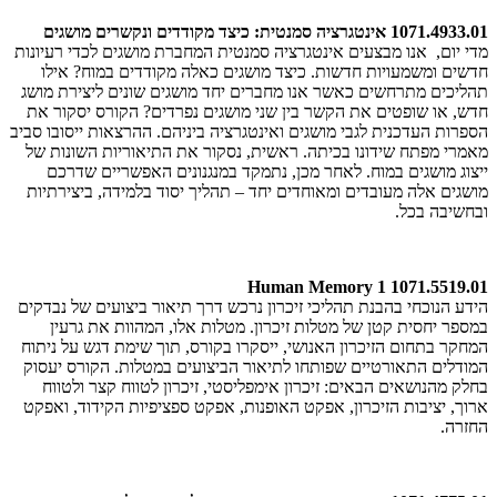
1071.4933.01 אינטגרציה סמנטית: כיצד מקודדים ונקשרים מושגים
מדי יום, אנו מבצעים אינטגרציה סמנטית המחברת מושגים לכדי רעיונות
חדשים ומשמעויות חדשות. כיצד מושגים כאלה מקודדים במוח? אילו
תהליכים מתרחשים כאשר אנו מחברים יחד מושגים שונים ליצירת מושג
חדש, או שופטים את הקשר בין שני מושגים נפרדים? הקורס יסקור את
הספרות העדכנית לגבי מושגים ואינטגרציה ביניהם. ההרצאות ייסובו סביב
מאמרי מפתח שידונו בכיתה. ראשית, נסקור את התיאוריות השונות של
ייצוג מושגים במוח. לאחר מכן, נתמקד במנגנונים האפשריים שדרכם
מושגים אלה מעובדים ומאוחדים יחד – תהליך יסוד בלמידה, ביצירתיות
ובחשיבה בכל.
1071.5519.01 Human Memory 1
הידע הנוכחי בהבנת תהליכי זיכרון נרכש דרך תיאור ביצועים של נבדקים
במספר יחסית קטן של מטלות זיכרון. מטלות אלו, המהוות את גרעין
המחקר בתחום הזיכרון האנושי, ייסקרו בקורס, תוך שימת דגש על ניתוח
המודלים התאורטיים שפותחו לתיאור הביצועים במטלות. הקורס יעסוק
בחלק מהנושאים הבאים: זיכרון אימפליסטי, זיכרון לטווח קצר ולטווח
ארוך, יציבות הזיכרון, אפקט האופנות, אפקט ספציפיות הקידוד, ואפקט
החזרה.