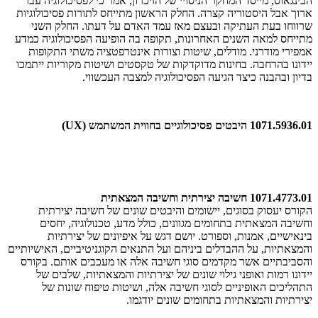
הבינגאוס, מייסד המחקר הניסויי של הזיכרון, אמר כי לפסיכולוגיה עבר
ארוך אבל היסטוריה קצרה. החלק הראשון מתייחס לתורות פסיכולוגיות
שרווחו בעת העתיקה ובעצם מאז עמד האדם על דעתו. החלק השני
מתייחס למאה השנים האחרונות, תקופה בה הופיעה הפסיכולוגיה כמדע
אמפירי מודרני. מודלים, שיטות וצורות אינטרפטציה משתי התקופות
יידונו בהרחבה. בחינות מדוקדקות של טקסטים ושיטות מקוריות ייתמכו
בדיון ובהבנה כיצד הגיעה הפסיכולוגיה למצבה העכשווי.​
1071.5936.01 היבטים פסיכולוגיים בחווית המשתמש (UX)
1071.4773.01 חשיבה יצירתית וחשיבה המצאתית
הקורס יעסוק בסוגים, יישומים והיבטים שונים של חשיבה יצירתית
וחשיבה המצאתית בתחומים מגוונים, כולל מדע, טכנולוגיה, יחסים
בינאישיים, אמנות, וספורט. יושם דגש על איפיונים של יצירתיות
והמצאתיות, על ההבדלים ביניהם ועל התנאים הקוגניטיביים, האישיותיים
והסביבתיים אשר מקדמים סוגי חשיבה אלה או מעכבים אותם. בקורס
יידונו רמות ואופני גילוי שונים של יצירתיות והמצאתיות, שלבים של
התהליכים האופיניים לסוגי חשיבה אלה, ושיטות טיפוח שונות של
יצירתיות והמצאתיות בתחומים שונים יודגמו.