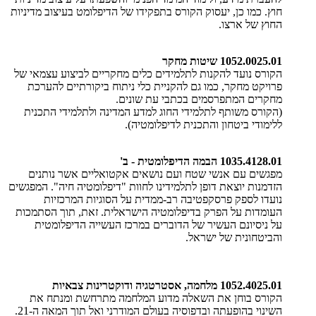
חוץ. כמו כן, יעסוק הקורס בתפקידו של הדיפלומט בעיצוב מדיניות
החוץ של ארצו.
1052.0025.01 שיטות מחקר
הקורס נועד להקנות לתלמידים כלים מחקריים לביצוע עצמאי של
פרויקט מחקר, כמו גם להקניית כלי ניתוח ביקורתיים להערכת
מחקרים המתפרסמים בכתבי עת שונים.
(הקורס משותף לתלמידי החוג למדע המדינה ולתלמידי התכנית
ללימודי ביטחון והתכנית לדיפלומטיה).
1035.4128.01 הבמה הדיפלומטית - ב'
מפגשים עם אנשי שטח ועם נושאים אקטואליים אשר נותנים
הזדמנות יוצאת דופן לתלמידינו לחוות "דיפלומטיה חיה". המפגשים
נועדו לספק פרסקפטיבה רב-ממדית על הסוגיות המרכזיות
העומדות על הפרק בדיפלומטיה הישראלית. זאת, תוך הסתמכות
על ניסיונם העשיר של הדוברים במרכז העשייה הדיפלומטית
והביטחונית של ישראל.
1052.4025.01 מלחמה, אסטרטגיה ודוקטרינות צבאיות
הקורס בוחן את השאלה מדוע המלחמה מתרחשת ומנתח את
השינוי בהופעתה ובדפוסיה בעולם המודרני ואל תוך המאה ה-21.