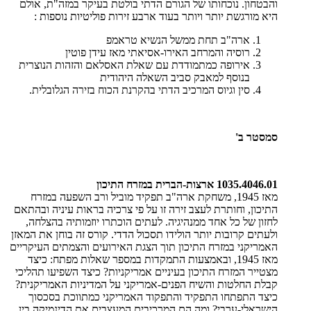
והבטחון. נוכחותו של הגורם הדתי בולטת בעיקר במזה"ת, אולם
היא מורגשת יותר ויותר בעוד ארבע זירות פוליטיות נוספות :
ארה"ב תחת ממשל הנשיא טראמפ
רוסיה והמרחב האירו-אסיאתי מאז עידן פוטין
אירופה כמתמודדת עם שאלת האסלאם והזהות הנוצרית
בנוסף למאבק סביב השאלה היהודית
סין וגיוס המרכיב הדתי בהקרנת הכוח בזירה הגלובלית.
סמסטר ב'
1035.4046.01 ארצות-הברית במזרח התיכון
מאז 1945, משחקת ארה"ב תפקיד מוביל ורב השפעה במזרח
התיכון, וחותרת לעצב זירה זו על פי צרכיה בראות עיניה ובהתאם
לחזון של כל אחד ממנהיגיה. לעתים הוכתרו יוזמותיה בהצלחה,
ולעתים קרובות יותר הולידו תסכול הדדי. קורס זה בוחן את המאזן
האמריקני במזרח התיכון תוך הצגת האירועים והצמתים העיקריים
מאז 1945, ובאמצעות התמקדות במספר שאלות מפתח: כיצד
מצטייר המזרח התיכון בעיניים אמריקניות? כיצד השפיעו תהליכי
קבלת החלטות והשיח הפנים-אמריקני על המדיניות האמריקנית?
כיצד התפתחו התפקיד והתפקוד האמריקני כמתווכת בסכסוך
הישראלי-ערבי? ומה הם המרכיבים המעצבים את הדינמיקה בין