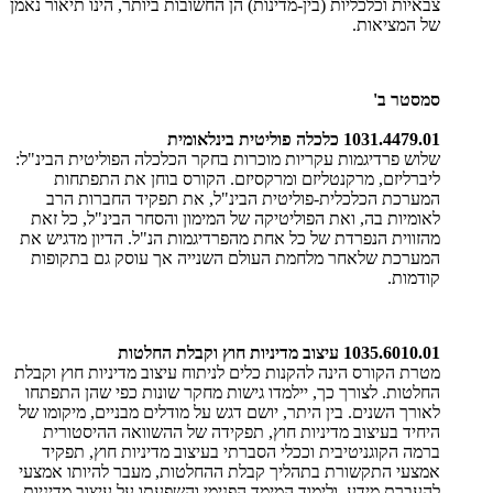
צבאיות וכלכליות (בין-מדינות) הן החשובות ביותר, הינו תיאור נאמן
של המציאות.
סמסטר ב'
1031.4479.01 כלכלה פוליטית בינלאומית
שלוש פרדיגמות עקריות מוכרות בחקר הכלכלה הפוליטית הבינ"ל:
ליברליזם, מרקנטליזם ומרקסיזם. הקורס בוחן את התפתחות
המערכת הכלכלית-פוליטית הבינ"ל, את תפקיד החברות הרב
לאומיות בה, ואת הפוליטיקה של המימון והסחר הבינ"ל, כל זאת
מהזווית הנפרדת של כל אחת מהפרדיגמות הנ"ל. הדיון מדגיש את
המערכת שלאחר מלחמת העולם השנייה אך עוסק גם בתקופות
קודמות.
1035.6010.01 עיצוב מדיניות חוץ וקבלת החלטות
מטרת הקורס הינה להקנות כלים לניתוח עיצוב מדיניות חוץ וקבלת
החלטות. לצורך כך, יילמדו גישות מחקר שונות כפי שהן התפתחו
לאורך השנים. בין היתר, יושם דגש על מודלים מבניים, מיקומו של
היחיד בעיצוב מדיניות חוץ, תפקידה של ההשוואה ההיסטורית
ברמה הקוגניטיבית וככלי הסברתי בעיצוב מדיניות חוץ, תפקיד
אמצעי התקשורת בתהליך קבלת ההחלטות, מעבר להיותו אמצעי
להעברת מידע, ולימוד המימד הפנימי והשפעתו על עיצוב מדיניות