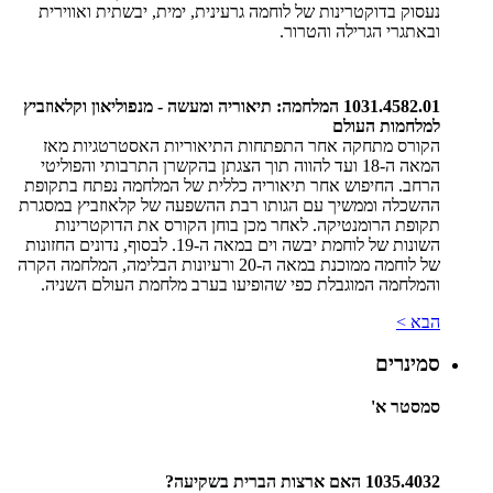
נעסוק בדוקטרינות של לוחמה גרעינית, ימית, יבשתית ואווירית
ובאתגרי הגרילה והטרור.
1031.4582.01 המלחמה: תיאוריה ומעשה - מנפוליאון וקלאוזביץ
למלחמות העולם
הקורס מתחקה אחר התפתחות התיאוריות האסטרטגיות מאז
המאה ה-18 ועד להווה תוך הצגתן בהקשרן התרבותי והפוליטי
הרחב. החיפוש אחר תיאוריה כללית של המלחמה נפתח בתקופת
ההשכלה וממשיך עם הגותו רבת ההשפעה של קלאוזביץ במסגרת
תקופת הרומנטיקה. לאחר מכן בוחן הקורס את הדוקטרינות
השונות של לוחמת יבשה וים במאה ה-19. לבסוף, נדונים החזונות
של לוחמה ממוכנת במאה ה-20 ורעיונות הבלימה, המלחמה הקרה
והמלחמה המוגבלת כפי שהופיעו בערב מלחמת העולם השניה.
הבא >
סמינרים
סמסטר א'
1035.4032 האם ארצות הברית בשקיעה?