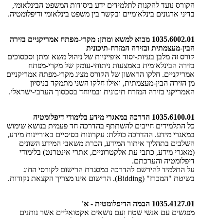
הקורס נועד להקנות לתלמידים ידע ביסודות המשפט הבינלאומי,
בדיני ארגונים בינלאומיים ובקשר בין משפט בינלאומי ודיפלומטיה.
1035.6002.01 מבוא למשא ומתן: מקרי-מפתח אמריקניים בזירה
הבין-מעצמתית ובזירה המזרח-תיכונית
קורס זה מלבן בעיות-יסוד אופייניות של ניהול משא ומתן וסכסוכים
בזירה הבינלאומית באמצעות ניתוחי-עומק של מקרי-מפתח
אמריקניים. חלקו הראשון של הקורס מציג מקרי-מפתח אמריקניים
מן הזירה הבין-מעצמתית, ואילו חלקו השני מתמקד בניסיון
האמריקני בזירה המזרח תיכונית ובמיוחד בסכסוך הערבי-ישראלי.
1035.6100.01 הדרכה במאגרי מידע בלימודי דיפלומטיה
כל התלמידים חייבים להשתתף בהדרכה חד פעמית בנושא שימוש
במאגרי מידע. ההדרכה כוללת: עקרונות בסיסיים באוריינות מידע,
השלבים בתהליך איתור המידע, הכרת משאבי המידע השונים
(מאגרי מידע, כתבי עת אלקטרוניים, אתרי אינטרנט) בלימודי
דיפלומטיה והערכתם.
על התלמיד להירשם להדרכה במסגרת הרישום לקורסי החוג
בשיטת "המכרז" (Bidding). הרישום אינו מצריך הקצאת נקודות.
1035.4127.01 הבמה הדיפלומטית - א'
מפגשים עם אנשי שטח ועם נושאים אקטואליים אשר נותנים