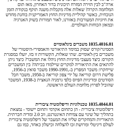
ארה"ב לבין הזירה המזרח תיכונית בדור האחרון, מאז תום
המלחמה הקרה? שאלות אלה מקבלות משנה תוקף בנקודת הזמן
הנוכחית, כאשר קהיליית מדיניות החוץ האמריקנית בוחנת מחדש
את חיוניות המעורבות באזורנו, לאור תמורות בשוק האנרגיה
ובמאזן הכוחות העולמיים.
1035.4016.01 משברים בינלאומיים
הסמינר/קורס יעסוק במימד התיאורטי והאמפירי-היסטורי של
משברים בין-לאומיים. שתי שאלות, הקשורות זו בזו, יועלו במסגרת
הקורס: כיצד מעצבי מדיניות החוץ ניהלו את המשבר? כיצד ניתן
להתאים את התיאוריה למקרים שיילמדו בכיתה? בין המשברים
שייחקרו: משבר המפרץ ב-,1990-1991 משבר סואץ ב-1956,
פלישת דרום קוריאה על ידי צפון קוריאה ב-1950, משבר חבל
הסודטים ומדיניות הפיוס כלפי גרמניה הנאצית ב-1938, המשבר
שהוביל לפרוץ מלחמת העולם הראשונה.
1035.4044.01 טכנולוגיות ודיפלומטיה ציבורית
דיפלומטיה ציבורית - הן כתחום אקדמי ותחום יישומי - נמצאת
בתהליך של שינוי עם צמיחת האינטרנט, ווב 2.0 ומדיה חברתית.
התאוריות והמחקרים שליוו את המעבר של דיפלומטיה ציבורית
לעולם דיגיטלי ומרושת זכו להצלחה וכישלון כאחד, כמו גם