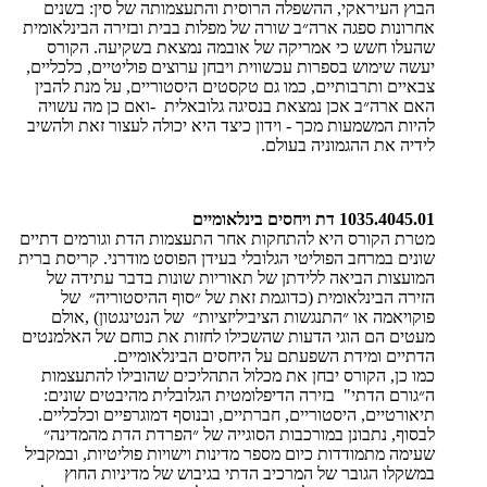
הבוץ העיראקי, ההשפלה הרוסית והתעצמותה של סין: בשנים
אחרונות ספגה ארה״ב שורה של מפלות בבית ובזירה הבינלאומית
שהעלו חשש כי אמריקה של אובמה נמצאת בשקיעה. הקורס
יעשה שימוש בספרות עכשווית ויבחן ערוצים פוליטיים, כלכליים,
צבאיים ותרבותיים, כמו גם טקסטים היסטוריים, על מנת להבין
האם ארה״ב אכן נמצאת בנסיגה גלובאלית
-
ואם כן מה עשויה
להיות המשמעות מכך - וידון כיצד היא יכולה לעצור זאת ולהשיב
לידיה את ההגמוניה בעולם.
1035.4045.01 דת ויחסים בינלאומיים
מטרת הקורס היא להתחקות אחר התעצמות הדת וגורמים דתיים
שונים במרחב הפוליטי הגלובלי בעידן הפוסט מודרני. קריסת ברית
המועצות הביאה ללידתן של תאוריות שונות בדבר עתידה של
הזירה הבינלאומית (כדוגמת זאת של ״סוף ההיסטוריה״ של
פוקויאמה או ״התנגשות הציביליזציות״ של הנטינגטון)
,
אולם
מעטים הם הוגי הדעות שהשכילו לחזות את כוחם של האלמנטים
הדתיים ומידת השפעתם על היחסים הבינלאומיים.
כמו כן, הקורס יבחן את מכלול התהליכים שהובילו להתעצמות
ה״גורם הדתי" בזירה הדיפלומטית הגלובלית מהיבטים שונים:
תיאורטיים, היסטוריים, חברתיים, ובנוסף דמוגרפיים וכלכליים.
לבסוף, נתבונן במורכבות הסוגייה של ״הפרדת הדת מהמדינה״
שעימה מתמודדות כיום מספר מדינות וישויות פוליטיות, ובמקביל
במשקלו הגובר של המרכיב הדתי בגיבוש של מדיניות החוץ