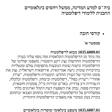
ביה"ס למדע המדינה, ממשל ויחסים בינלאומיים
​התכנית ללימודי דיפלומטיה
קורסי חובה
סמסטר א'
1035.6009.01 מבוא לדיפלומטיה
מה נותר מן הדיפלומטיה הקלאסית ומה נוסף עליה בעידן
הדיפלומטיה החדשה? נציג רקע היסטורי, משפטי ופוליטי של
הדיפלומטיה וגישות שונות הנובעות מתפיסות עולם ומנטליות
בתרבויות שונות: גישה אמרקאית, אירופאית וישראלית. נציג את
סימני ההיכר של העידן החדש: תקשורת ודיפלומטיה, "ערוץ
אחורי" ו"ערוץ כפול", דיפלומטיה וביטחון. דיפלומטיה וכלכלה,
דו-צדדית ורב צדדית, באו"ם ובזירות בי"ל, פומבית וחשאית,
וועידות פסגה. נבחן את השפעת דעת הקהל וארגונים בלתי
ממשלתיים על הדיפלומטיה, מגבלותיה בתחום הצבאי ובתחום
בקרת נשק ונסקור את מאפייני הדיפלומטיה היהודית.
1035.6007.01 משפט בינלאומי ומוסדות בינלאומיים