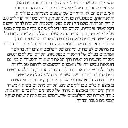
המאמצים של שחקני דיפלומטיה ציבורית בתחום. עם זאת,
השינויים שעוברת דיפלומטיה ציבורית כתוצאה מהתפתחות
האינטרנט הם לא היחידים שמושפעים מצמיחת טכנולוגיות
והתפתחותן. טכנולוגיות שונות מהעיתון, רדיו, טלוויזיה ועד לווב 2.0
ומדיה חברתית כולם היו והינם בעלי השלכות חשובות לחקר ויישום
דיפלומטיה ציבורית. הקורס בוחן דיפלומטיה ציבורית מנקודת מבט
של קומוניקציה, תוך התייחסות להשלכות של טכנולוגיות שונות על
דיפלומטיה ציבורית מנקודת מבט היסטורית ועכשווית. נבחן
היבטים תאורטיים של דיפלומטיה ציבורית וטכנולוגיות, תוך הבחנה
בין מיתוסים לעובדות, ומיקום של דיפלומטיה ציבורית בהקשר
המתאים בעולם של חדשנות טכנולוגיות. הקורס יציג לסטודנטים
מסגרת מושגית רלוונטית תוך הבאת דוגמאות היסטוריות כמו גם
דוגמאות עכשוויות של מאמצים דיפלומטים לרתום טכנולוגיות
שונות לקמפיינים בארץ ובעולם. הקורס, אם כן, נותן לסטודנטים
כלים לניתוח ביקורתי של השפעת טכנולוגיה על דיפלומטיה
ציבורית כמו גם אפשרות להעריך ולתכנן קמפיינים דיפלומטים
באמצעות כלים טכנולוגים שונים. הקורס מתקיים בשיתוף משרד
החוץ הישראלי באמצעות ניתוח של קמפיינים רלוונטיים והרצאות
אורח קצרות של דיפלומטים שהשתמשו בטכנולוגיות שונות לניהול
קמפיינים בעבר ובהווה.