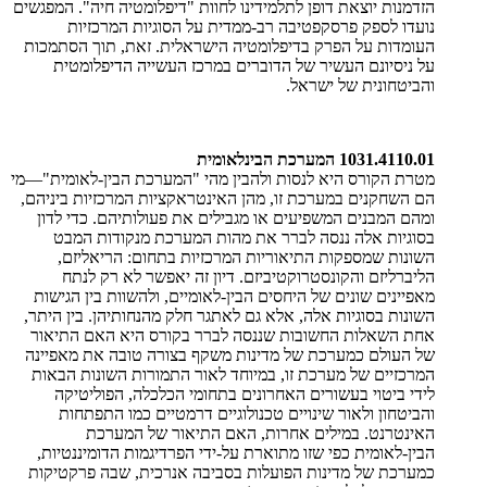
הזדמנות יוצאת דופן לתלמידינו לחוות "דיפלומטיה חיה". המפגשים
נועדו לספק פרסקפטיבה רב-ממדית על הסוגיות המרכזיות
העומדות על הפרק בדיפלומטיה הישראלית. זאת, תוך הסתמכות
על ניסיונם העשיר של הדוברים במרכז העשייה הדיפלומטית
והביטחונית של ישראל.
1031.4110.01 המערכת הבינלאומית
מטרת הקורס היא לנסות ולהבין מהי "המערכת הבין-לאומית"—מי
הם השחקנים במערכת זו, מהן האינטראקציות המרכזיות ביניהם,
ומהם המבנים המשפיעים או מגבילים את פעולותיהם. כדי לדון
בסוגיות אלה ננסה לברר את מהות המערכת מנקודות המבט
השונות שמספקות התיאוריות המרכזיות בתחום: הריאליזם,
הליברליזם והקונסטרוקטיביזם. דיון זה יאפשר לא רק לנתח
מאפיינים שונים של היחסים הבין-לאומיים, ולהשוות בין הגישות
השונות בסוגיות אלה, אלא גם לאתגר חלק מהנחותיהן. בין היתר,
אחת השאלות החשובות שננסה לברר בקורס היא האם התיאור
של העולם כמערכת של מדינות משקף בצורה טובה את מאפיינה
המרכזיים של מערכת זו, במיוחד לאור התמורות השונות הבאות
לידי ביטוי בעשורים האחרונים בתחומי הכלכלה, הפוליטיקה
והביטחון ולאור שינויים טכנולוגיים דרמטיים כמו התפתחות
האינטרנט. במילים אחרות, האם התיאור של המערכת
הבין-לאומית כפי שזו מתוארת על-ידי הפרדיגמות הדומיננטיות,
כמערכת של מדינות הפועלות בסביבה אנרכית, שבה פרקטיקות