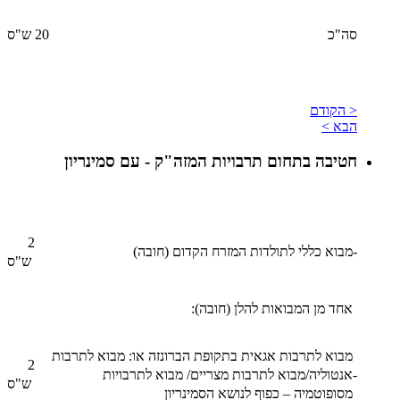
סה"כ
20 ש"ס
< הקודם
הבא >
חטיבה בתחום תרבויות המזה"ק - עם סמינריון
2
-
מבוא כללי לתולדות המזרח הקדום (חובה)
ש"ס
אחד מן המבואות להלן (חובה):
מבוא לתרבות אגאית בתקופת הברונזה או: מבוא לתרבות
2
-
אנטוליה/מבוא לתרבות מצריים/ מבוא לתרבויות
ש"ס
מסופוטמיה – כפוף לנושא הסמינריון