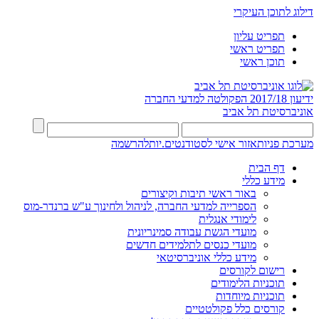
דילוג לתוכן העיקרי
תפריט עליון
תפריט ראשי
תוכן ראשי
ידיעון 2017/18
הפקולטה למדעי החברה
אוניברסיטת תל אביב
מערכת פניות
אזור אישי לסטודנטים.יות
להרשמה
דף הבית
מידע כללי
באור ראשי תיבות וקיצורים
הספרייה למדעי החברה, לניהול ולחינוך ע"ש ברנדר-מוס
לימודי אנגלית
מועדי הגשת עבודה סמינריונית
מועדי כנסים לתלמידים חדשים
מידע כללי אוניברסיטאי
רישום לקורסים
תוכניות הלימודים
תוכניות מיוחדות
קורסים כלל פקולטטיים