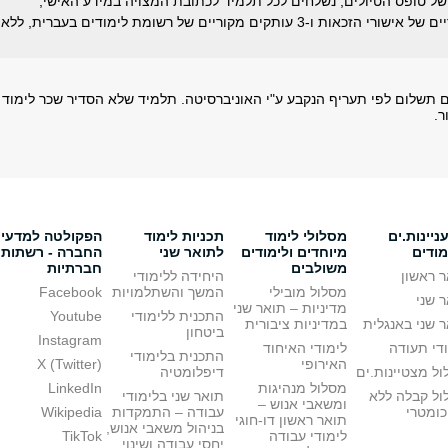
של טופס הטיולים, נשלחים לכל תלמיד לכתובת המצויה במידע האישי,
3 עותקים מקוריים של אישורי הזכאות ו-3 עותקים מקוריים של רשומת לימודים בעברית, ללא
נים תשלום לפי תעריף הנקבע ע"י האוניברסיטה. תלמיד שלא הסדיר שכר לימוד
ר.
יינות.ים
מסלולי לימוד
תכניות לימוד
הפקולטה למדעי
מודים
מיוחדים ולימודים
לתואר שני
החברה - רשתות
משולבים
חברתיות
 ראשון
היחידה ללימודי
מסלול מובילי
המשך והשתלמויות
Facebook
 שני
מדיניות – תואר שני
התכנית ללימודי
Youtube
 שני באנגלית
במדיניות ציבורית
ביטחון
Instagram
די תעודה
לימודי האיחוד
התכנית בלימודי
האירופי
X (Twitter)
ל מצטיינות.ים
דיפלומטיה
מסלול מנהיגות
LinkedIn
ול קבלה ללא
תואר שני בלימודי
ומשאבי אנוש –
כומטרי
עבודה – התמקדות
Wikipedia
תואר ראשון דו-חוגי
בניהול משאבי אנוש,
לימודי עבודה
TikTok
יחסי עבודה ושינוי