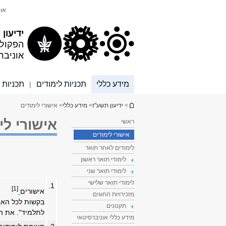
תוכן
תפריט
אונ
עליון
ראשי
ידיעון
הפקול
אוניבר
מידע כללי
תכניות לימודים
תכניות 
|
הינך נמצא כאן
>
ידיעון תשע"ז
>
מידע כללי
> אישורי לימודים
אישורי לי
ראשי
אישורי לימודים
לימודים לאחר תואר
לימודי תואר ראשון
לימודי תואר שני
לימודי תואר שלישי
1.
[1]
אישורים
מזכירויות החוגים
בקשות לכל האי
תקנונים
לתלמיד". את ה
מידע כללי אוניברסיטאי