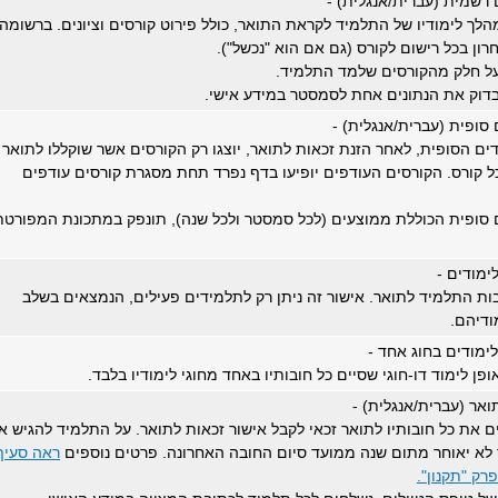
רשמית (עברית/אנגלית) -
לך לימודיו של התלמיד לקראת התואר, כולל פירוט קורסים וציונים. ברשומה
רון בכל רישום לקורס (גם אם הוא "נכשל").
 על חלק מהקורסים שלמד התלמיד.
בדוק את הנתונים אחת לסמסטר במידע אישי.
סופית (עברית/אנגלית) -
ם הסופית, לאחר הזנת זכאות לתואר, יוצגו רק הקורסים אשר שוקללו לתואר
כל קורס. הקורסים העודפים יופיעו בדף נפרד תחת מסגרת קורסים עודפים
 סופית הכוללת ממוצעים (לכל סמסטר ולכל שנה), תונפק במתכונת המפורטת
ימודים -
ות התלמיד לתואר. אישור זה ניתן רק לתלמידים פעילים, הנמצאים בשלב
דיהם.
לימודים בחוג אחד -
פן לימוד דו-חוגי שסיים כל חובותיו באחד מחוגי לימודיו בלבד.
ואר (עברית/אנגלית) -
 את כל חובותיו לתואר זכאי לקבל אישור זכאות לתואר. על התלמיד להגיש א
לא יאוחר מתום שנה ממועד סיום החובה האחרונה. פרטים נוספים
ראה סעיף
רק "תקנון".