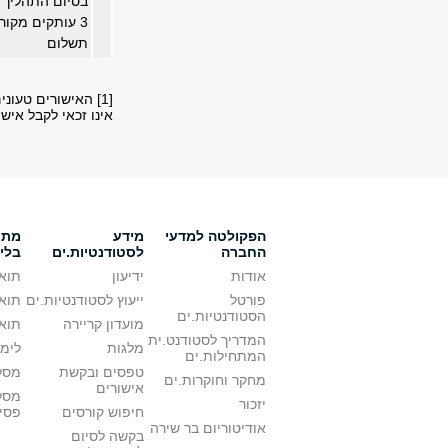
בסיום התהליך 
תשלום
[1] האישורים טעו
אינו זכאי לקבל אישו
הפקולטה למדעי
מידע
מתענ
החברה
לסטודנטיות.ים
בלי
אודות
ידיעון
תואר
פורטל
ייעוץ לסטודנטיות.ים
תואר
הסטודנטיות.ים
מועדון קריירה
תואר
המדריך לסטודנט.ית
מלגות
לימו
המתחילות.ים
טפסים ובקשת
מסלו
מחקר וחוקרות.ים
אישורים
מסל
יזכור
חיפוש קורסים
פסי
אודיטוריום בר שירה
בקשה לסיום