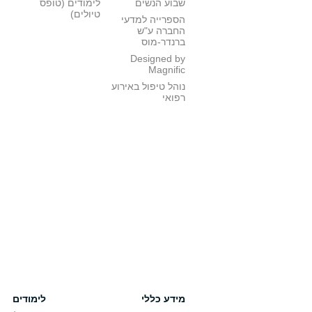
שבוע הנשים
לימודים (טופס
טיולים)
הספרייה למדעי
החברה ע"ש
ברנדר-מוס
Designed by
Magnific
נוהל טיפול באירוע
רפואי
מידע כללי
לימודים