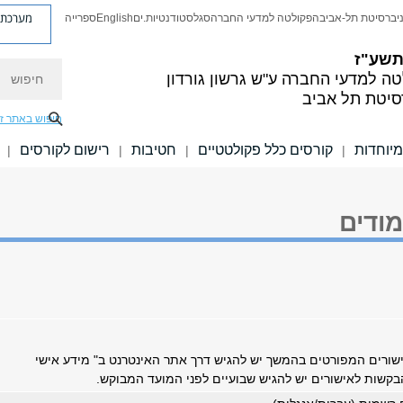
מערכת פ
יברסיטת תל-אביב
הפקולטה למדעי החברה
סגל
סטודנטיות.ים
English
ספרייה
 תשע"ז
חיפוש
טה למדעי החברה
ע"ש גרשון גורדון
סיטת תל אביב
חיפוש באתר ז
מיוחדות
קורסים כלל פקולטטיים
חטיבות
רישום לקורסים
|
|
|
|
מודים
שורים המפורטים בהמשך יש להגיש דרך אתר האינטרנט ב" מידע אישי
בקשות לאישורים יש להגיש שבועיים לפני המועד המבוקש.