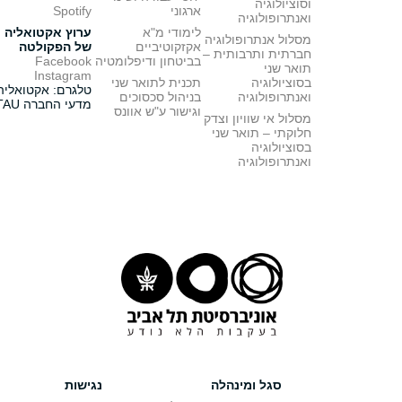
וסוציולוגיה
ארגוני
Spotify
ואנתרופולוגיה
לימודי מ"א
ערוץ אקטואליה
מסלול אנתרופולוגיה
אקזקוטיביים
של הפקולטה
חברתית ותרבותית –
בביטחון ודיפלומטיה
Facebook
תואר שני
Instagram
בסוציולוגיה
תכנית לתואר שני
טלגרם: אקטואליה
ואנתרופולוגיה
בניהול סכסוכים
מדעי החברה TAU
וגישור ע"ש אוונס
מסלול אי שוויון וצדק
חלוקתי – תואר שני
בסוציולוגיה
ואנתרופולוגיה
סגל ומינהלה
נגישות