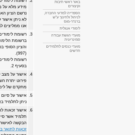
2.
רשומת לימודים 
באור ראשי תיבות
וקיצורים
מידע מלא על מה
נרשם הציון האח
הספרייה למדעי החברה,
לניהול ולחינוך ע"ש
לא ניתן אישור
ברנדר-מוס
אנו ממליצים ל
לימודי אנגלית
3.
רשומת לימודים 
מועדי הגשת עבודה
סמינריונית
ברשומת הלימודי
והציון הסופי ב
מועדי כנסים לתלמידים
חדשים
(997).
רשומת לימודים
בסעיף 2.
4.
אישור על מצב ל
פירוט יתרת חוב
מתקדם של לימו
5.
אישור על סיום 
ניתן לתלמיד באו
6.
אישור זכאות לת
תלמיד אשר סיים
הבקשה לאישור 
זכאות לתואר בפ