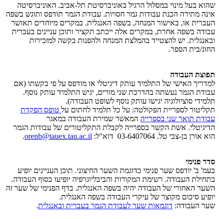
שהוא בעל מינוי במסלול הרגיל באוניברסיטת תל-אביב. האוניברסיטה
אינה מתירה הכנת עבודות גמר חסויות. עבודת הגמר תודפס ותוגש בשפה
העברית או, באישור המנחה, בשפה האנגלית. במקרים מיוחדים תאושר
עבודה בשפה אחרת, במקרים אלה ייכתב תקציר ותוכן עניינים בעברית
ובאנגלית. יש להצטייד בהמלצת המנחה ולהפנות בקשה למזכירות
החוג/בית הספר.
תפוצת העבודה
למדריך האישי של התלמיד עותק דיגיטלי או מודפס על פי בקשתו (אם
עבודת הגמר נעשתה בהדרכת שני מורים, יגיש התלמיד עותק נוסף.
תלמידי סוציולוגיה יגישו עותק נוסף לשופט העבודה).
תקליטור לספריית הפקולטה: על כל תלמיד לחתום על
טופס הפקדת
עבודת תואר שני בספרייה
המאשר שמירת העבודה במאגר
הדיגיטלי. אשת הקשר בספרייה לקבלת התקליטורים של עבודות הגמר
הוא אורן בן-צבי טל. 03-6407064 דוא"ל:
orenb@tauex.tau.ac.il
.
סדר פנימי
בעמ' ב' יודפס שער פנימי כדוגמת השער החיצוני. תוכן העניינים יופיע
בתחילת העבודה. רשימת המקורות והביבליוגרפיה יופיעו בסוף העבודה.
השער האחורי של העבודה יהיה בשפה האנגלית. בדף הפנימי של שער זה
יופיע סיכום מקוצר של עיקרי העבודה בשפה האנגלית.
שער העבודה:
דוגמאות שער לעבודת הגמר בעברית ובאנגלית
.