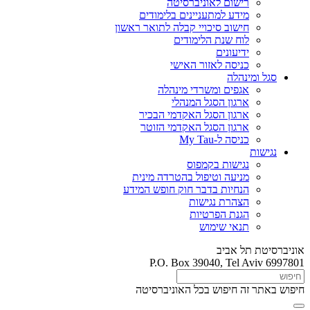
רישום לאוניברסיטה
מידע למתעניינים בלימודים
חישוב סיכויי קבלה לתואר ראשון
לוח שנת הלימודים
ידיעונים
כניסה לאזור האישי
סגל ומינהלה
אגפים ומשרדי מינהלה
ארגון הסגל המנהלי
ארגון הסגל האקדמי הבכיר
ארגון הסגל האקדמי הזוטר
כניסה ל-My Tau
נגישות
נגישות בקמפוס
מניעה וטיפול בהטרדה מינית
הנחיות בדבר חוק חופש המידע
הצהרת נגישות
הגנת הפרטיות
תנאי שימוש
אוניברסיטת תל אביב
P.O. Box 39040, Tel Aviv 6997801
חיפוש באתר זה
חיפוש בכל האוניברסיטה