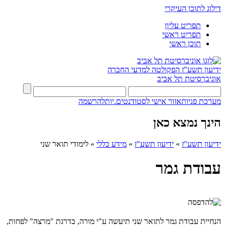
דילוג לתוכן העיקרי
תפריט עליון
תפריט ראשי
תוכן ראשי
ידיעון תשע"ז
הפקולטה למדעי החברה
אוניברסיטת תל אביב
מערכת פניות
אזור אישי לסטודנטים.יות
להרשמה
הינך נמצא כאן
ידיעון תשע"ז
»
ידיעון תשע"ז
»
מידע כללי
»
לימודי תואר שני
עבודת גמר
הנחיית עבודת גמר לתואר שני תיעשה ע"י מורה, בדרגת "מרצה" לפחות,