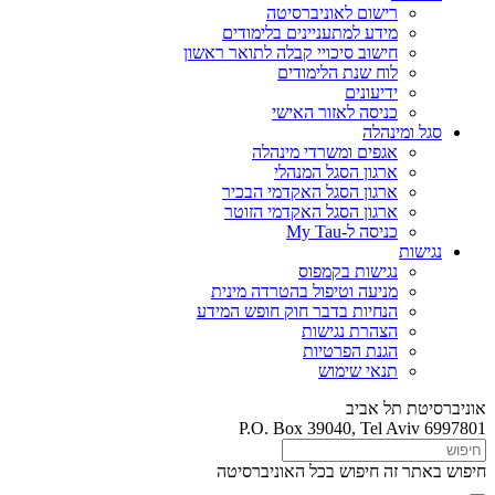
רישום לאוניברסיטה
מידע למתעניינים בלימודים
חישוב סיכויי קבלה לתואר ראשון
לוח שנת הלימודים
ידיעונים
כניסה לאזור האישי
סגל ומינהלה
אגפים ומשרדי מינהלה
ארגון הסגל המנהלי
ארגון הסגל האקדמי הבכיר
ארגון הסגל האקדמי הזוטר
כניסה ל-My Tau
נגישות
נגישות בקמפוס
מניעה וטיפול בהטרדה מינית
הנחיות בדבר חוק חופש המידע
הצהרת נגישות
הגנת הפרטיות
תנאי שימוש
אוניברסיטת תל אביב
P.O. Box 39040, Tel Aviv 6997801
חיפוש באתר זה
חיפוש בכל האוניברסיטה