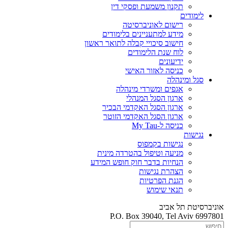
תקנון משמעת ופסקי דין
לימודים
רישום לאוניברסיטה
מידע למתעניינים בלימודים
חישוב סיכויי קבלה לתואר ראשון
לוח שנת הלימודים
ידיעונים
כניסה לאזור האישי
סגל ומינהלה
אגפים ומשרדי מינהלה
ארגון הסגל המנהלי
ארגון הסגל האקדמי הבכיר
ארגון הסגל האקדמי הזוטר
כניסה ל-My Tau
נגישות
נגישות בקמפוס
מניעה וטיפול בהטרדה מינית
הנחיות בדבר חוק חופש המידע
הצהרת נגישות
הגנת הפרטיות
תנאי שימוש
אוניברסיטת תל אביב
P.O. Box 39040, Tel Aviv 6997801