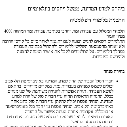
ביה"ס למדע המדינה, ממשל ויחסים בינלאומיים
התכנית בלימודי דיפלומטיה
תלמידי המסלול עם עבודת גמר, יחויבו בכתיבת עבודת גמר המהווה 40%
מציון הגמר.
התלמידים רשאים להגיש הצעה לעבודת גמר לאחר סיום כל קורסי החובה
ולא יאוחר מהסמסטר השלישי ללימודים ולהתחיל בכתיבת העבודה
במהלך הלימודים. על התלמידים לקבל את אישור המנחה להצעה
ולהירשם במזכירות.
​בחירת מנחה
חברי הסגל הבכיר של החוג למדע המדינה באוניברסיטת תל-אביב
יכולים לשמש כמנחים בעבודות גמר. במקרים מיוחדים, בהתאם
לנושא העבודה, תהיה אפשרות להנחיה משותפת של שני מנחים.
ככלל, ההנחיה הראשית תהיה ע"י חבר/ת סגל של החוג למדע
המדינה. הנחיה נוספת יכולה להינתן ע"י חבר/ת סגל בחוג אחר
באוניברסיטת תל-אביב. הנחיה נוספת ע"י חבר סגל באוניברסיטה
או במכללה אקדמית אחרת טעונה אישור של הוועדה
האוניברסיטאית לתואר שני על פי המלצה של הוועדה היחידתית
ובהסכמת המנחה הראשי.
על התלמידים לסכם עם מנחה (או מנחים) נושא לעבודת הגמר עד