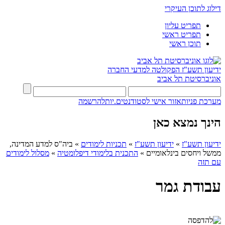
דילוג לתוכן העיקרי
תפריט עליון
תפריט ראשי
תוכן ראשי
ידיעון תשע"ז
הפקולטה למדעי החברה
אוניברסיטת תל אביב
מערכת פניות
אזור אישי לסטודנטים.יות
להרשמה
הינך נמצא כאן
ידיעון תשע"ז
»
ידיעון תשע"ז
»
תכניות לימודים
»
ביה"ס למדע המדינה,
ממשל ויחסים בינלאומיים
»
התכנית בלימודי דיפלומטיה
»
מסלול לימודים
עם תזה
עבודת גמר