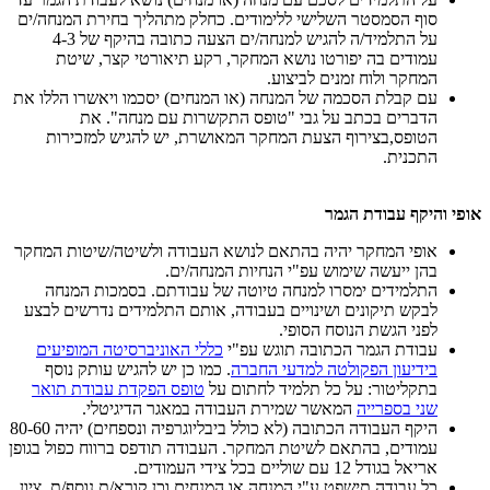
סוף הסמסטר השלישי ללימודים. כחלק מתהליך בחירת המנחה/ים
על התלמיד/ה להגיש למנחה/ים הצעה כתובה בהיקף של 4-3
עמודים בה יפורטו נושא המחקר, רקע תיאורטי קצר, שיטת
המחקר ולוח זמנים לביצוע.
עם קבלת הסכמה של המנחה (או המנחים) יסכמו ויאשרו הללו את
הדברים בכתב על גבי "טופס התקשרות עם מנחה". את
הטופס,בצירוף הצעת המחקר המאושרת, יש להגיש למזכירות
התכנית.
אופי והיקף עבודת הגמר
אופי המחקר יהיה בהתאם לנושא העבודה ולשיטה/שיטות המחקר
בהן ייעשה שימוש עפ"י הנחיות המנחה/ים.
התלמידים ימסרו למנחה טיוטה של עבודתם. בסמכות המנחה
לבקש תיקונים ושינויים בעבודה, אותם התלמידים נדרשים לבצע
לפני הגשת הנוסח הסופי.
עבודת הגמר הכתובה תוגש עפ"י
כללי האוניברסיטה המופיעים
בידיעון הפקולטה למדעי החברה
. כמו כן יש להגיש עותק נוסף
בתקליטור: על כל תלמיד לחתום על
טופס הפקדת עבודת תואר
שני בספרייה
המאשר שמירת העבודה במאגר הדיגיטלי.
היקף העבודה הכתובה (לא כולל ביבליוגרפיה ונספחים) יהיה 80-60
עמודים, בהתאם לשיטת המחקר. העבודה תודפס ברווח כפול בגופן
אריאל בגודל 12 עם שוליים בכל צידי העמודים.
כל עבודה תישפט ע"י המנחה או המנחים וכן קורא/ת נוסף/ת. ציון