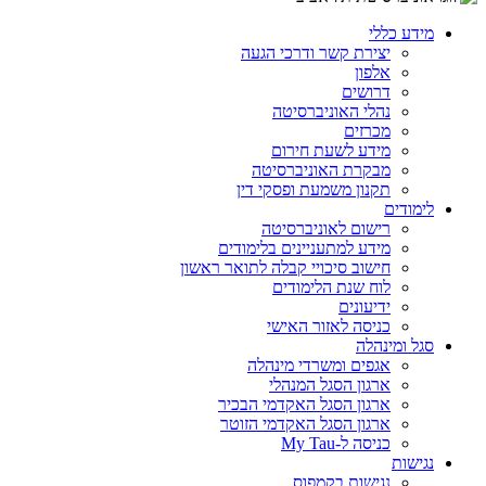
מידע כללי
יצירת קשר ודרכי הגעה
אלפון
דרושים
נהלי האוניברסיטה
מכרזים
מידע לשעת חירום
מבקרת האוניברסיטה
תקנון משמעת ופסקי דין
לימודים
רישום לאוניברסיטה
מידע למתעניינים בלימודים
חישוב סיכויי קבלה לתואר ראשון
לוח שנת הלימודים
ידיעונים
כניסה לאזור האישי
סגל ומינהלה
אגפים ומשרדי מינהלה
ארגון הסגל המנהלי
ארגון הסגל האקדמי הבכיר
ארגון הסגל האקדמי הזוטר
כניסה ל-My Tau
נגישות
נגישות בקמפוס