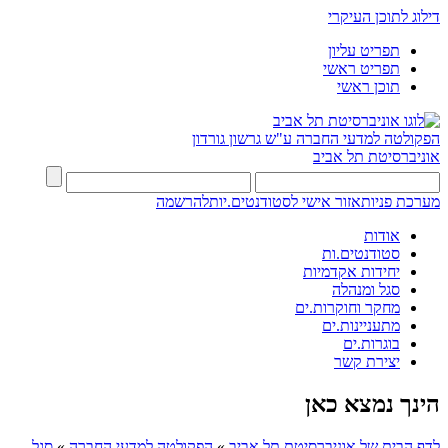
דילוג לתוכן העיקרי
תפריט עליון
תפריט ראשי
תוכן ראשי
הפקולטה למדעי החברה
ע"ש גרשון גורדון
אוניברסיטת תל אביב
מערכת פניות
אזור אישי לסטודנטים.יות
להרשמה
אודות
סטודנטים.ות
יחידות אקדמיות
סגל ומנהלה
מחקר וחוקרות.ים
מתעניינות.ים
בוגרות.ים
יצירת קשר
הינך נמצא כאן
לדף הבית של אוניברסיטת תל אביב
»
הפקולטה למדעי החברה
»
סגל