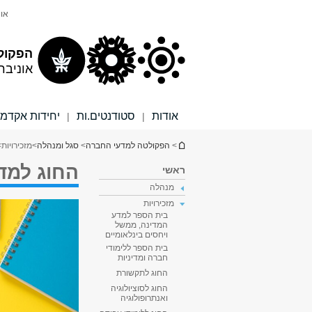
תוכן
תפריט
אונ
עליון
ראשי
הפקול
אוניבר
אודות
סטודנטים.ות
יחידות אקדמי
|
|
הינך נמצא כאן
>
הפקולטה למדעי החברה
>
סגל ומנהלה
>
מזכירויות
>
החוג למדי
ראשי
מנהלה
מזכירויות
בית הספר למדע
המדינה, ממשל
ויחסים בינלאומיים
בית הספר ללימודי
חברה ומדיניות
החוג לתקשורת
החוג לסוציולוגיה
ואנתרופולוגיה