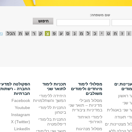
שם משפחה:
ו
ז
ח
ט
י
כ
ל
מ
נ
ס
ע
פ
צ
ק
ר
ש
ת
הכל
נק
יינות.ים
מסלולי לימוד
תכניות לימוד
הפקולטה למדעי
מודים
מיוחדים ולימודים
לתואר שני
החברה - רשתות
משולבים
חברתיות
 ראשון
היחידה ללימודי
מסלול מובילי
המשך והשתלמויות
Facebook
 שני
מדיניות – תואר שני
התכנית ללימודי
Youtube
 שני באנגלית
במדיניות ציבורית
ביטחון
Instagram
די תעודה
לימודי האיחוד
התכנית בלימודי
האירופי
X (Twitter)
ל מצטיינות.ים
דיפלומטיה
מסלול מנהיגות
LinkedIn
ול קבלה ללא
תואר שני בלימודי