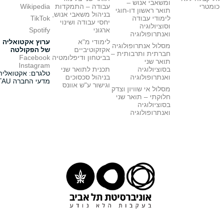
ומשאבי אנוש –
כומטרי
עבודה – התמקדות
Wikipedia
תואר ראשון דו-חוגי
בניהול משאבי אנוש,
לימודי עבודה
TikTok
יחסי עבודה ושינוי
וסוציולוגיה
ארגוני
Spotify
ואנתרופולוגיה
לימודי מ"א
ערוץ אקטואליה
מסלול אנתרופולוגיה
אקזקוטיביים
של הפקולטה
חברתית ותרבותית –
בביטחון ודיפלומטיה
Facebook
תואר שני
Instagram
בסוציולוגיה
תכנית לתואר שני
טלגרם: אקטואליה
ואנתרופולוגיה
בניהול סכסוכים
מדעי החברה TAU
וגישור ע"ש אוונס
מסלול אי שוויון וצדק
חלוקתי – תואר שני
בסוציולוגיה
ואנתרופולוגיה