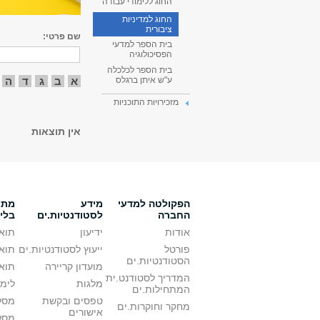
החוג ללימודי עבודה
החוג למדיניות
ציבורית
שם פרטי:
בית הספר למדעי
הפסיכולוגיה
בית הספר לכלכלה
א
ב
ג
ד
ה
ע"ש איתן ברגלס
מזכירויות התוכניות
אין תוצאות
הפקולטה למדעי
מידע
מתענ
החברה
לסטודנטיות.ים
בלי
אודות
ידיעון
תואר
פורטל
ייעוץ לסטודנטיות.ים
תואר
הסטודנטיות.ים
מועדון קריירה
תואר
המדריך לסטודנט.ית
מלגות
לימו
המתחילות.ים
טפסים ובקשת
מסלו
מחקר וחוקרות.ים
אישורים
מסל