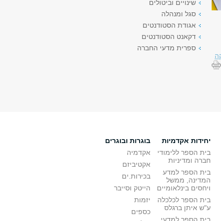
שינויים וביטולים
סגל ומנהלה
אגודת הסטודנטים
דקאנט הסטודנטים
ספרית מדעי החברה
ה
יחידות אקדמיות
בוגרות ובוגרים
בית הספר ללימודי
אקדמיה
חברה ומדיניות
אקטיביזם
בית הספר למדע
בכירות.ים
המדינה, ממשל
ויחסים בינלאומיים
הייטק וסייבר
בית הספר לכלכלה
יזמות
ע"ש איתן ברגלס
כספים
בית הספר למדעי