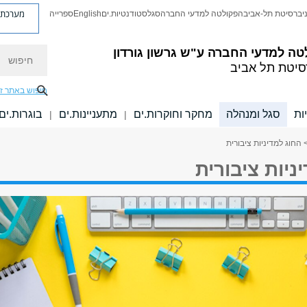
מערכת פ
יברסיטת תל-אביב
הפקולטה למדעי החברה
סגל
סטודנטיות.ים
English
ספרייה
חיפוש
טה למדעי החברה
ע"ש גרשון גורדון
סיטת תל אביב
חיפוש באתר ז
ות
סגל ומנהלה
מחקר וחוקרות.ים
מתעניינות.ים
בוגרות.ים
|
|
 החוג למדיניות ציבורית
ניות ציבורית