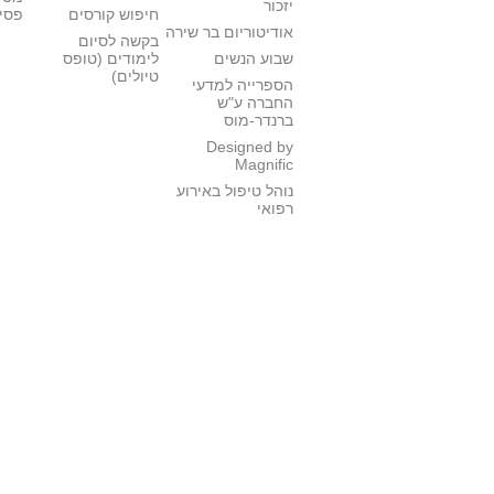
יזכור
חיפוש קורסים
פסי
אודיטוריום בר שירה
בקשה לסיום
שבוע הנשים
לימודים (טופס
טיולים)
הספרייה למדעי
החברה ע"ש
ברנדר-מוס
Designed by
Magnific
נוהל טיפול באירוע
רפואי