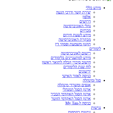
מידע כללי
יצירת קשר ודרכי הגעה
אלפון
דרושים
נהלי האוניברסיטה
מכרזים
מידע לשעת חירום
מבקרת האוניברסיטה
תקנון משמעת ופסקי דין
לימודים
רישום לאוניברסיטה
מידע למתעניינים בלימודים
חישוב סיכויי קבלה לתואר ראשון
לוח שנת הלימודים
ידיעונים
כניסה לאזור האישי
סגל ומינהלה
אגפים ומשרדי מינהלה
ארגון הסגל המנהלי
ארגון הסגל האקדמי הבכיר
ארגון הסגל האקדמי הזוטר
כניסה ל-My Tau
נגישות
נגישות בקמפוס