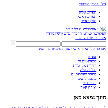
דילוג לתוכן העיקרי
תפריט עליון
תפריט ראשי
תוכן ראשי
הפקולטה למדעי החברה
ע"ש גרשון גורדון
אוניברסיטת תל אביב
מערכת פניות
אזור אישי לסטודנטים.יות
להרשמה
אודות
סטודנטים.ות
יחידות אקדמיות
סגל ומנהלה
מחקר וחוקרות.ים
מתעניינות.ים
בוגרות.ים
יצירת קשר
הינך נמצא כאן
לדף הבית של אוניברסיטת תל אביב
»
הפקולטה למדעי החברה
»
סגל