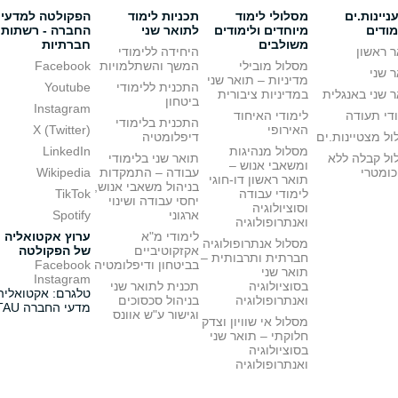
יינות.ים
מסלולי לימוד
תכניות לימוד
הפקולטה למדעי
מודים
מיוחדים ולימודים
לתואר שני
החברה - רשתות
משולבים
חברתיות
 ראשון
היחידה ללימודי
מסלול מובילי
המשך והשתלמויות
Facebook
 שני
מדיניות – תואר שני
התכנית ללימודי
Youtube
 שני באנגלית
במדיניות ציבורית
ביטחון
Instagram
די תעודה
לימודי האיחוד
התכנית בלימודי
האירופי
X (Twitter)
ל מצטיינות.ים
דיפלומטיה
מסלול מנהיגות
LinkedIn
ול קבלה ללא
תואר שני בלימודי
ומשאבי אנוש –
כומטרי
עבודה – התמקדות
Wikipedia
תואר ראשון דו-חוגי
בניהול משאבי אנוש,
לימודי עבודה
TikTok
יחסי עבודה ושינוי
וסוציולוגיה
ארגוני
Spotify
ואנתרופולוגיה
לימודי מ"א
ערוץ אקטואליה
מסלול אנתרופולוגיה
אקזקוטיביים
של הפקולטה
חברתית ותרבותית –
בביטחון ודיפלומטיה
Facebook
תואר שני
Instagram
בסוציולוגיה
תכנית לתואר שני
טלגרם: אקטואליה
ואנתרופולוגיה
בניהול סכסוכים
מדעי החברה TAU
וגישור ע"ש אוונס
מסלול אי שוויון וצדק
חלוקתי – תואר שני
בסוציולוגיה
ואנתרופולוגיה