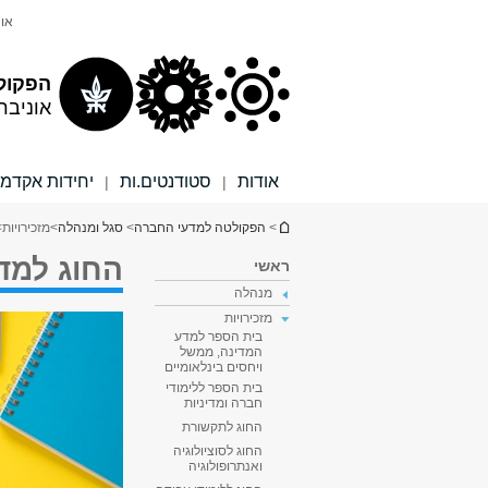
תוכן
תפריט
אונ
עליון
ראשי
הפקול
אוניבר
אודות
סטודנטים.ות
יחידות אקדמי
|
|
הינך נמצא כאן
>
הפקולטה למדעי החברה
>
סגל ומנהלה
>
מזכירויות
>
החוג למדי
ראשי
מנהלה
מזכירויות
בית הספר למדע
המדינה, ממשל
ויחסים בינלאומיים
בית הספר ללימודי
חברה ומדיניות
החוג לתקשורת
החוג לסוציולוגיה
ואנתרופולוגיה