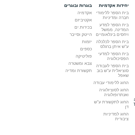
יחידות אקדמיות
בוגרות ובוגרים
בית הספר ללימודי
אקדמיה
חברה ומדיניות
אקטיביזם
בית הספר למדע
בכירות.ים
המדינה, ממשל
ויחסים בינלאומיים
הייטק וסייבר
בית הספר לכלכלה
יזמות
ע"ש איתן ברגלס
כספים
בית הספר למדעי
פוליטיקה
הפסיכולוגיה
צבא ומשטרה
בית הספר לעבודה
סוציאלית ע"ש בוב
תקשורת ומדיה
שאפל
החוג ללימודי עבודה
החוג לסוציולוגיה
ואנתרופולוגיה
החוג לתקשורת ע"ש
דן
החוג למדיניות
ציבורית