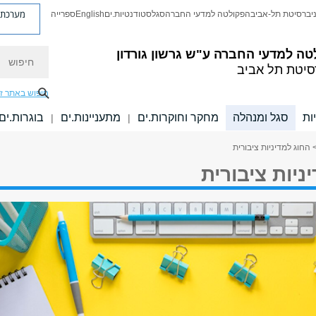
מערכת פ
יברסיטת תל-אביב
הפקולטה למדעי החברה
סגל
סטודנטיות.ים
English
ספרייה
חיפוש
טה למדעי החברה
ע"ש גרשון גורדון
סיטת תל אביב
חיפוש באתר ז
ות
סגל ומנהלה
מחקר וחוקרות.ים
מתעניינות.ים
בוגרות.ים
|
|
 החוג למדיניות ציבורית
ניות ציבורית