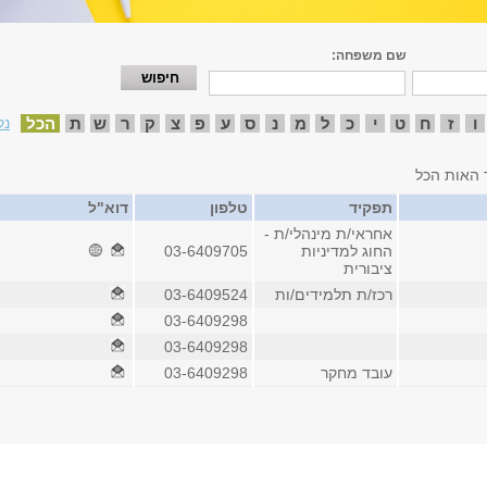
שם משפחה:
ו
ז
ח
ט
י
כ
ל
מ
נ
ס
ע
פ
צ
ק
ר
ש
ת
הכל
נק
 האות הכל
תפקיד
טלפון
דוא"ל
אחראי/ת מינהלי/ת -
החוג למדיניות
03-6409705
ציבורית
רכז/ת תלמידים/ות
03-6409524
03-6409298
03-6409298
עובד מחקר
03-6409298