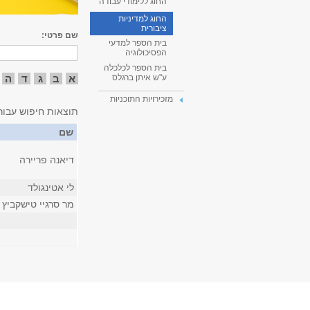
החוג ללימודי עבודה
החוג למדיניות
ציבורית
שם פרטי:
בית הספר למדעי
הפסיכולוגיה
בית הספר לכלכלה
א
ב
ג
ד
ה
ע"ש איתן ברגלס
מזכירויות התוכניות
תוצאות חיפוש עבור
שם
דיאנה פריירה
לי אטינגולד
מר סרגיי טישקביץ