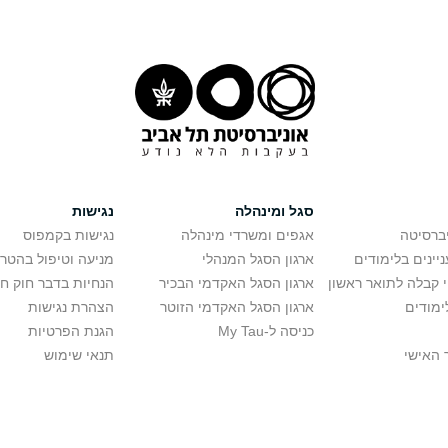
סגל ומינהלה
נגישות
יברסיטה
אגפים ומשרדי מינהלה
נגישות בקמפוס
יינים בלימודים
ארגון הסגל המנהלי
מניעה וטיפול בהטר
י קבלה לתואר ראשון
ארגון הסגל האקדמי הבכיר
הנחיות בדבר חוק ח
ימודים
ארגון הסגל האקדמי הזוטר
הצהרת נגישות
כניסה ל-My Tau
הגנת הפרטיות
 האישי
תנאי שימוש