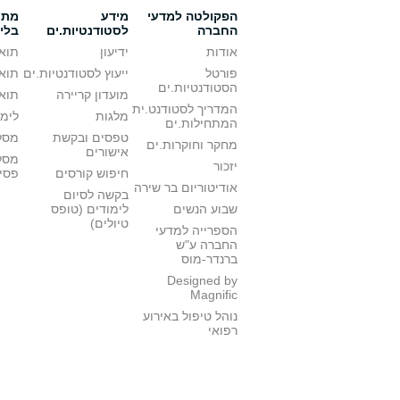
הפקולטה למדעי
מידע
מתענ
החברה
לסטודנטיות.ים
בלי
אודות
ידיעון
תואר
פורטל
ייעוץ לסטודנטיות.ים
תואר
הסטודנטיות.ים
מועדון קריירה
תואר
המדריך לסטודנט.ית
מלגות
לימו
המתחילות.ים
טפסים ובקשת
מסלו
מחקר וחוקרות.ים
אישורים
מסל
יזכור
חיפוש קורסים
פסי
אודיטוריום בר שירה
בקשה לסיום
שבוע הנשים
לימודים (טופס
טיולים)
הספרייה למדעי
החברה ע"ש
ברנדר-מוס
Designed by
Magnific
נוהל טיפול באירוע
רפואי